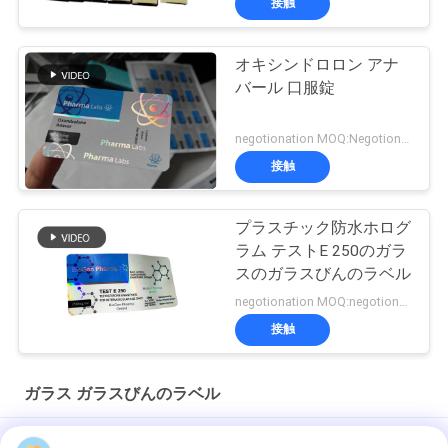
接触
オキシンドロロン アナ
バール 口服錠
negotionation MOQ:Negotionation
接触
プラスチック防水ホログ
ラム テストE 250のガラ
スのガラスびんのラベル
negotionation MOQ:negotionation
接触
ガラス ガラスびんのラベル
ソマトロピン HG 176-191 2mlx10 ラベル付きガラスバイアル