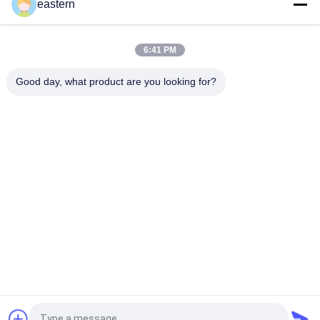
eastern
フルセットのPaer Instrutionが付いているトレンアセテートバ
イアルバイアルラベル
6:41 PM
レーザー PET 10ml テスト エナント酸ガラス バイアル ラベル
Good day, what product are you looking for?
人気カテゴリ
すべて
ガラス ガラスびんの
錠剤のラベル
ラベル
10mL ガラスびんの
注文のガラスびんの
ラベル
ラベル
保証ホログラムのス
10ml ガラスびん箱
テッカー
薬剤包装箱
薬のびんのラベル