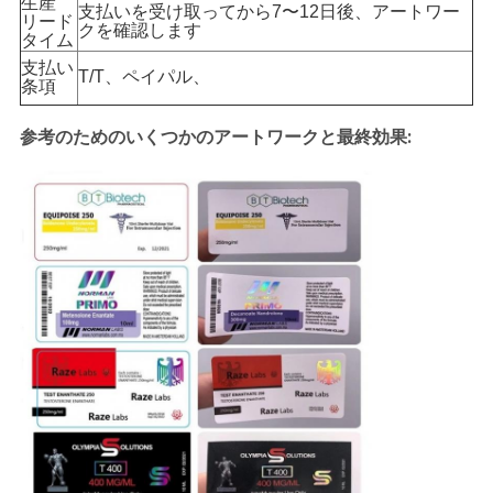
生産
支払いを受け取ってから7〜12日後、アートワー
リード
クを確認します
タイム
PRIVACY
支払い
T/T、ペイパル、
条項
POLICY
参考のためのいくつかのアートワークと最終効果: