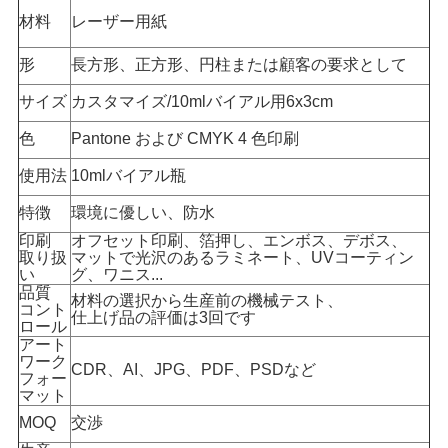
材料
レーザー用紙
い
形
長方形、正方形、円柱または顧客の要求として
ニ
サイズ
カスタマイズ/10mlバイアル用6x3cm
ュ
色
Pantone および CMYK 4 色印刷
ー
使用法
10ml
バイアル瓶
特徴
環境に優しい、防水
ス
印刷
オフセット印刷、箔押し、エンボス、デボス、
取り扱
マットで光沢のあるラミネート、UVコーティン
い
グ、ワニス...
場
品質
材料の選択から生産前の機械テスト、
コント
仕上げ品の評価は3回です
合
ロール
アート
ワーク
CDR、AI、JPG、PDF、PSDなど
フォー
地
マット
MOQ
交渉
図