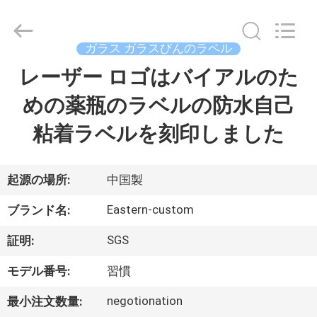
supplier.
Copyright
©
2017
-
ガラス ガラスびんのラベル
2026
Hjtc
(Xiamen)
レーザー ロゴはバイアルのた
家
Industry
Co.,
Ltd.
めの薬瓶のラベルの防水自己
All
Rights
プ
Reserved.
粘着ラベルを刻印しました
ロ
ダ
起源の場所:
中国製
ク
Eastern-custom
ブランド名:
ト
SGS
証明:
モデル番号:
習慣
私
negotionation
最小注文数量: