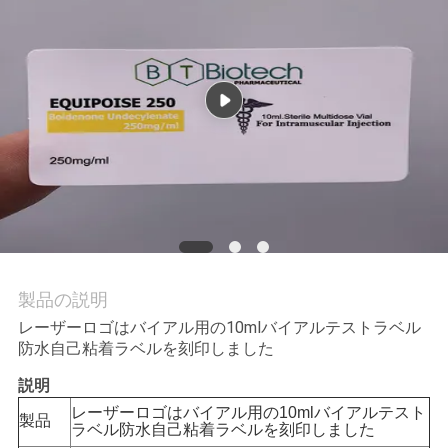
質
管
理
私
達
に
連
製品の説明
絡
レーザーロゴはバイアル用の10mlバイアルテストラベル
防水自己粘着ラベルを刻印しました
し
説明
な
レーザーロゴはバイアル用の10mlバイアルテスト
製品
ラベル防水自己粘着ラベルを刻印しました
さ