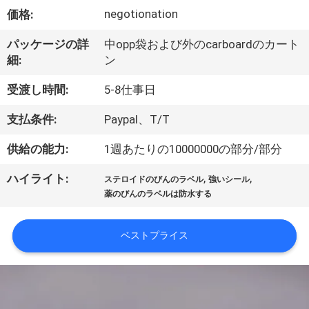
達
negotionation
価格:
に
パッケージの詳
中opp袋および外のcarboardのカート
つ
細:
ン
い
受渡し時間:
5-8仕事日
て
支払条件:
Paypal、T/T
供給の能力:
1週あたりの10000000の部分/部分
工
,
,
ハイライト:
場
ステロイドのびんのラベル
強いシール
薬のびんのラベルは防水する
旅
行
ベストプライス
品