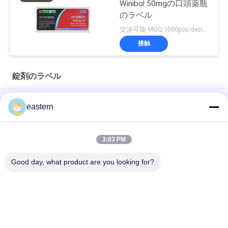
Winibol 50mgの口頭薬瓶
のラベル
交渉可能 MOQ:1000pcs/design
接触
錠剤のラベル
シアリス タダラフィル 100mg 経口用ラベル
eastern
SS-31 強い粘着剤 ペンチド 錠剤 錠剤
3:03 PM
光沢のあるBiomexの実験室のアーカイブ同化カスタマイズされ
たラベルおよび箱
Good day, what product are you looking for?
人気カテゴリ
すべて
ガラス ガラスびんの
錠剤のラベル
ラベル