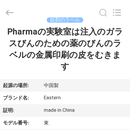
supplier.
Copyright
©
2017
-
錠剤のラベル
2026
Hjtc
(Xiamen)
Pharmaの実験室は注入のガラ
家
Industry
Co.,
Ltd.
スびんのための薬のびんのラ
All
Rights
プ
Reserved.
ベルの金属印刷の皮をむきま
ロ
す
ダ
ク
起源の場所:
中国製
ト
Eastern
ブランド名:
made in China
証明:
私
モデル番号:
東