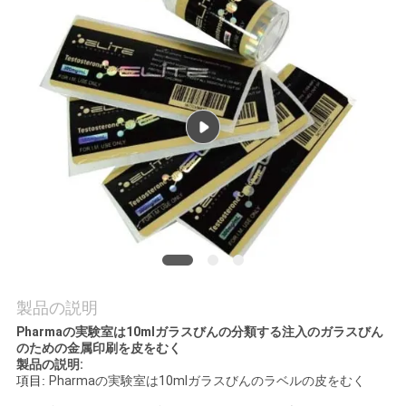
質
管
理
私
達
に
連
絡
製品の説明
し
Pharmaの実験室は10mlガラスびんの分類する注入のガラスびん
のための金属印刷を皮をむく
な
製品の説明:
項目:
Pharmaの実験室は10mlガラスびんのラベルの皮をむく
さ