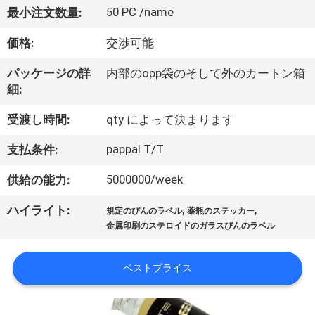
達
50 PC /name
最小注文数量:
に
価格:
交渉可能
つ
パッケージの詳
内部のopp袋のそして外のカートン箱
い
細:
て
受渡し時間:
qty によって決まります
pappal T/T
支払条件:
工
5000000/week
供給の能力:
場
,
,
ハイライト:
旅
規定のびんのラベル
薬瓶のステッカー
金属印刷のステロイドのガラスびんのラベル
行
ベストプライス
品