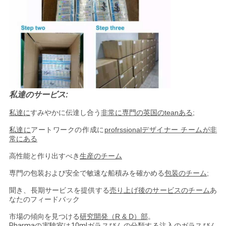
PRIVACY
POLICY
私達のサービス:
私達に
すみやかに伝達し合う
非常に専門の英国のteanある
;
私達に
アートワークの作成に
profrssionalデザイナー チームが非
常にある
高性能と作り出すべき
生産のチーム
専門の包装および安全で敏速な船積みを確かめる
包装のチーム
;
聞き、長期サービスを提供する
売り上げ後のサービスのチーム
あ
なたのフィードバック
市場の傾向を見つける
研究開発（R & D）部
。
Pharmaの実験室は10mlガラスびんの分類する注入のガラスびん