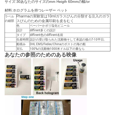
サイズ:30あなたのサイズのmm Heigth 60mmの幅/or
い
材料:ホログラムを持つレーザー ペット
Pharmaの実験室は10mlガラスびんの分類する注入のガラ
ラベル
スびんのための金属印刷を皮をむく
の細部
ニ
色
ペーパーかポリ塩化ビニール
設計
diffirent多くの設計
ュ
タイプ
diffirent色のdiffirent名前
生産時間
設計の受け取られた沈殿物そして承認の後の7-10平日;
船積み
DHL EMS/Fedex/Chinaのポストの海の船
ー
支払
100%の沈殿物1000米ドル以下の量なら
あなたの参照のためのある映像
ス
場
合
地
図