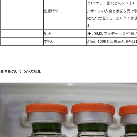
ば (エナント酸などのテスト)
生産時間
デザインの入金と承認を受け取っ
お急ぎの場合は、より早く作
す。
配送
DHL/EMS/フェデックス/中
支払い
金額が1000ドル未満の場合は
参考用のいくつかの写真