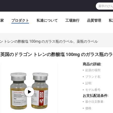
家
プロダクト
私達について
工場旅行
品質管理
私
ン トレンの酢酸塩 100mg のガラス瓶のラベル、薬瓶のラベル
英国のドラゴン トレンの酢酸塩 100mg のガラス瓶
商品の詳細:
起源の場所:
ブランド名:
証明:
モデル番号:
お支払配送条件:
最小注文数量:
価格: