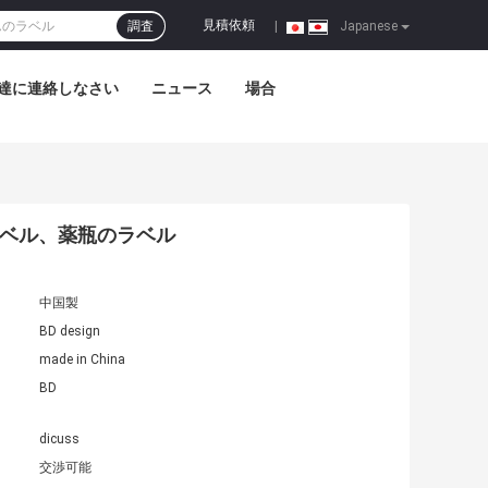
見積依頼
調査
|
Japanese
達に連絡しなさい
ニュース
場合
のラベル、薬瓶のラベル
中国製
BD design
made in China
BD
dicuss
交渉可能