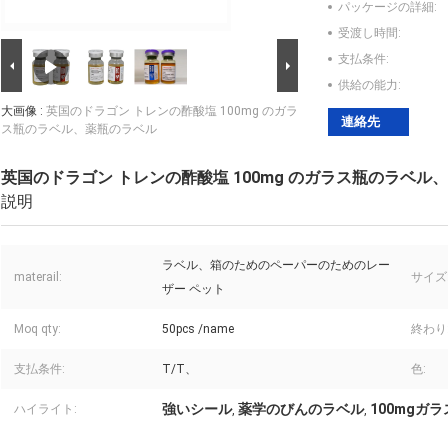
パッケージの詳細:
受渡し時間:
支払条件:
供給の能力:
大画像 :
英国のドラゴン トレンの酢酸塩 100mg のガラ
連絡先
ス瓶のラベル、薬瓶のラベル
英国のドラゴン トレンの酢酸塩 100mg のガラス瓶のラベル
説明
ラベル、箱のためのペーパーのためのレー
materail:
サイズ
ザー ペット
Moq qty:
50pcs /name
終わり
支払条件:
T/T、
色:
強いシール
薬学のびんのラベル
100mgガ
ハイライト:
,
,