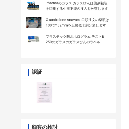
Pharmaのガラス ガラスびんは薬剤包装
を印刷する生殖不能の注入を分類します
Oxandrolone Anavarの口頭注文の薬瓶は
100つ* 32mmを反擬似印刷分類します
プラスチック防水ホログラム テストE
250のガラスのガラスびんのラベル
認証
顧客の検討