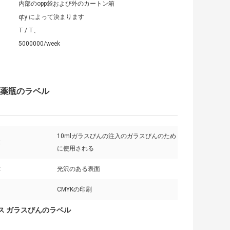
内部のopp袋および外のカートン箱
qty によって決まります
T / T、
5000000/week
、薬瓶のラベル
10mlガラスびんの注入のガラスびんのため
:
に使用される
:
光沢のある表面
CMYKの印刷
ラス ガラスびんのラベル