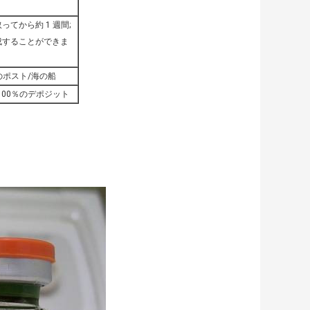
てから約 1 週間;
成することができま
国のポスト/海の船
100％のデポジット