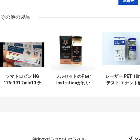
その他の製品
ソマトロピン HG
フルセットのPaer
レーザー PET 10
176-191 2mlx10 ラ
Instrutionが付い
テスト エナント
ベル付きガラスバ
ているトレンアセ
ガラス バイアル 
イアル
テートバイアルバ
ベル
イアルラベル
メ
注文のガラスびんのラベル