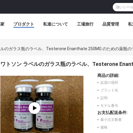
家
プロダクト
私達について
工場旅行
品質管理
私
のガラス瓶のラベル、Testerone Enanthate 250MG のための薬瓶
ワトソン ラベルのガラス瓶のラベル、Testerone Enan
商品の詳細:
起源の場所:
ブランド名:
証明:
モデル番号:
お支払配送条件:
最小注文数量:
価格: