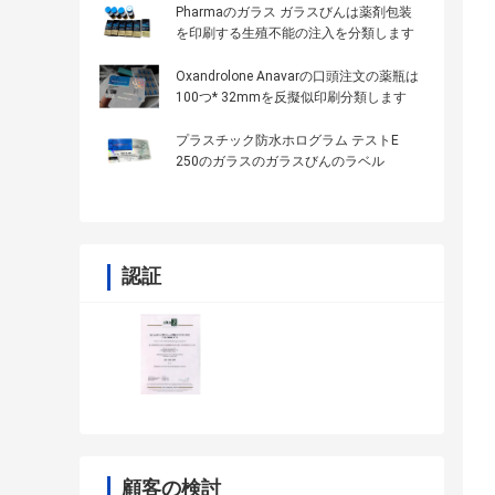
Pharmaのガラス ガラスびんは薬剤包装
を印刷する生殖不能の注入を分類します
Oxandrolone Anavarの口頭注文の薬瓶は
100つ* 32mmを反擬似印刷分類します
プラスチック防水ホログラム テストE
250のガラスのガラスびんのラベル
認証
顧客の検討