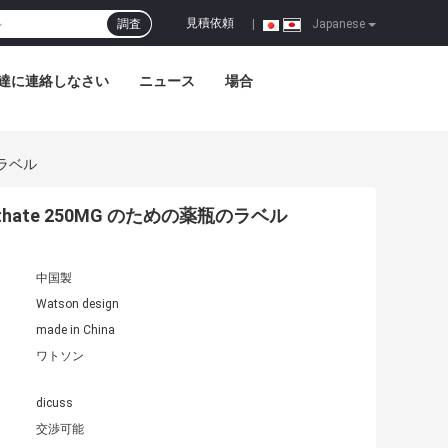
見積依頼
調査
|
Japanese
達に連絡しなさい
ニュース
場合
のラベル
thate 250MG のための薬瓶のラベル
中国製
Watson design
made in China
ワトソン
dicuss
交渉可能