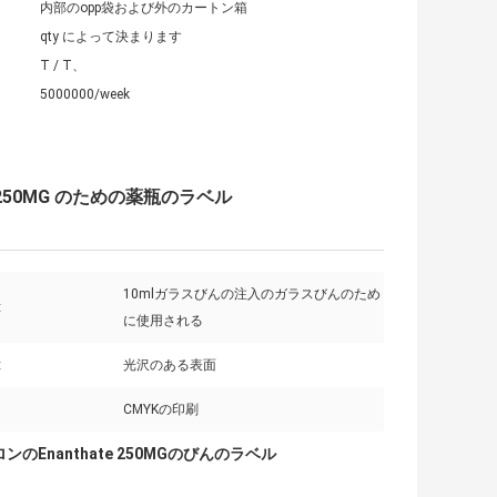
内部のopp袋および外のカートン箱
qty によって決まります
T / T、
5000000/week
e 250MG のための薬瓶のラベル
10mlガラスびんの注入のガラスびんのため
:
に使用される
:
光沢のある表面
CMYKの印刷
のEnanthate 250MGのびんのラベル