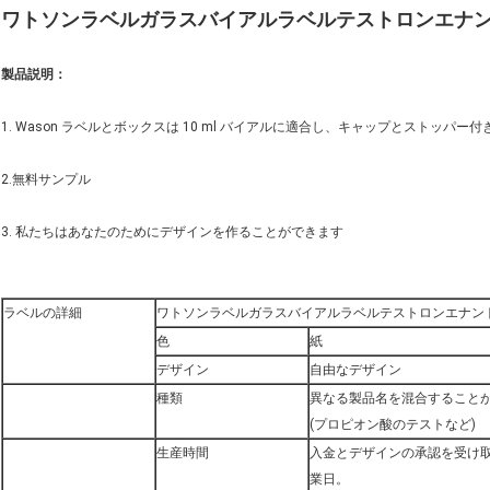
ワトソンラベルガラスバイアルラベルテストロンエナント
製品説明：
1. Wason ラベルとボックスは 10 ml バイアルに適合し、キャップとストッパ
2.無料サンプル
3. 私たちはあなたのためにデザインを作ることができます
ラベルの詳細
ワトソンラベルガラスバイアルラベルテストロンエナント酸
色
紙
デザイン
自由なデザイン
種類
異なる製品名を混合すること
(プロピオン酸のテストなど)
生産時間
入金とデザインの承認を受け取って
業日。