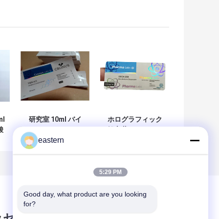
ml
研究室 10ml バイ
ホログラフィック
酸
アル ラベル、レー
処方薬バイアルラ
eastern
ラ
ザー製薬ビニール
ベル/カスタム粘着
ラベル ステッカー
ステッカーの無料
ホログラム効果
サンプル
5:29 PM
Good day, what product are you looking 
for?
ッセージ