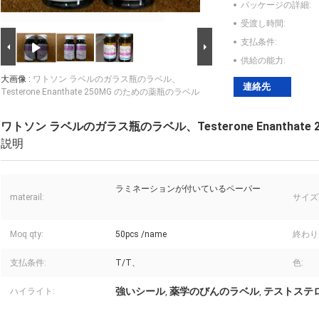
パッケージの詳細:
受渡し時間:
支払条件:
供給の能力:
大画像 :
ワトソン ラベルのガラス瓶のラベル、
連絡先
Testerone Enanthate 250MG のための薬瓶のラベル
ワトソン ラベルのガラス瓶のラベル、Testerone Enanthat
説明
ラミネーションが付いているペーパー
materail:
サイズ
Moq qty:
50pcs /name
終わり
支払条件:
T/T、
色:
強いシール
薬学のびんのラベル
テストステロン
ハイライト:
,
,