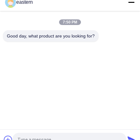
eastern
フルセットのPaer Instrutionが付いているトレンアセテートバ
イアルバイアルラベル
7:50 PM
レーザー PET 10ml テスト エナント酸ガラス バイアル ラベル
Good day, what product are you looking for?
人気カテゴリ
すべて
ガラス ガラスびんの
錠剤のラベル
ラベル
10mL ガラスびんの
注文のガラスびんの
ラベル
ラベル
保証ホログラムのス
10ml ガラスびん箱
テッカー
薬剤包装箱
薬のびんのラベル