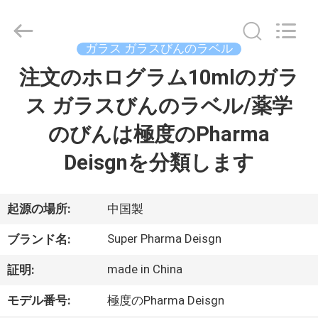
supplier.
Copyright
©
2017
-
ガラス ガラスびんのラベル
2026
Hjtc
(Xiamen)
注文のホログラム10mlのガラ
家
Industry
Co.,
Ltd.
ス ガラスびんのラベル/薬学
All
Rights
プ
Reserved.
のびんは極度のPharma
ロ
Deisgnを分類します
ダ
ク
起源の場所:
中国製
ト
Super Pharma Deisgn
ブランド名:
made in China
証明:
私
モデル番号:
極度のPharma Deisgn