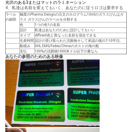
光沢のある3またはマットのラミネーション
い
4、私達は名前を変えてもいく、あなたのに従うロゴは要求する
ラベル
極度のPharma Deisgnの注文のホログラム10mlのガラスびんはガ
の細部
ラス ガラスびんのラベルを分類する
色
1つの色1の名前
ニ
設計
私達はあなたのために設計してもいい
タイプ
diffirent色と異なった名前を混合できる
ュ
生産時間
設計の受け取られた沈殿物そして承認の後の7-10平日;
船積み
DHL EMS/Fedex/Chinaのポストの海の船
ー
支払
100%の沈殿物1000米ドル以下の量なら
あなたの参照のためのある映像
ス
場
合
地
図