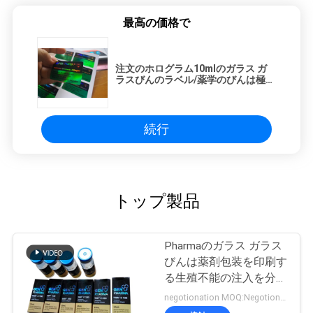
最高の価格で
注文のホログラム10mlのガラス ガ
ラスびんのラベル/薬学のびんは極度
のPharma Deisgnを分類します
続行
トップ製品
Pharmaのガラス ガラス
びんは薬剤包装を印刷す
る生殖不能の注入を分類
します
negotionation MOQ:Negotionation