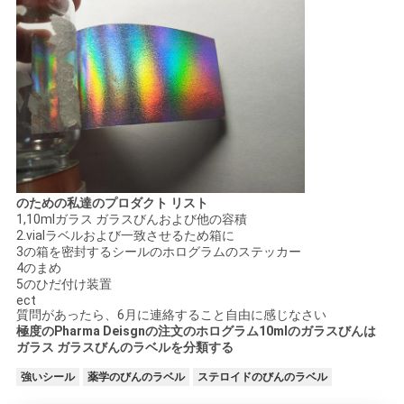
PRIVACY
POLICY
のための私達のプロダクト リスト
1,10mlガラス ガラスびんおよび他の容積
2.vialラベルおよび一致させるため箱に
3の箱を密封するシールのホログラムのステッカー
4のまめ
5のひだ付け装置
ect
質問があったら、6月に連絡すること自由に感じなさい
極度のPharma Deisgnの注文のホログラム10mlのガラスびんは
ガラス ガラスびんのラベルを分類する
強いシール
薬学のびんのラベル
ステロイドのびんのラベル