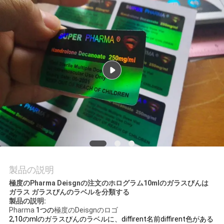
質
管
理
私
達
に
連
絡
製品の説明
し
極度のPharma Deisgnの注文のホログラム10mlのガラスびんは
ガラス ガラスびんのラベルを分類する
な
製品の説明:
Pharma
1つの
極度のDeisgnのロゴ
さ
2,10のmlのガラスびんのラベルに、diffirent名前diffirent色がある