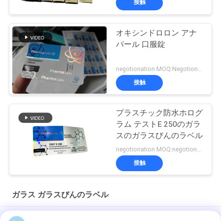
接触
オキシンドロロン アナ
バール 口服錠
negotionation MOQ:Negotionation
接触
プラスチック防水ホログ
ラム テストE 250のガラ
スのガラスびんのラベル
negotionation MOQ:negotionation
接触
ガラス ガラスびんのラベル
ソマトロピン HG 176-191 2mlx10 ラベル付きガラスバイアル