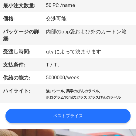
達
50 PC /name
最小注文数量:
に
価格:
交渉可能
つ
パッケージの詳
内部のopp袋および外のカートン箱
い
細:
て
受渡し時間:
qty によって決まります
支払条件:
T / T、
工
5000000/week
供給の能力:
場
,
,
ハイライト:
旅
強いシール
薬学のびんのラベル
ホログラム10mlのガラス ガラスびんのラベル
行
ベストプライス
品