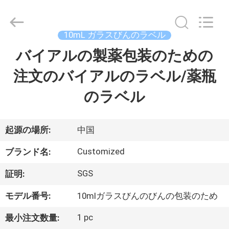
supplier.
Copyright
©
2017
-
10mL ガラスびんのラベル
2026
Hjtc
(Xiamen)
バイアルの製薬包装のための
家
Industry
Co.,
Ltd.
注文のバイアルのラベル/薬瓶
All
Rights
プ
Reserved.
のラベル
ロ
ダ
起源の場所:
中国
ク
Customized
ブランド名:
ト
SGS
証明:
モデル番号:
10mlガラスびんのびんの包装のため
私
1 pc
最小注文数量: