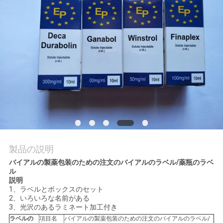
質
管
理
私
達
に
連
製品の説明
絡
バイアルの製薬包装のための注文のバイアルのラベル/薬瓶のラベ
ル
し
説明
1、ラベルとボックスのセット
な
2、いろいろな名前がある
3、光沢のあるラミネート加工付き
さ
ラベルの
項目名
バイアルの製薬包装のための注文のバイアルのラベル/