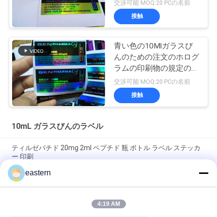
のレーザープリンターに
交渉可能 MOQ:20 PCの名前
よる印刷
接触
青い色の10Mlガラスび
んのための注文のホログ
ラムの印刷物の規定のび
んのラベル
交渉可能 MOQ:20 PCの名前
接触
10mL ガラスびんのラベル
ティルゼパチド 20mg 2ml ペプチド 瓶 ボトル ラベル ステッカ
ー 印刷
eastern
GHRP6 5MG 2 mL ボトルラベル ステッカー印刷 ペプチドパウダ
ーラベル用
4:19 AM
GHRP6 5MG 2 mL ボトルラベル ステッカー印刷 ペプチドパウダ
ーラベル用