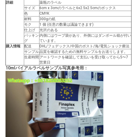
詳細
薬瓶のラベル
い
サイズ
6cm x 3cmのラベルと6x2.5x2.5cmのボックス
色
CMYK
材料
300gの紙
モク
1 個 (任意の数量は議論できます)
ニ
仕上げ
光沢のある
パッキン
内側にはウープ袋があり、外側にはダンボール箱が付い
グ
ています。
ュ
購入情報
配送
DHL/フェデックス/中国のポスト/海/電気ショック療法
サンプル
品質を確認するための無料サンプルをお送りします。
ー
生産時間
アートワークを確認して支払いを受け取ってから5〜7
営業日
ス
10mlバイアルラベルサンプル写真参考用：
場
合
地
図