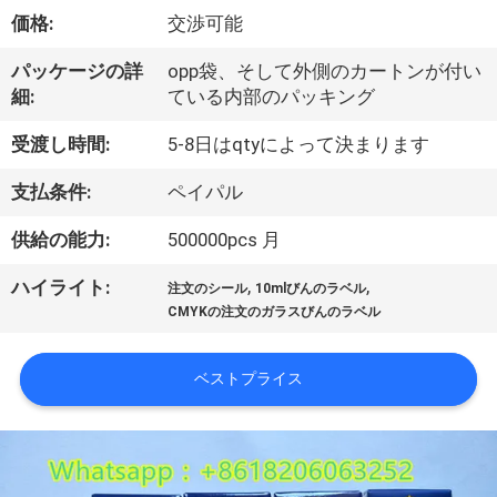
達
価格:
交渉可能
に
パッケージの詳
opp袋、そして外側のカートンが付い
つ
細:
ている内部のパッキング
い
受渡し時間:
5-8日はqtyによって決まります
て
支払条件:
ペイパル
供給の能力:
500000pcs 月
工
,
,
ハイライト:
場
注文のシール
10mlびんのラベル
CMYKの注文のガラスびんのラベル
旅
行
ベストプライス
品