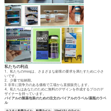
PRIVACY
POLICY
私たちの利点
1、私たちのmoqは、さまざまな顧客の要求を満たすために小さ
いです。
2、少量で短納期。
3. 非常に競争力のある価格で工場から直接販売します。
4、私たちはあなたのために無料のデザインを作成するプロのデ
ザイナーを持っています。
バイアルの製薬包装のための注文のバイアルのラベル/薬瓶のラベ
ル
カスタム粘着ラベル
粘着ラベル
10ml びんのラベル