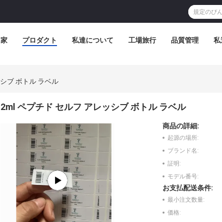
家
プロダクト
私達について
工場旅行
品質管理
私
ッシブ ボトル ラベル
2ml ペプチド セルフ アレッシブ ボトル ラベル
商品の詳細:
起源の場所:
ブランド名:
証明:
モデル番号:
お支払配送条件:
最小注文数量:
価格: