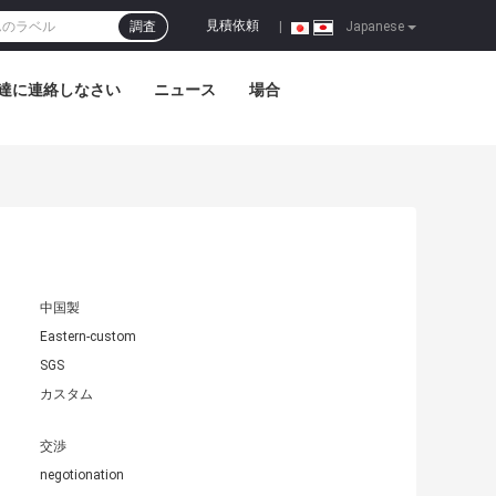
見積依頼
調査
|
Japanese
達に連絡しなさい
ニュース
場合
中国製
Eastern-custom
SGS
カスタム
交渉
negotionation