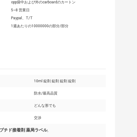
opp袋中および外のcarboardのカートン
5~8 営業日
Paypal、T/T
1週あたりの10000000の部分/部分
10ml 錠剤 錠剤 錠剤 錠剤
防水/最高品質
どんな形でも
交渉
プチド接着剤 薬局ラベル
,