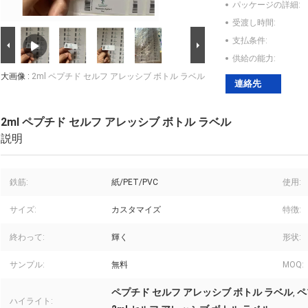
パッケージの詳細:
受渡し時間:
支払条件:
供給の能力:
大画像 :
2ml ペプチド セルフ アレッシブ ボトル ラベル
連絡先
2ml ペプチド セルフ アレッシブ ボトル ラベル
説明
鉄筋:
紙/PET/PVC
使用:
サイズ:
カスタマイズ
特徴:
終わって:
輝く
形状:
サンプル:
無料
MOQ:
ペプチド セルフ アレッシブ ボトル ラベル
ペ
,
ハイライト: