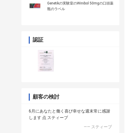
Genetikの実験室のWinibol 50mgの口頭薬
瓶のラベル
認証
顧客の検討
6月にあなたと働く喜び幸せな週末常に感謝
します 点 スティーブ
—— スティーブ