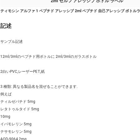
2ml セルフ アレッシブ ボトル ラベル
ティモシン アルファ 1 ペプチド アレッシブ 2ml ペプチド 自己アレッシブ ボトル
記述
サンプル記述
12ml/3mlのペプチド用ボトルに 2ml/3mlのガラスボトル
2白いPVC,レーザーPET,紙
3.
種類: 異なる製品名を混ぜることができます.
例えば
ティルゼパチド 5mg
レタトゥルタイド 5mg
10mg
イパモレリン 5mg
テサモレリン 5mg
AOD-9064 2mg