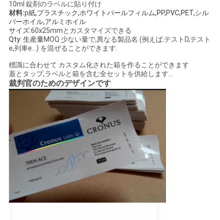
10ml 錠剤のラベルに貼り付け
い
材料:
p
紙,プラスチック,ホワイトパールフィルム,PP,PVC,PET,シル
バーホイル,アルミホイル
サイズ:
60x25mmとカスタマイズできる
Qty: 生産量
MOQ 少ない量で,異なる製品名 (例えば:テストD,テスト
ニ
e,列車e...) を混ぜることができます.
標識に合わせて カスタム化された箱を作ることができます
ュ
蓋とタップ,ラベルと箱を含む全セットを供給します...
裁判官のためのデザインです
ー
ス
場
合
地
図