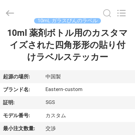
supplier.
Copyright
©
2017
-
10mL ガラスびんのラベル
2026
Hjtc
(Xiamen)
10ml 薬剤ボトル用のカスタマ
家
Industry
Co.,
Ltd.
イズされた四角形形の貼り付
All
Rights
プ
Reserved.
けラベルステッカー
ロ
ダ
起源の場所:
中国製
ク
Eastern-custom
ブランド名:
ト
SGS
証明:
モデル番号:
カスタム
私
最小注文数量:
交渉