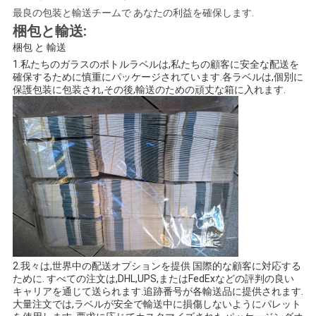
最良の包装と輸送チームで あなたの利益を確保します.
梱包と輸送:
梱包 と 輸送
1.私たちのガラスのボトルラベルは,私たちの顧客に安全な配送を
確保するために慎重にパッケージされています.各ラベルは,個別に
保護包装に包装され,その後,輸送のための頑丈な箱に入れます.
2.我々は,世界中の配送オプションを提供 国際的な顧客に対応する
ために. すべての注文は,DHL,UPS,またはFedExなどの評判の良い
キャリアを通じて送られます.追跡番号が各輸送品に提供されます.
大量注文では,ラベルが安全で輸送中に損傷しないようにパレット