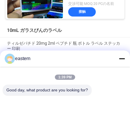
んのラベル
交渉可能 MOQ:20 PCの名前
接触
10mL ガラスびんのラベル
ティルゼパチド 20mg 2ml ペプチド 瓶 ボトル ラベル ステッカ
ー 印刷
eastern
GHRP6 5MG 2 mL ボトルラベル ステッカー印刷 ペプチドパウダ
ーラベル用
1:39 PM
GHRP6 5MG 2 mL ボトルラベル ステッカー印刷 ペプチドパウダ
ーラベル用
Good day, what product are you looking for?
人気カテゴリ
すべて
ガラス ガラスびんの
錠剤のラベル
ラベル