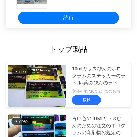
テッカー
続行
トップ製品
10mlガラスびんのホロ
グラムのステッカーのラ
ベル/薬のびんのラベル
のレーザープリンターに
交渉可能 MOQ:20 PCの名前
よる印刷
接触
青い色の10Mlガラスび
んのための注文のホログ
ラムの印刷物の規定のび