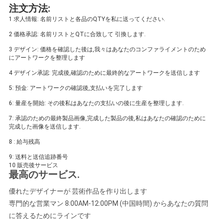
注文方法:
1 求人情報: 名前リストと各品のQTYを私に送ってください.
2 価格承認: 名前リストとQTに合致して 引換します.
3 デザイン: 価格を確認した後は,我々はあなたのコンファライメントのため
にアートワークを整理します
4 デザイン承認: 完成後,確認のために最終的なアートワークを送信します
5: 預金: アートワークの確認後,支払いを完了します
6: 量産を開始: その後私はあなたの支払いの後に生産を整理します.
7: 承認のための最終製品画像,完成した製品の後,私はあなたの確認のために
完成した画像を送信します.
8 : 給与残高
9: 送料と送信追跡番号
10 販売後サービス
最高のサービス
.
優れたデザイナーが 芸術作品を作り出します
専門的な営業マン 8:00AM-12:00PM (中国時間) からあなたの質問
に答えるためにラインです