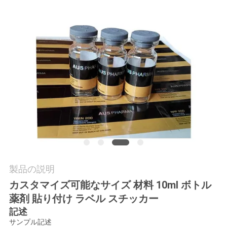
質
管
理
私
達
に
連
絡
製品の説明
し
カスタマイズ可能なサイズ 材料 10ml ボトル
薬剤 貼り付け ラベル スチッカー
な
記述
さ
サンプル記述