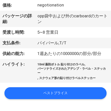
達
negotionation
価格:
に
パッケージの詳
opp袋中および外のcarboardのカート
つ
細:
ン
い
受渡し時間:
5~8 営業日
て
支払条件:
パイパール,T/T
供給の能力:
1週あたりの10000000の部分/部分
工
,
ハイライト:
場
10ml 薬剤ボトル 貼り付けのラベル
パーソナライズされたアデシブ・ラベル・ステッカ
ー
旅
,
スクウェア形の貼り付けラベルステッカー
行
ベストプライス
品