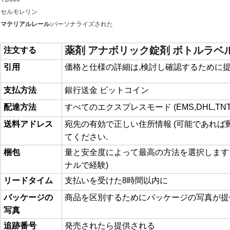
セルモレリン
マテリアルレール:
パーソナライズされた
薬剤 アナボリック錠剤 ボトルラベ
注文する
引用
価格と仕様の詳細は,検討し確認するために
支払方法
銀行送金 ビットコイン
配達方法
すべてのエクスプレスモード (EMS,DHL,TNT,F
送料アドレス
宛先の有効で正しい住所情報 (可能であれば郵
てください.
梱包
量と安全度によって最高の方法を選択します 
ナルで経験)
リードタイム
支払いを受けた8時間以内に
パッケージの
商品を区別するためにパッケージの写真が提
写真
追跡番号
発売されたら提供される