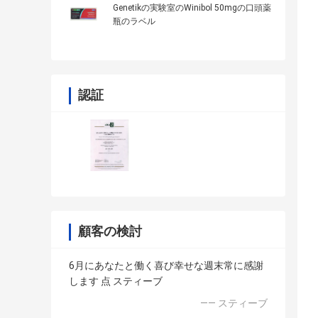
Genetikの実験室のWinibol 50mgの口頭薬
瓶のラベル
認証
顧客の検討
6月にあなたと働く喜び幸せな週末常に感謝
します 点 スティーブ
—— スティーブ