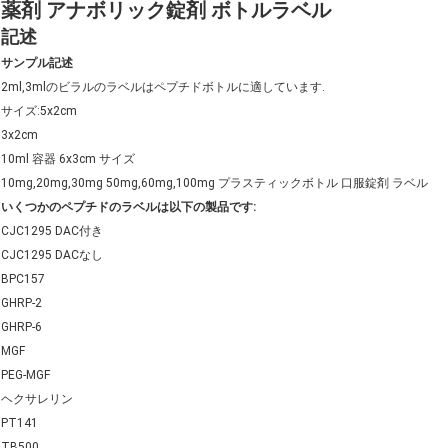
薬剤 アナボリック錠剤 ボトルラベル
記述
サンプル記述
2ml,3mlのビラルのラベルはペプチドボトルに適しています.
サイズ:5x2cm
3x2cm
10ml 容器 6x3cm サイズ
10mg,20mg,30mg 50mg,60mg,100mg プラスティックボトル 口服錠剤 ラベル
いくつかのペプチドのラベルは以下の製品です:
CJC1295 DAC付き
CJC1295 DACなし
BPC157
GHRP-2
GHRP-6
MGF
PEG-MGF
ヘクサレリン
PT141
TB500