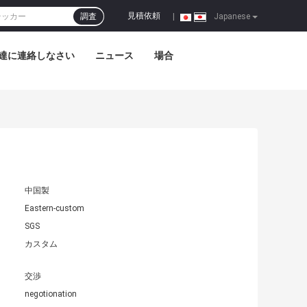
見積依頼
調査
|
Japanese
達に連絡しなさい
ニュース
場合
中国製
Eastern-custom
SGS
カスタム
交渉
negotionation