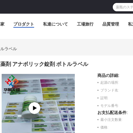
家
プロダクト
私達について
工場旅行
品質管理
私
トルラベル
薬剤 アナボリック錠剤 ボトルラベル
商品の詳細:
起源の場所:
ブランド名:
証明:
モデル番号:
お支払配送条件:
最小注文数量:
価格: