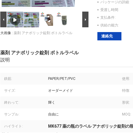
パッケージの詳細:
受渡し時間:
支払条件:
供給の能力:
大画像 :
薬剤 アナボリック錠剤 ボトルラベル
連絡先
薬剤 アナボリック錠剤 ボトルラベル
説明
鉄筋:
PAPER/PET/PVC
使用:
サイズ:
オーダーメイド
特徴:
終わって:
輝く
形状:
サンプル:
自由に
MOQ:
MK677 薬の瓶のラベル アナボリック錠剤の
ハイライト: