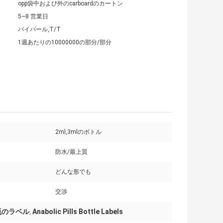
opp袋中および外のcarboardのカートン
5~8 営業日
パイパール,T/T
1週あたりの10000000の部分/部分
2ml,3mlのボトル
防水/最上質
どんな形でも
交渉
瓶のラベル
Anabolic Pills Bottle Labels
,