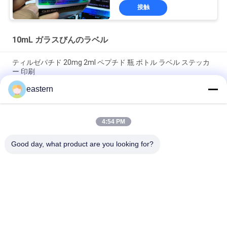
接触
10mL ガラスびんのラベル
ティルゼパチド 20mg 2ml ペプチド 瓶 ボトル ラベル ステッカ
ー 印刷
eastern
GHRP6 5MG 2 mL ボトルラベル ステッカー印刷 ペプチドパウダ
ーラベル用
4:54 PM
GHRP6 5MG 2 mL ボトルラベル ステッカー印刷 ペプチドパウダ
ーラベル用
Good day, what product are you looking for?
人気カテゴリ
すべて
ガラス ガラスびんの
錠剤のラベル
ラベル
10mL ガラスびんの
注文のガラスびんの