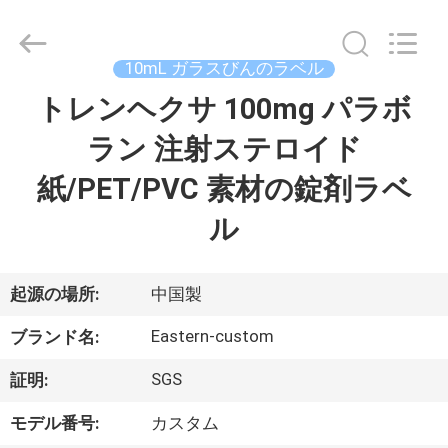
supplier.
Copyright
©
2017
-
10mL ガラスびんのラベル
2026
Hjtc
(Xiamen)
トレンヘクサ 100mg パラボ
家
Industry
Co.,
Ltd.
ラン 注射ステロイド
All
Rights
プ
Reserved.
紙/PET/PVC 素材の錠剤ラベ
ロ
ル
ダ
ク
起源の場所:
中国製
ト
Eastern-custom
ブランド名:
SGS
証明:
私
モデル番号:
カスタム