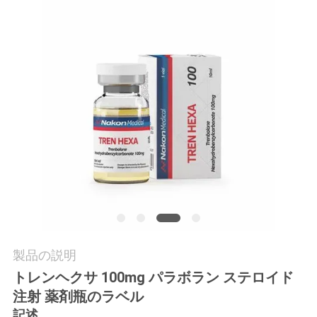
質
管
理
私
達
に
連
絡
し
製品の説明
トレンヘクサ 100mg パラボラン ステロイド
な
注射 薬剤瓶のラベル
さ
記述