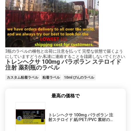
3瓶のラベルの梱包と出荷に注意を払って 完璧な状態で届くよう
にしていますどうか,私達に連絡することを躊躇しないでください.
トレンヘクサ 100mg パラボラン ステロイド
注射 薬剤瓶のラベル
カスタム粘着ラベル
粘着ラベル
10ml びんのラベル
最高の価格で
トレンヘクサ 100mg パラボラン 注
射ステロイド 紙/PET/PVC 素材の錠
剤ラベル