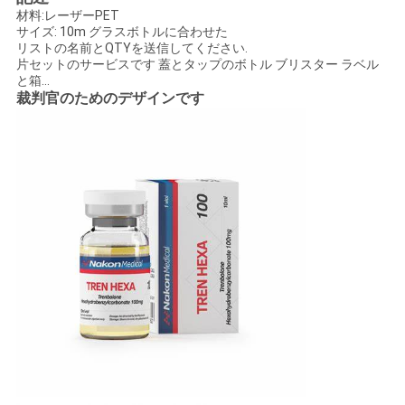
材料:レーザーPET
い
サイズ: 10m グラスボトルに合わせた
リストの名前とQTYを送信してください.
片セットのサービスです 蓋とタップのボトル ブリスター ラベル
と箱...
ニ
裁判官のためのデザインです
ュ
ー
ス
場
合
地
図