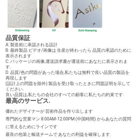
品質保証
A: 製造前に承認される設計
B: 最終製品 ビデオ/画像は 生産が終わったら 品質の承認のために
表示されます
C: パッケージの画像,運送請求書が運送前にあなたに表示されま
す.
D: 品質/色の問題があった場合,私たちは無料で良い品質の製品を
再現します
(設計上の問題を除外) 製品を受け取ったときに問題証明を示して
ください.
良い品質は,私たちの会社のすべての顧客に私たちの約束です.
最高のサービス
.
優れたデザイナーが 芸術作品を作り出します
専門的な営業マン 8:00AM-12:00PM (中国時間) からあなたの質問
に答えるためにラインです
最良の包装と輸送チームで あなたの利益を確保します.