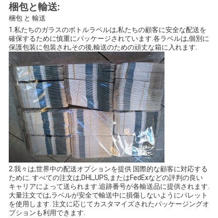
梱包と輸送:
梱包 と 輸送
1.私たちのガラスのボトルラベルは,私たちの顧客に安全な配送を
確保するために慎重にパッケージされています.各ラベルは,個別に
保護包装に包装され,その後,輸送のための頑丈な箱に入れます.
2.我々は,世界中の配送オプションを提供 国際的な顧客に対応する
ために. すべての注文は,DHL,UPS,またはFedExなどの評判の良い
キャリアによって送られます.追跡番号が各輸送品に提供されます.
大量注文では,ラベルが安全で輸送中に損傷しないようにパレット
を使用します. 注文に応じてカスタマイズされたパッケージングオ
プションも利用できます.