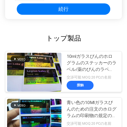
続行
トップ製品
10mlガラスびんのホロ
グラムのステッカーのラ
ベル/薬のびんのラベル
のレーザープリンターに
交渉可能 MOQ:20 PCの名前
よる印刷
接触
青い色の10Mlガラスび
んのための注文のホログ
ラムの印刷物の規定のび
んのラベル
交渉可能 MOQ:20 PCの名前