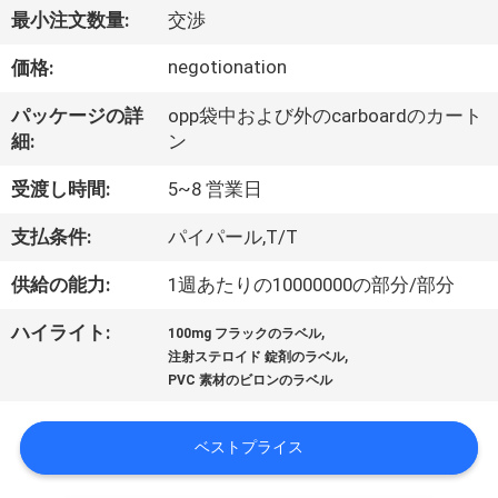
達
最小注文数量:
交渉
に
negotionation
価格:
つ
パッケージの詳
opp袋中および外のcarboardのカート
い
細:
ン
て
受渡し時間:
5~8 営業日
支払条件:
パイパール,T/T
工
供給の能力:
1週あたりの10000000の部分/部分
場
,
ハイライト:
旅
100mg フラックのラベル
,
注射ステロイド 錠剤のラベル
行
PVC 素材のビロンのラベル
ベストプライス
品