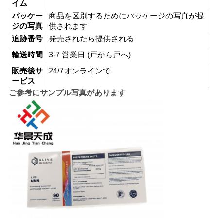
イム
パッケー
商品を区別するためにパッケージの写真が提
ジの写真
供されます
PRIVACY
追跡番号
発売されたら提供される
POLICY
輸送時間
3-7 営業日 (戸から戸へ)
販売後サ
24/7オンラインで
ービス
ご参考にサンプル写真があります