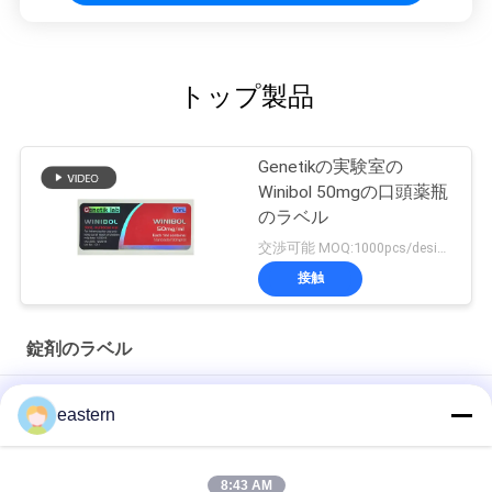
トップ製品
Genetikの実験室の
Winibol 50mgの口頭薬瓶
のラベル
交渉可能 MOQ:1000pcs/design
接触
錠剤のラベル
シアリス タダラフィル 100mg 経口用ラベル
eastern
SS-31 強い粘着剤 ペンチド 錠剤 錠剤
8:43 AM
光沢のあるBiomexの実験室のアーカイブ同化カスタマイズされ