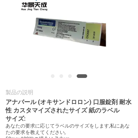
質
管
理
私
達
に
連
製品の説明
絡
アナバール (オキサンドロロン) 口服錠剤 耐水
し
性 カスタマイズされたサイズ 紙のラベル
サイズ:
な
あなたの要求に応じてラベルのサイズをします,私にあな
たの要求を教えてください,
さ