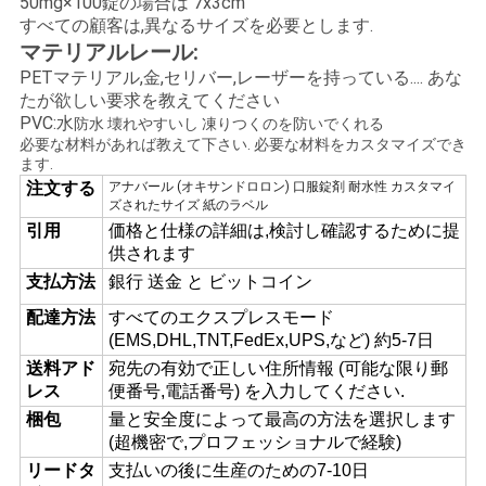
50mg×100錠の場合は 7x3cm
すべての顧客は,異なるサイズを必要とします.
い
マテリアルレール:
PETマテリアル,金,セリバー,レーザーを持っている.... あな
たが欲しい要求を教えてください
ニ
PVC:水
防水 壊れやすいし 凍りつくのを防いでくれる
必要な材料があれば教えて下さい. 必要な材料をカスタマイズでき
ュ
ます.
注文する
アナバール (オキサンドロロン) 口服錠剤 耐水性 カスタマイ
ー
ズされたサイズ 紙のラベル
引用
価格と仕様の詳細は,検討し確認するために提
ス
供されます
支払方法
銀行 送金 と ビットコイン
場
配達方法
すべてのエクスプレスモード
(EMS,DHL,TNT,FedEx,UPS,など) 約5-7日
合
送料アド
宛先の有効で正しい住所情報 (可能な限り郵
レス
便番号,電話番号) を入力してください.
梱包
量と安全度によって最高の方法を選択します
地
(超機密で,プロフェッショナルで経験)
リードタ
支払いの後に生産のための7-10日
図