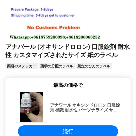
アナバール (オキサンドロロン) 口服錠剤 耐水
性 カスタマイズされたサイズ 紙のラベル
薬瓶のステッカー
薬学の分配のラベル
規定のびんのラベル
最高の価格で
アナワール オキシンドロロン 口服錠
剤 標識 耐水性 パーソナライズ サイ
ズ 紙の標識
続行