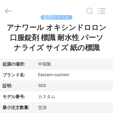
supplier.
Copyright
©
2017
-
錠剤のラベル
2026
Hjtc
(Xiamen)
アナワール オキシンドロロン
家
Industry
Co.,
Ltd.
口服錠剤 標識 耐水性 パーソ
All
Rights
プ
Reserved.
ナライズ サイズ 紙の標識
ロ
ダ
起源の場所:
中国製
ク
Eastern-custom
ブランド名:
ト
SGS
証明:
モデル番号:
カスタム
私
最小注文数量:
交渉