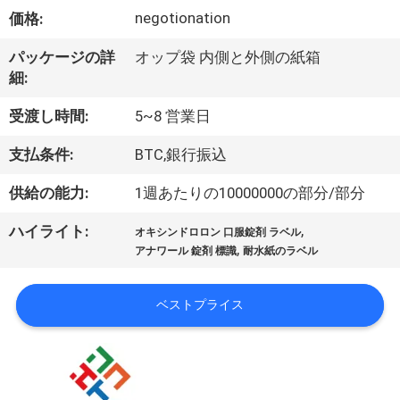
達
negotionation
価格:
に
パッケージの詳
オップ袋 内側と外側の紙箱
つ
細:
い
受渡し時間:
5~8 営業日
て
支払条件:
BTC,銀行振込
供給の能力:
1週あたりの10000000の部分/部分
工
,
ハイライト:
場
オキシンドロロン 口服錠剤 ラベル
,
アナワール 錠剤 標識
耐水紙のラベル
旅
行
ベストプライス
品