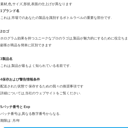
素材,色,サイズ,形状,表面の仕上げが異なります
1ブランド名
これは,市場でのあなたの製品を識別するボトルラベルの重要な部分です.
2ロゴ
ホログラム効果を持つユニークなプロのラゴは,製品が魅力的にするために役立ち
顧客が商品を簡単に区別できます
3製品名
これは,製品が最もよく知られている名前です.
4保存および警告情報条件
配送された状態で 保存するための我々の推奨事項です
詳細については,当社のウェブサイトをご覧ください.
5バッチ番号と Exp
バッチ番号は,異なる数字番号からなる.
期限は: 月/年