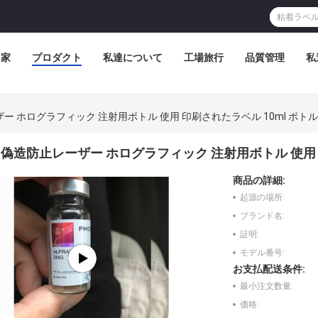
家
プロダクト
私達について
工場旅行
品質管理
私
ー ホログラフィック 注射用ボトル 使用 印刷されたラベル 10ml ボト
偽造防止レーザー ホログラフィック 注射用ボトル 使用 
商品の詳細:
起源の場所:
ブランド名:
証明:
モデル番号:
お支払配送条件:
最小注文数量:
価格: