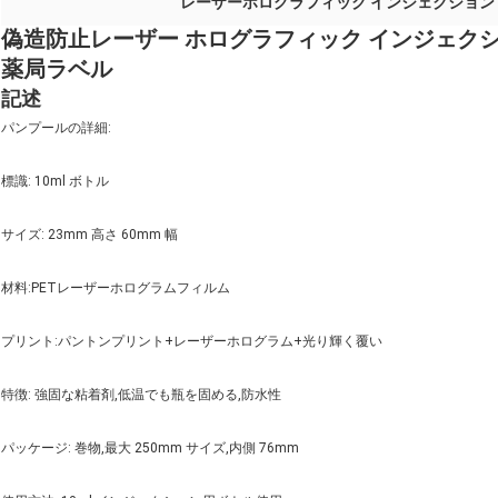
レーザーホログラフィック インジェクション
偽造防止レーザー ホログラフィック インジェクショ
薬局ラベル
記述
パンプールの詳細:
標識: 10ml ボトル
サイズ: 23mm 高さ 60mm 幅
材料:PETレーザーホログラムフィルム
プリント:パントンプリント+レーザーホログラム+光り輝く覆い
特徴: 強固な粘着剤,低温でも瓶を固める,防水性
パッケージ: 巻物,最大 250mm サイズ,内側 76mm