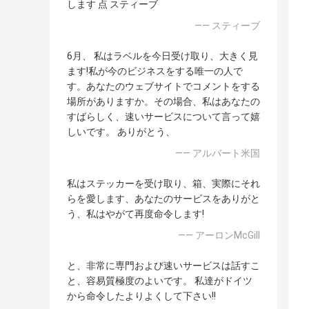
します 点 スティーブ
—— スティーブ
6月、 私はラベルを今日受け取り、大きく見
ます!私が今のビジネスをする唯一の人で
す。あなたのウェブサイトでコメントをする
場所がありますか。その場合、私はあなたの
すばらしく、速いサービスについて言って嬉
しいです。 ありがとう、
—— アルバート米国
私はステッカーを受け取り、箱、実際にそれ
らを愛します、あなたのサービスをありがと
う、私はやがて再度命令します!
—— アーロンMcGill
と、非常に専門および速いサービスは話すこ
と、容易質極度のよいです。 私達がドイツ
から命令したよりよくして下さい!!