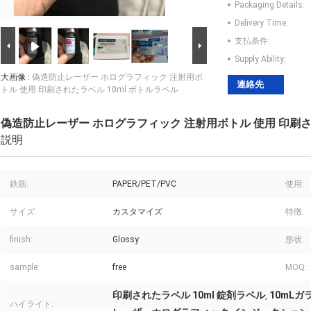
Packaging Details:
Delivery Time:
支払条件:
Supply Ability:
大画像 :
偽造防止レーザー ホログラフィック 注射用ボ
連絡先
トル 使用 印刷されたラベル 10ml ボトルラベル
偽造防止レーザー ホログラフィック 注射用ボトル 使用 印刷され
説明
鉄筋:
PAPER/PET/PVC
使用:
サイズ:
カスタマイズ
特徴:
finish:
Glossy
形状:
sample:
free
MOQ:
印刷されたラベル 10ml 錠剤ラベル
10mL
,
ハイライト: