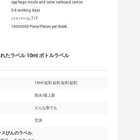
opp bags inside and outer carboard carton
5-8 working days
パイパール,T/T
10000000 Piece/Pieces per Week
たラベル 10ml ボトルラベル
10ml 錠剤 錠剤 錠剤 錠剤
防水/最上質
どんな形でも
交渉
ガラスびんのラベル
,