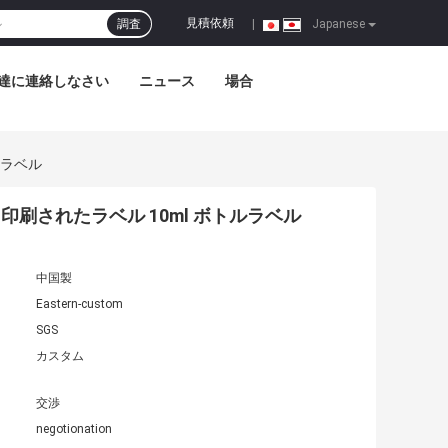
見積依頼
調査
|
Japanese
達に連絡しなさい
ニュース
場合
ルラベル
印刷されたラベル 10ml ボトルラベル
中国製
Eastern-custom
SGS
カスタム
交渉
negotionation