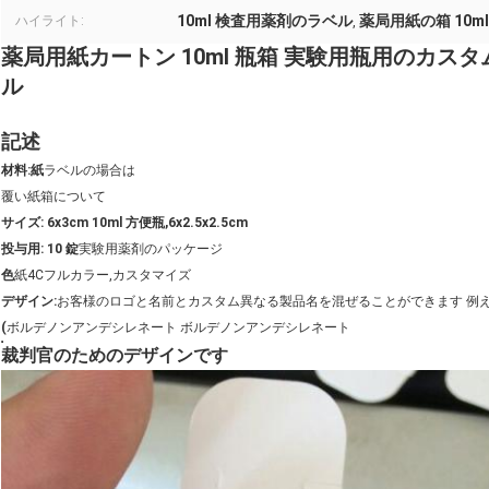
10ml 検査用薬剤のラベル
薬局用紙の箱 10m
ハイライト:
,
薬局用紙カートン 10ml 瓶箱 実験用瓶用のカスタム
ル
記述
材料:紙
ラベルの場合は
覆い紙
箱について
サイズ: 6x3cm 10ml 方便瓶,6x2.5x2.5cm
投与用: 10 錠
実験用薬剤のパッケージ
色
紙4Cフルカラー,カスタマイズ
デザイン:
お客様のロゴと名前とカスタム
異なる製品名を混ぜることができます 例え
(
ボルデノンアンデシレネート ボルデノンアンデシレネート
裁判官のためのデザインです