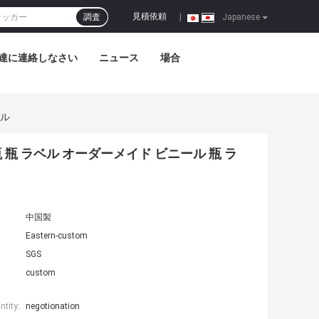
見積依頼
調査
|
Japanese
達に連絡しなさい
ニュース
場合
ベル
 瓶 瓶 ラベル オーダーメイド ビニール 瓶 ラ
中国製
Eastern-custom
SGS
custom
tity:
negotionation