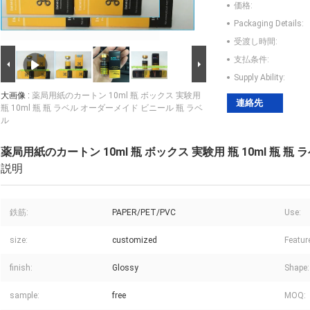
価格:
Packaging Details:
受渡し時間:
支払条件:
Supply Ability:
大画像 :
薬局用紙のカートン 10ml 瓶 ボックス 実験用
連絡先
瓶 10ml 瓶 瓶 ラベル オーダーメイド ビニール 瓶 ラベ
ル
薬局用紙のカートン 10ml 瓶 ボックス 実験用 瓶 10ml 瓶 瓶
説明
鉄筋:
PAPER/PET/PVC
Use:
size:
customized
Featur
finish:
Glossy
Shape:
sample:
free
MOQ: