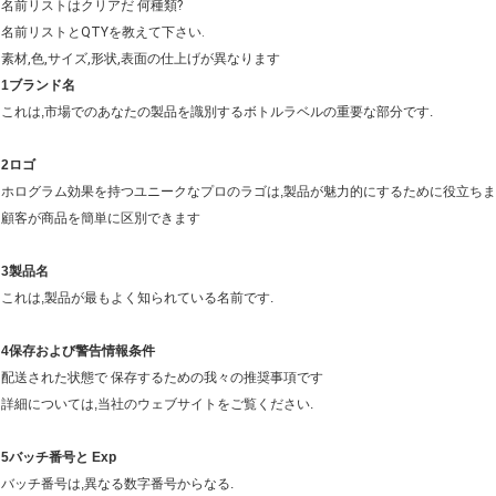
名前リストはクリアだ 何種類?
名前リストとQTYを教えて下さい.
素材,色,サイズ,形状,表面の仕上げが異なります
1ブランド名
これは,市場でのあなたの製品を識別するボトルラベルの重要な部分です.
2ロゴ
ホログラム効果を持つユニークなプロのラゴは,製品が魅力的にするために役立ち
顧客が商品を簡単に区別できます
3製品名
これは,製品が最もよく知られている名前です.
4保存および警告情報条件
配送された状態で 保存するための我々の推奨事項です
詳細については,当社のウェブサイトをご覧ください.
5バッチ番号と Exp
バッチ番号は,異なる数字番号からなる.