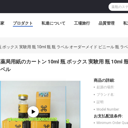
家
プロダクト
私達について
工場旅行
品質管理
私
 ボックス 実験用 瓶 10ml 瓶 瓶 ラベル オーダーメイド ビニール 瓶 ラ
薬局用紙のカートン 10ml 瓶 ボックス 実験用 瓶 10ml
ベル
商品の詳細:
起源の場所:
ブランド名:
証明:
Model Number:
お支払配送条件:
Minimum Order Quan