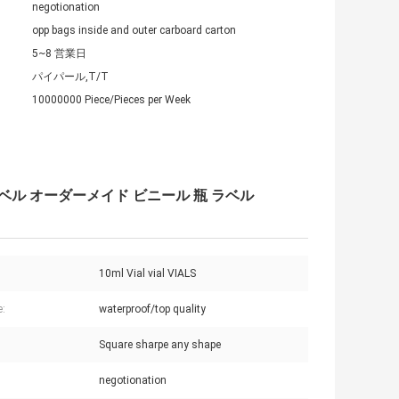
negotionation
opp bags inside and outer carboard carton
5~8 営業日
パイパール,T/T
10000000 Piece/Pieces per Week
 ラベル オーダーメイド ビニール 瓶 ラベル
10ml Vial vial VIALS
e:
waterproof/top quality
Square sharpe any shape
negotionation