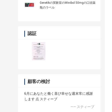
Genetikの実験室のWinibol 50mgの口頭薬
瓶のラベル
認証
顧客の検討
6月にあなたと働く喜び幸せな週末常に感謝
します 点 スティーブ
—— スティーブ