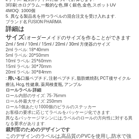
3印刷:ホログラム,一般的な色,輝く銀色,金色,スポットUV
い
4MOQ: 1000個
5. 異なる製品名を持つラベルの混合注文を受け入れます.
ブランド名:FUSION PHARMA
詳細は
ニ
サイズ:
オーダーメイドのサイズを作ることができます
ュ
2ml / 5ml / 10ml / 15ml / 20ml / 30ml 方便器のサイズ
2ml ラベル: 18*40mm
ー
5ml ラベル: 20*50mm
10ml ラベル: 25*60mm
15ml ラベル: 30*70mm
ス
20ml ラベル: 30*84mm
: 用いる
口服ペプチド, 注射ペプチド, 脂肪燃焼剤, PCT後サイクル
療法, Hcg, 性健康, 薬局検査瓶, アンプル
場
ロールラベル 詳細
ロール内部のサイズ: 75-76mm
合
ロール外最大サイズ: 250mm
ロール1個あたり1000個のビラルのステッカー
お客様の要求に応じてラベルをパッケージ化できます.
異なるパッケージマシンには,ラベルのロールの方向性に対する異
地
なる要求があります.
裁判官のためのデザインです
図
このデザインのラベルは,高品質のPVCを使用し,防水で強