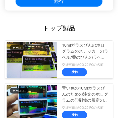
続行
トップ製品
10mlガラスびんのホロ
グラムのステッカーのラ
ベル/薬のびんのラベル
のレーザープリンターに
交渉可能 MOQ:20 PCの名前
よる印刷
接触
青い色の10Mlガラスび
んのための注文のホログ
ラムの印刷物の規定のび
んのラベル
交渉可能 MOQ:20 PCの名前
接触