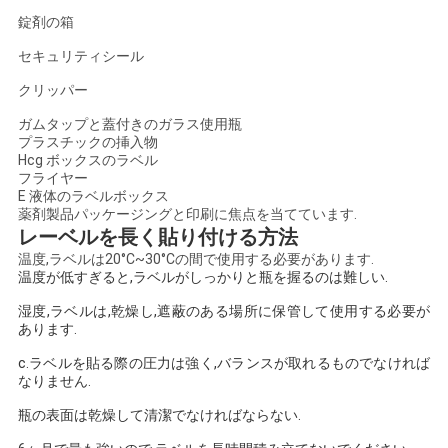
錠剤の箱
セキュリティシール
クリッパー
ガムタップと蓋付きのガラス使用瓶
プラスチックの挿入物
Hcg ボックスのラベル
フライヤー
E 液体のラベルボックス
薬剤製品パッケージングと印刷に焦点を当てています.
レーベルを長く貼り付ける方法
温度,ラベルは20°C~30°Cの間で使用する必要があります.
温度が低すぎると,ラベルがしっかりと瓶を握るのは難しい.
湿度,ラベルは,乾燥し,遮蔽のある場所に保管して使用する必要が
あります.
c.ラベルを貼る際の圧力は強く,バランスが取れるものでなければ
なりません.
瓶の表面は乾燥して清潔でなければならない.