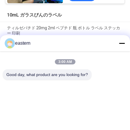
10mL ガラスびんのラベル
ティルゼパチド 20mg 2ml ペプチド 瓶 ボトル ラベル ステッカ
ー 印刷
eastern
GHRP6 5MG 2 mL ボトルラベル ステッカー印刷 ペプチドパウダ
ーラベル用
3:00 AM
GHRP6 5MG 2 mL ボトルラベル ステッカー印刷 ペプチドパウダ
ーラベル用
Good day, what product are you looking for?
人気カテゴリ
すべて
ガラス ガラスびんの
錠剤のラベル
ラベル
10mL ガラスびんの
注文のガラスびんの
ラベル
ラベル