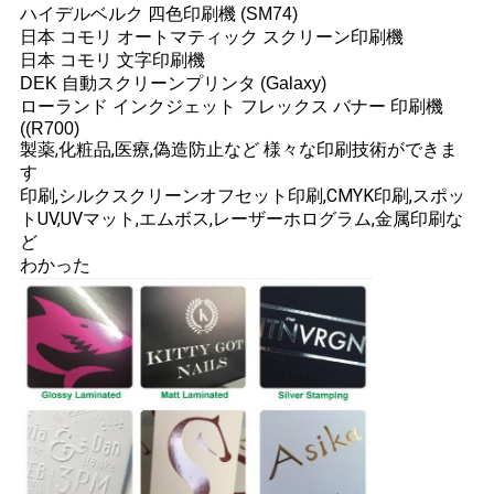
ハイデルベルク 四色印刷機 (SM74)
日本 コモリ オートマティック スクリーン印刷機
日本 コモリ 文字印刷機
DEK 自動スクリーンプリンタ (Galaxy)
ローランド インクジェット フレックス バナー 印刷機
((R700)
製薬,化粧品,医療,
偽造防止など 様々な印刷技術ができま
す
印刷,シルクスクリーン
オフセット印刷,CMYK印刷,スポッ
トUV,UVマット,エムボス,レーザーホログラム,金属印刷な
ど
わかった