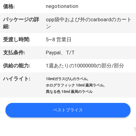
達
negotionation
価格:
に
パッケージの詳
opp袋中および外のcarboardのカート
つ
細:
ン
い
受渡し時間:
5~8 営業日
て
支払条件:
Paypal、T/T
供給の能力:
1週あたりの10000000の部分/部分
工
,
ハイライト:
場
10mlガラスびんのラベル
,
ホログラフィック 10ml 薬局ラベル
旅
異なる色 10ml 薬局のラベル
行
ベストプライス
品