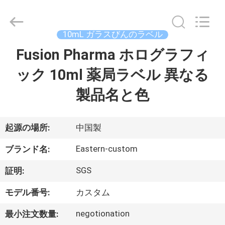
supplier.
Copyright
©
2017
-
10mL ガラスびんのラベル
2026
Hjtc
(Xiamen)
Fusion Pharma ホログラフィ
家
Industry
Co.,
Ltd.
ック 10ml 薬局ラベル 異なる
All
Rights
プ
Reserved.
製品名と色
ロ
ダ
起源の場所:
中国製
ク
Eastern-custom
ブランド名:
ト
SGS
証明:
モデル番号:
カスタム
私
negotionation
最小注文数量: