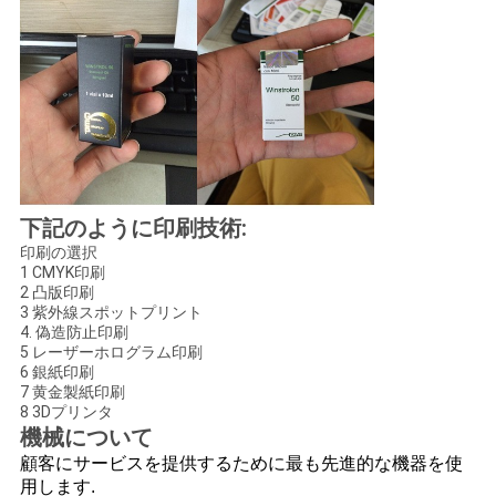
下記のように印刷技術:
印刷の選択
1 CMYK印刷
2 凸版印刷
3 紫外線スポットプリント
4. 偽造防止印刷
5 レーザーホログラム印刷
6 銀紙印刷
7 黄金製紙印刷
8 3Dプリンタ
機械について
顧客にサービスを提供するために最も先進的な機器を使
用します.