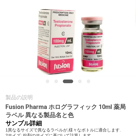
質
管
理
私
達
に
連
絡
製品の説明
Fusion Pharma ホログラフィック 10ml 薬局
し
ラベル 異なる製品名と色
な
サンプル詳細
1異なるサイズで異なるラベルが,様々なボトルに適合します.
さ
2サイズ: 錠剤のサイズに基づいて計算します.