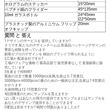
15*20mm
ホログラムのステッカー
45*135mm
ペプチド紙のフライダー
24*45mm
10ml ガラスボトル
/22*50mm
20mm
プラスチック製のアルミニウム フリップ
オフキャップ
質問 と 答え
1デザインのサービスを 提供していますか?
そうです,私たちのデザインチームは 医薬品パッケージデザインの
豊富な経験を持っています.
顧客がプロのデザインを 独自のブランドで得られるように
2工場か 配送会社ですか?
工場のフェアな価格で 最高品質で 販売業者なしで 直接顧客に販
売しています
3生産まで何時間?
緊急の注文で数量 10000pcs未満,生産は 5-7 営業日,
20000pcs-60000pcsの量のための一般的な注文,生産は7-9営業日
かかります
生産時間は12-15営業日です
4品質検査のためにサンプルを貰えますか.
はい,我々はあなたが両方の提供できるサンプルまたはサンプルを
あなたのデザインで提供することができます.
5運送は安全ですか? 税関で問題がありましたか?