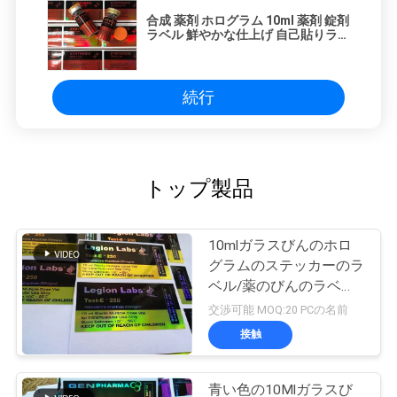
合成 薬剤 ホログラム 10ml 薬剤 錠剤
ラベル 鮮やかな仕上げ 自己貼りラベ
ル
続行
トップ製品
10mlガラスびんのホロ
グラムのステッカーのラ
ベル/薬のびんのラベル
のレーザープリンターに
交渉可能 MOQ:20 PCの名前
よる印刷
接触
青い色の10Mlガラスび