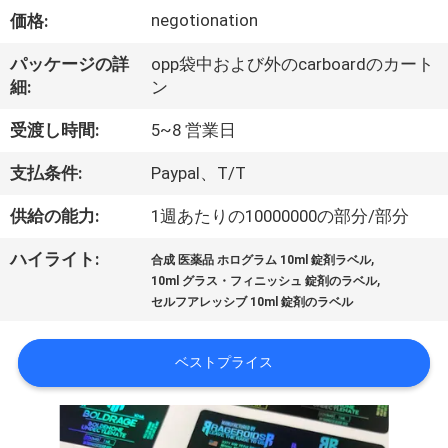
達
negotionation
価格:
に
パッケージの詳
opp袋中および外のcarboardのカート
つ
細:
ン
い
受渡し時間:
5~8 営業日
て
支払条件:
Paypal、T/T
供給の能力:
1週あたりの10000000の部分/部分
工
,
ハイライト:
場
合成 医薬品 ホログラム 10ml 錠剤ラベル
,
10ml グラス・フィニッシュ 錠剤のラベル
旅
セルフアレッシブ 10ml 錠剤のラベル
行
ベストプライス
品