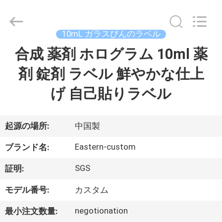
supplier.
Copyright
©
2017
-
10mL ガラスびんのラベル
2026
Hjtc
(Xiamen)
合成 薬剤 ホログラム 10ml 薬
家
Industry
Co.,
Ltd.
剤 錠剤 ラベル 鮮やかな仕上
All
Rights
プ
Reserved.
げ 自己貼りラベル
ロ
ダ
起源の場所:
中国製
ク
Eastern-custom
ブランド名:
ト
SGS
証明:
モデル番号:
カスタム
私
negotionation
最小注文数量: