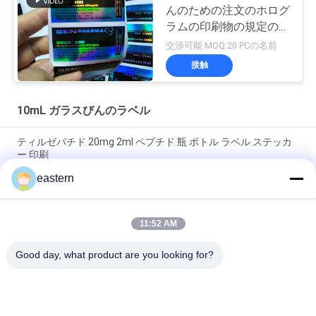
んのための注文のホログ
ラムの印刷物の規定のび
んのラベル
交渉可能 MOQ:20 PCの名前
接触
10mL ガラスびんのラベル
ティルゼパチド 20mg 2ml ペプチド 瓶 ボトル ラベル ステッカ
ー 印刷
eastern
GHRP6 5MG 2 mL ボトルラベル ステッカー印刷 ペプチドパウダ
ーラベル用
11:52 AM
GHRP6 5MG 2 mL ボトルラベル ステッカー印刷 ペプチドパウダ
ーラベル用
Good day, what product are you looking for?
人気カテゴリ
すべて