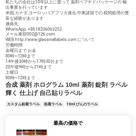
私たちの会社は10年以上に渡って 薬剤ペプチドパッケージの 輸
出事業を行っています
米国,カナダ,ヨーロッパ,アフリカ連合,中東諸国での 税関処理の豊
富な経験があります
連絡先
WhatsApp: +8618206063252
メール
東部002@126.com
WEB
http://www.glassviallabels.com について
労働時間:
金曜日まで お金
80時~12時まで
14午後30時から17時30分まで
20午後9時から21時まで
土曜日
80時~12時まで
合成 薬剤 ホログラム 10ml 薬剤 錠剤 ラベル
輝く 仕上げ 自己貼りラベル
カスタム粘着ラベル
粘着ラベル
10ml びんのラベル
最高の価格で