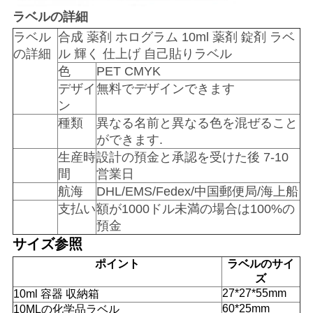
ラベルの詳細
ラベル
合成 薬剤 ホログラム 10ml 薬剤 錠剤 ラベ
の詳細
ル 輝く 仕上げ 自己貼りラベル
色
PET CMYK
デザイ
無料でデザインできます
ン
種類
異なる名前と異なる色を混ぜること
ができます.
生産時
設計の預金と承認を受けた後 7-10
間
営業日
航海
DHL/EMS/Fedex/中国郵便局/海上船
支払い
額が1000ドル未満の場合は100%の
預金
サイズ参照
ポイント
ラベルのサイ
ズ
27*27*55mm
10ml 容器 収納箱
60*25mm
10MLの化学品ラベル