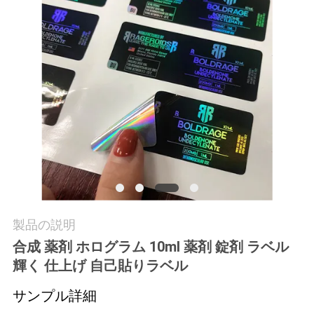
質
管
理
私
達
に
連
絡
製品の説明
合成 薬剤 ホログラム 10ml 薬剤 錠剤 ラベル
し
輝く 仕上げ 自己貼りラベル
な
サンプル詳細
さ