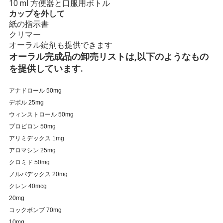
10 ml 方便器と口服用ボトル
カップを外して
紙の指示書
PRIVACY
クリマー
POLICY
オーラル錠剤も提供できます
オーラル完成品の卸売リストは,以下のようなもの
を提供しています.
アナドロール 50mg
デボル 25mg
ウィンストロール 50mg
プロビロン 50mg
アリミデックス 1mg
アロマシン 25mg
クロミド 50mg
ノルバデックス 20mg
クレン 40mcg
20mg
コックボンブ 70mg
10mg