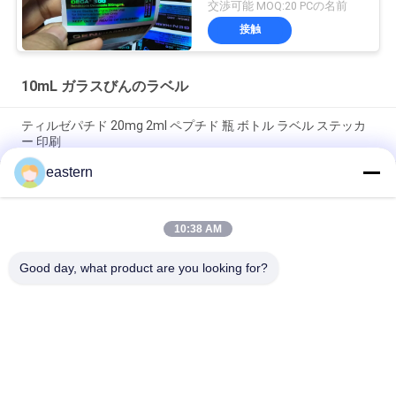
んのラベル
交渉可能 MOQ:20 PCの名前
接触
10mL ガラスびんのラベル
ティルゼパチド 20mg 2ml ペプチド 瓶 ボトル ラベル ステッカ
ー 印刷
eastern
GHRP6 5MG 2 mL ボトルラベル ステッカー印刷 ペプチドパウダ
ーラベル用
10:38 AM
GHRP6 5MG 2 mL ボトルラベル ステッカー印刷 ペプチドパウダ
ーラベル用
Good day, what product are you looking for?
人気カテゴリ
すべて
ガラス ガラスびんの
錠剤のラベル
ラベル