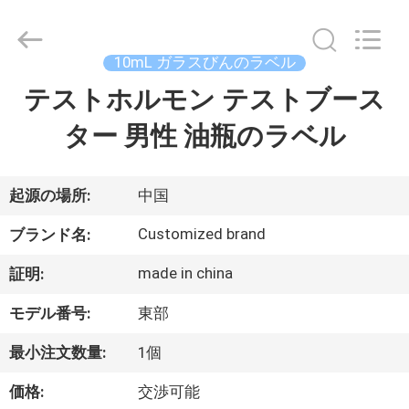
supplier.
Copyright
©
2017
-
10mL ガラスびんのラベル
2026
Hjtc
(Xiamen)
テストホルモン テストブース
家
Industry
Co.,
Ltd.
ター 男性 油瓶のラベル
All
Rights
プ
Reserved.
ロ
起源の場所:
中国
ダ
Customized brand
ブランド名:
ク
made in china
証明:
ト
モデル番号:
東部
最小注文数量:
1個
私
価格:
交渉可能