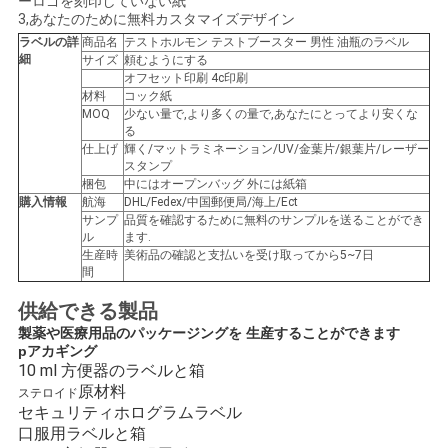
ーロゴを刻印していない紙
3,あなたのために無料カスタマイズデザイン
い
ラベルの詳
商品名
テストホルモン テストブースター 男性 油瓶のラベル
細
サイズ
頼むようにする
オフセット印刷 4c印刷
ニ
材料
コック紙
MOQ
少ない量で,より多くの量で,あなたにとってより安くな
る
ュ
仕上げ
輝く/マットラミネーション/UV/金葉片/銀葉片/レーザー
スタンプ
ー
梱包
中にはオープンバッグ 外には紙箱
購入情報
航海
DHL/Fedex/中国郵便局/海上/Ect
ス
サンプ
品質を確認するために無料のサンプルを送ることができ
ル
ます.
生産時
美術品の確認と支払いを受け取ってから5~7日
間
場
供給できる製品
合
製薬や医療用品のパッケージングを 生産することができます
p
アカギング
10 ml 方便器のラベルと箱
原材料
ステロイド
地
セキュリティホログラムラベル
口服用ラベルと箱
図