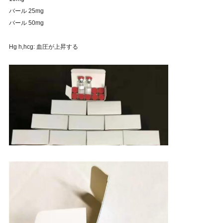
バール 25mg
バール 50mg
Hg h,hcg: 血圧が上昇する