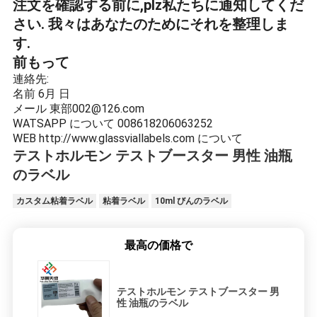
注文を確認する前に,plz私たちに通知してくだ
さい. 我々はあなたのためにそれを整理しま
す.
前もって
連絡先:
名前
6月 日
メール
東部002@126.com
WATSAPP について
008618206063252
WEB
http://www.glassviallabels.com について
テストホルモン テストブースター 男性 油瓶
のラベル
カスタム粘着ラベル
粘着ラベル
10ml びんのラベル
最高の価格で
テストホルモン テストブースター 男
性 油瓶のラベル