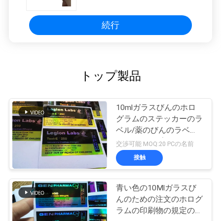
続行
トップ製品
10mlガラスびんのホロ
グラムのステッカーのラ
ベル/薬のびんのラベル
のレーザープリンターに
交渉可能 MOQ:20 PCの名前
よる印刷
接触
青い色の10Mlガラスび
んのための注文のホログ
ラムの印刷物の規定のび