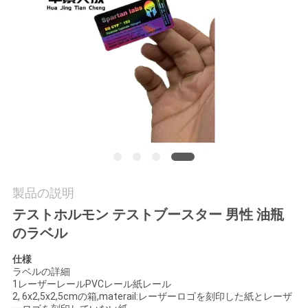
質
管
理
私
達
に
連
製品の説明
テストホルモン テストブースター 男性 油瓶
絡
のラベル
し
仕様
な
ラベルの詳細
1レーザーレールPVCレール紙レール
2, 6x2,5x2,5cmの箱,materail:レーザーロゴを刻印した紙とレーザ
さ