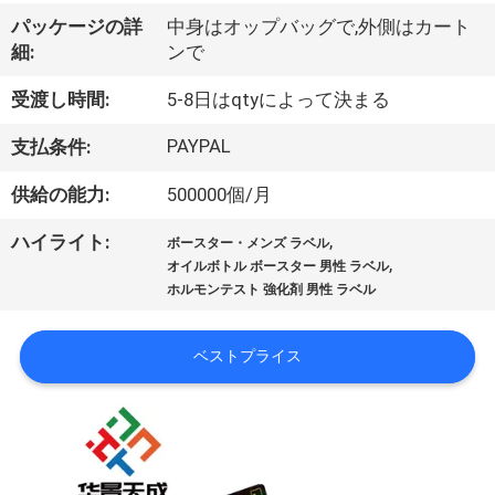
達
パッケージの詳
中身はオップバッグで,外側はカート
に
細:
ンで
つ
受渡し時間:
5-8日はqtyによって決まる
い
PAYPAL
支払条件:
て
供給の能力:
500000個/月
,
ハイライト:
工
ボースター・メンズ ラベル
,
オイルボトル ボースター 男性 ラベル
場
ホルモンテスト 強化剤 男性 ラベル
旅
ベストプライス
行
品