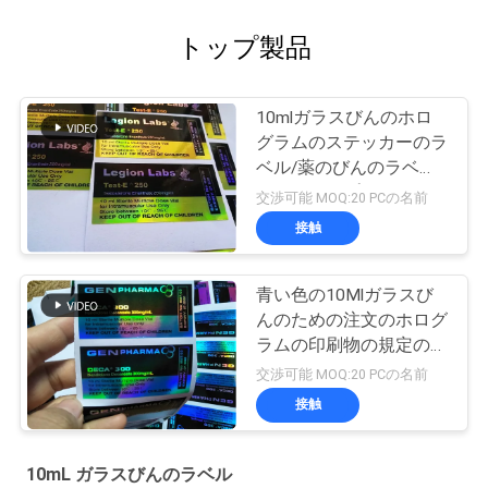
トップ製品
10mlガラスびんのホロ
グラムのステッカーのラ
ベル/薬のびんのラベル
のレーザープリンターに
交渉可能 MOQ:20 PCの名前
よる印刷
接触
青い色の10Mlガラスび
んのための注文のホログ
ラムの印刷物の規定のび
んのラベル
交渉可能 MOQ:20 PCの名前
接触
10mL ガラスびんのラベル