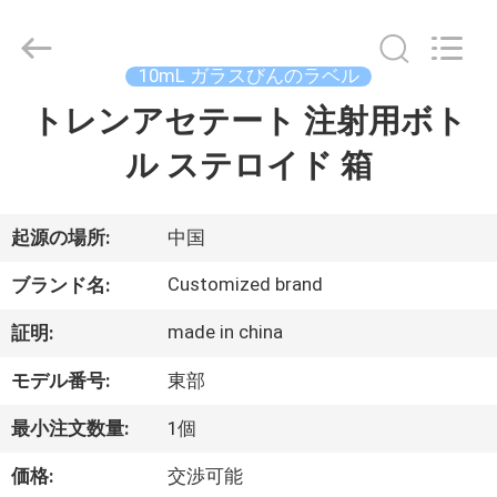
supplier.
Copyright
©
2017
-
10mL ガラスびんのラベル
2026
Hjtc
(Xiamen)
トレンアセテート 注射用ボト
家
Industry
Co.,
Ltd.
ル ステロイド 箱
All
Rights
プ
Reserved.
ロ
起源の場所:
中国
ダ
Customized brand
ブランド名:
ク
made in china
証明:
ト
モデル番号:
東部
最小注文数量:
1個
私
価格:
交渉可能