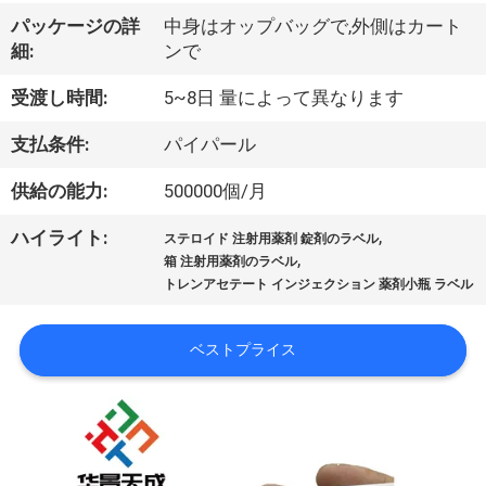
達
パッケージの詳
中身はオップバッグで,外側はカート
に
細:
ンで
つ
受渡し時間:
5~8日 量によって異なります
い
支払条件:
パイパール
て
供給の能力:
500000個/月
,
ハイライト:
工
ステロイド 注射用薬剤 錠剤のラベル
,
箱 注射用薬剤のラベル
場
トレンアセテート インジェクション 薬剤小瓶 ラベル
旅
ベストプライス
行
品