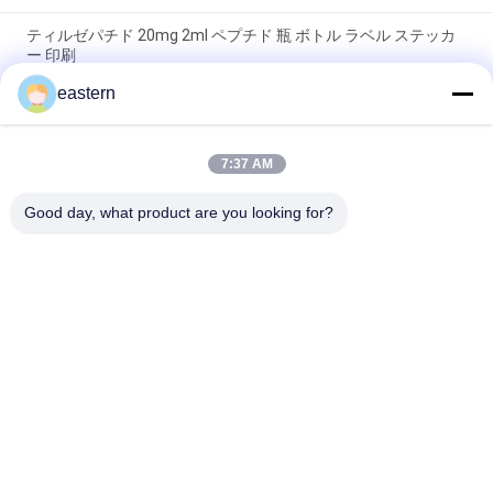
ティルゼパチド 20mg 2ml ペプチド 瓶 ボトル ラベル ステッカ
ー 印刷
eastern
GHRP6 5MG 2 mL ボトルラベル ステッカー印刷 ペプチドパウダ
ーラベル用
7:37 AM
GHRP6 5MG 2 mL ボトルラベル ステッカー印刷 ペプチドパウダ
ーラベル用
Good day, what product are you looking for?
人気カテゴリ
すべて
ガラス ガラスびんの
錠剤のラベル
ラベル
10mL ガラスびんの
注文のガラスびんの
ラベル
ラベル
保証ホログラムのス
10ml ガラスびん箱
テッカー