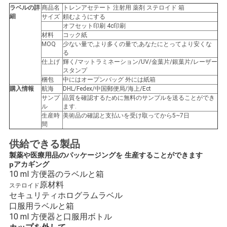
ラベルの詳
商品名
トレンアセテート 注射用 薬剤 ステロイド 箱
い
細
サイズ
頼むようにする
オフセット印刷 4c印刷
材料
コック紙
MOQ
少ない量で,より多くの量で,あなたにとってより安くな
ニ
る
仕上げ
輝く/マットラミネーション/UV/金葉片/銀葉片/レーザー
ュ
スタンプ
梱包
中にはオープンバッグ 外には紙箱
ー
購入情報
航海
DHL/Fedex/中国郵便局/海上/Ect
サンプ
品質を確認するために無料のサンプルを送ることができ
ル
ます.
ス
生産時
美術品の確認と支払いを受け取ってから5~7日
間
供給できる製品
場
製薬や医療用品のパッケージングを 生産することができます
p
アカギング
合
10 ml 方便器のラベルと箱
原材料
ステロイド
セキュリティホログラムラベル
地
口服用ラベルと箱
10 ml 方便器と口服用ボトル
図