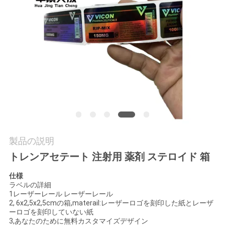
質
管
理
私
達
に
連
製品の説明
トレンアセテート 注射用 薬剤 ステロイド 箱
絡
仕様
し
ラベルの詳細
1レーザーレール レーザーレール
な
2, 6x2,5x2,5cmの箱,materail:レーザーロゴを刻印した紙とレーザ
ーロゴを刻印していない紙
さ
3,あなたのために無料カスタマイズデザイン