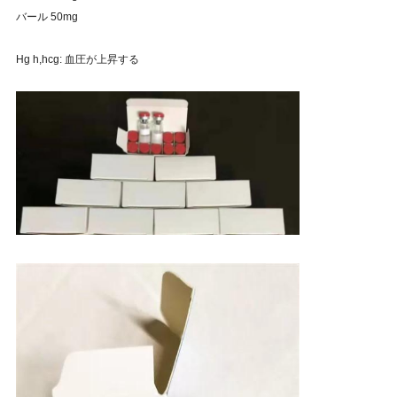
バール 50mg
Hg h,hcg: 血圧が上昇する