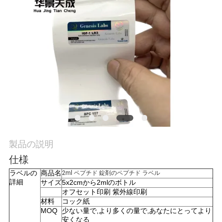
質
管
理
私
達
に
連
製品の説明
絡
仕様
ラベルの
商品名
2ml ペプチド 錠剤のペプチド ラベル
し
詳細
サイズ
5x2cmから2mlのボトル
オフセット印刷 紫外線印刷
な
材料
コック紙
MOQ
少ない量で,より多くの量で,あなたにとってより
さ
安くなる