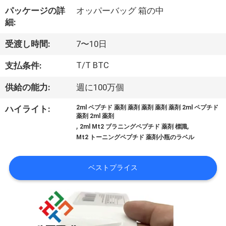
達
パッケージの詳
オッパーバッグ 箱の中
に
細:
つ
受渡し時間:
7〜10日
い
T/T BTC
支払条件:
て
供給の能力:
週に100万個
ハイライト:
2ml ペプチド 薬剤 薬剤 薬剤 薬剤 薬剤 2ml ペプチド
工
薬剤 2ml 薬剤
,
,
2ml Mt2 ブラニングペプチド 薬剤 標識
場
Mt2 トーニングペプチド 薬剤小瓶のラベル
旅
ベストプライス
行
品