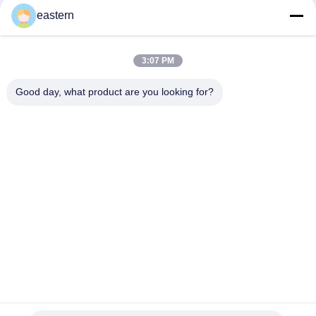
シアリス タダラフィル 100mg 経口用ラベル
eastern
SS-31 強い粘着剤 ペンチド 錠剤 錠剤
3:07 PM
光沢のあるBiomexの実験室のアーカイブ同化カスタマイズされ
たラベルおよび箱
Good day, what product are you looking for?
人気カテゴリ
すべて
ガラス ガラスびんの
錠剤のラベル
ラベル
10mL ガラスびんの
注文のガラスびんの
ラベル
ラベル
保証ホログラムのス
10ml ガラスびん箱
テッカー
薬剤包装箱
薬のびんのラベル