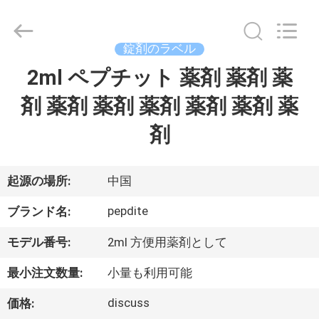
supplier.
Copyright
©
2017
-
錠剤のラベル
2026
Hjtc
(Xiamen)
2ml ペプチット 薬剤 薬剤 薬
家
Industry
Co.,
Ltd.
剤 薬剤 薬剤 薬剤 薬剤 薬剤 薬
All
Rights
プ
Reserved.
剤
ロ
ダ
起源の場所:
中国
ク
pepdite
ブランド名:
ト
モデル番号:
2ml 方便用薬剤として
最小注文数量:
小量も利用可能
私
discuss
価格: