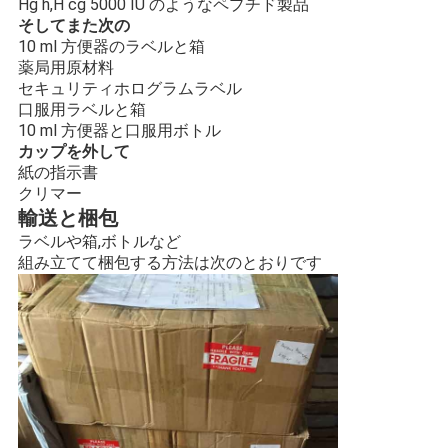
Hg h,H cg 5000 IU のようなペプチド製品
そしてまた次の
10 ml 方便器のラベルと箱
薬局用原材料
セキュリティホログラムラベル
口服用ラベルと箱
10 ml 方便器と口服用ボトル
カップを外して
紙の指示書
クリマー
輸送と梱包
ラベルや箱,ボトルなど
組み立てて梱包する方法は次のとおりです