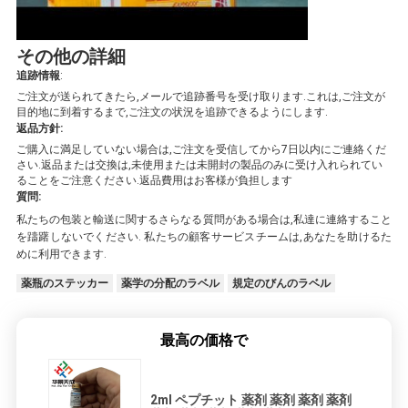
その他の詳細
追跡情報
:
ご注文が送られてきたら,メールで追跡番号を受け取ります.これは,ご注文が
目的地に到着するまで,ご注文の状況を追跡できるようにします.
返品方針:
ご購入に満足していない場合は,ご注文を受信してから7日以内にご連絡くだ
さい.返品または交換は,未使用または未開封の製品のみに受け入れられてい
ることをご注意ください.返品費用はお客様が負担します
質問:
私たちの包装と輸送に関するさらなる質問がある場合は,私達に連絡すること
を躊躇しないでください. 私たちの顧客サービスチームは,あなたを助けるた
めに利用できます.
薬瓶のステッカー
薬学の分配のラベル
規定のびんのラベル
最高の価格で
2ml ペプチット 薬剤 薬剤 薬剤 薬剤