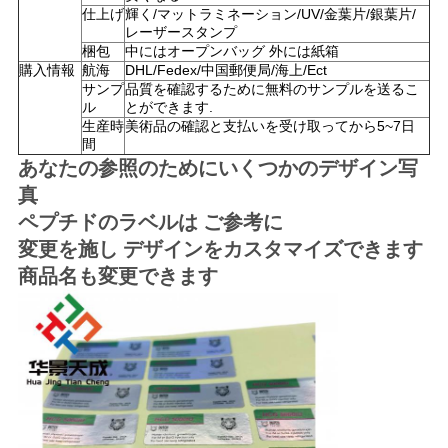
仕上げ
輝く/マットラミネーション/UV/金葉片/銀葉片/
い
レーザースタンプ
梱包
中にはオープンバッグ 外には紙箱
購入情報
航海
DHL/Fedex/中国郵便局/海上/Ect
サンプ
品質を確認するために無料のサンプルを送るこ
ニ
ル
とができます.
生産時
美術品の確認と支払いを受け取ってから5~7日
ュ
間
あなたの参照のためにいくつかのデザイン写
ー
真
ス
ペプチドのラベルは ご参考に
変更を施し デザインをカスタマイズできます
商品名も変更できます
場
合
地
図