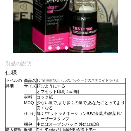
質
管
理
私
達
製品の説明
に
仕様
連
ラベルの
商品名
10ml 注射型ボトルのパッケージのステロイドラベル
詳細
サイズ
頼むようにする
絡
オフセット印刷 4c印刷
材料
コック紙
MOQ
少ない量で,より多くの量で,あなたにとってより
し
安くなる
仕上げ
輝く/マットラミネーション/UV/金葉片/銀葉片/
な
レーザースタンプ
梱包
中にはオープンバッグ 外には紙箱
さ
購入情報
航海
DHL/Fedex/中国郵便局/海上/Ect