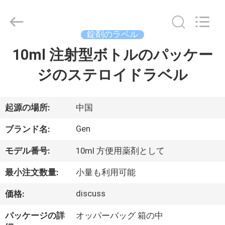
supplier.
Copyright
©
2017
-
錠剤のラベル
2026
Hjtc
(Xiamen)
10ml 注射型ボトルのパッケー
家
Industry
Co.,
Ltd.
ジのステロイドラベル
All
Rights
プ
Reserved.
ロ
起源の場所:
中国
ダ
Gen
ブランド名:
ク
モデル番号:
10ml 方便用薬剤として
ト
最小注文数量:
小量も利用可能
discuss
価格:
私
パッケージの詳
オッパーバッグ 箱の中