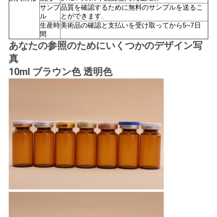
サンプ
品質を確認するために無料のサンプルを送るこ
い
ル
とができます.
生産時
美術品の確認と支払いを受け取ってから5~7日
間
あなたの参照のためにいくつかのデザイン写
ニ
真
ュ
10ml ブラウン色 透明色
ー
ス
場
合
地
図