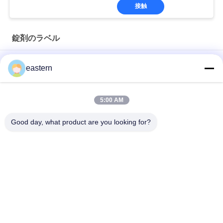
接触
錠剤のラベル
シアリス タダラフィル 100mg 経口用ラベル
eastern
SS-31 強い粘着剤 ペンチド 錠剤 錠剤
5:00 AM
光沢のあるBiomexの実験室のアーカイブ同化カスタマイズされ
たラベルおよび箱
Good day, what product are you looking for?
人気カテゴリ
すべて
ガラス ガラスびんの
錠剤のラベル
ラベル
10mL ガラスびんの
注文のガラスびんの
ラベル
ラベル