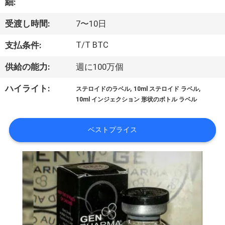
達
細:
に
受渡し時間:
7〜10日
つ
T/T BTC
支払条件:
い
供給の能力:
週に100万個
て
,
,
ハイライト:
ステロイドのラベル
10ml ステロイド ラベル
10ml インジェクション 形状のボトル ラベル
工
ベストプライス
場
旅
行
品