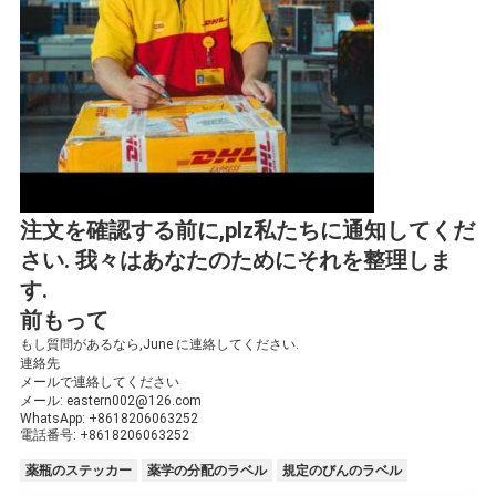
注文を確認する前に,plz私たちに通知してくだ
さい. 我々はあなたのためにそれを整理しま
す.
前もって
もし質問があるなら,June に連絡してください.
連絡先
メールで連絡してください
メール: eastern002@126.com
WhatsApp: +8618206063252
電話番号: +8618206063252
薬瓶のステッカー
薬学の分配のラベル
規定のびんのラベル