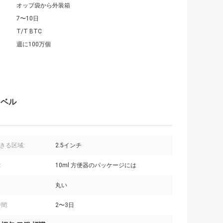
オップ袋から外装箱
7〜10日
T/T BTC
週に100万個
ラベル
きる区域:
2.5インチ
:
10ml 方便器のパッケージには
丸い
間:
2〜3日