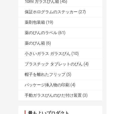
10ml ガラスびん箱
(45)
保証ホログラムのステッカー
(27)
薬剤包装箱
(19)
薬のびんのラベル
(61)
薬のびん箱
(6)
小さいガラス ガラスびん
(10)
プラスチック タブレットのびん
(4)
帽子を離れたフリップ
(5)
パッケージ挿入物の印刷
(4)
手動ガラスびんのひだ付け装置
(3)
最もよいプロダクト