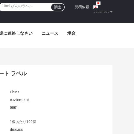
見積依頼
調査
|
Japanese
達に連絡しなさい
ニュース
場合
ベート ラベル
China
cuztomized
0001
1個あたり100個
discuss