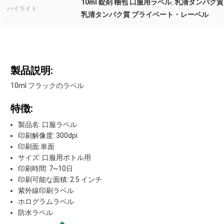
10ml 錠剤 梱包 口服用ラベル
乳清タンパク質 
,
ハイライト:
乳清タンパク質 プライベート・レーベル
製品説明:
10ml フラックのラベル
特徴:
製品名: 口服ラベル
印刷解像度: 300dpi
印刷面:単面
サイズ: 口服用ボトル用
印刷時間: 7~10日
印刷可能な面積: 2.5 インチ
紫外線印刷ラベル
ホログラムラベル
防水ラベル