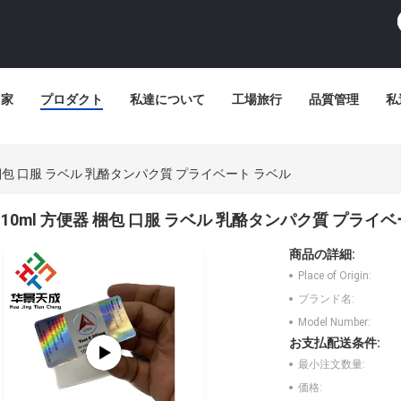
家
プロダクト
私達について
工場旅行
品質管理
私
 梱包 口服 ラベル 乳酪タンパク質 プライベート ラベル
10ml 方便器 梱包 口服 ラベル 乳酪タンパク質 プライ
商品の詳細:
Place of Origin:
ブランド名:
Model Number:
お支払配送条件:
最小注文数量:
価格: