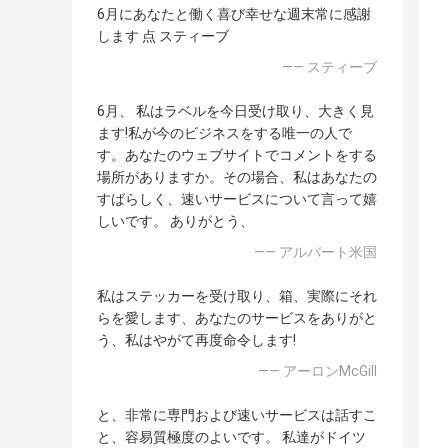
6月にあなたと働く喜び幸せな週末常に感謝
します 点 スティーブ
—— スティーブ
6月、 私はラベルを今日受け取り、大きく見
ます!私が今のビジネスをする唯一の人で
す。あなたのウェブサイトでコメントをする
場所がありますか。その場合、私はあなたの
すばらしく、速いサービスについて言って嬉
しいです。 ありがとう、
—— アルバート米国
私はステッカーを受け取り、箱、実際にそれ
らを愛します、あなたのサービスをありがと
う、私はやがて再度命令します!
—— アーロンMcGill
と、非常に専門および速いサービスは話すこ
と、容易質極度のよいです。 私達がドイツ