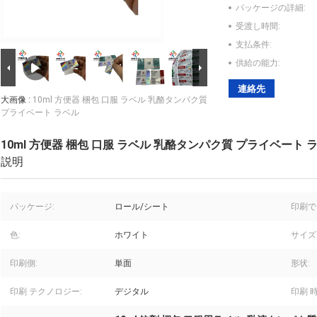
パッケージの詳細:
受渡し時間:
支払条件:
供給の能力:
連絡先
大画像 :
10ml 方便器 梱包 口服 ラベル 乳酪タンパク質
プライベート ラベル
10ml 方便器 梱包 口服 ラベル 乳酪タンパク質 プライベート 
説明
パッケージ:
ロール/シート
印刷で
色:
ホワイト
サイズ
印刷側:
単面
形状:
印刷 テクノロジー:
デジタル
印刷 時