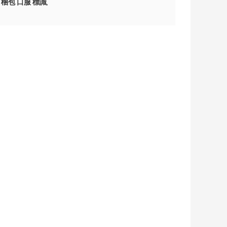
梱包 口服 標識
,