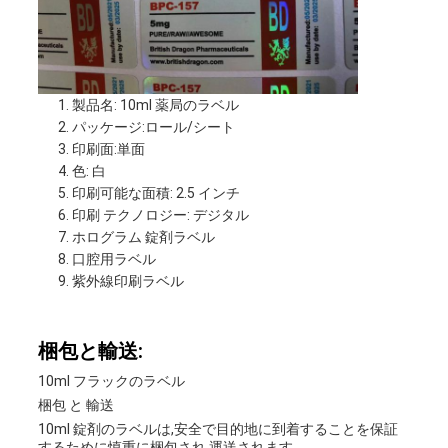
製品名: 10ml 薬局のラベル
パッケージ:ロール/シート
印刷面:単面
色: 白
印刷可能な面積: 2.5 インチ
印刷 テクノロジー: デジタル
ホログラム 錠剤ラベル
口腔用ラベル
紫外線印刷ラベル
梱包と輸送:
10ml フラックのラベル
梱包 と 輸送
10ml 錠剤のラベルは,安全で目的地に到着することを保証
するために慎重に梱包され,運送されます.