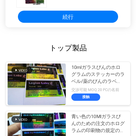
剤 薬剤 薬剤 薬剤 薬剤 薬剤 薬剤 薬
剤 薬剤 薬剤 薬剤 薬剤 薬剤 薬剤 薬
剤 薬剤 薬剤 薬剤 薬剤 薬剤 薬剤 薬
剤 薬剤 薬剤 薬剤 薬剤 薬剤 薬剤 薬
続行
剤 薬剤 薬剤 薬剤 薬剤 薬剤 薬剤 薬
剤
トップ製品
10mlガラスびんのホロ
グラムのステッカーのラ
ベル/薬のびんのラベル
のレーザープリンターに
交渉可能 MOQ:20 PCの名前
よる印刷
接触
青い色の10Mlガラスび
んのための注文のホログ
ラムの印刷物の規定のび