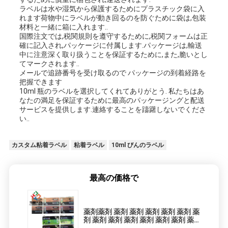
ラベルは水や湿気から保護するためにプラスチック袋に入
れます荷物中にラベルが動き回るのを防ぐために袋は,包装
材料と一緒に箱に入れます..
国際注文では,税関規則を遵守するために,税関フォームは正
確に記入され,パッケージに付属します.パッケージは,輸送
中に注意深く取り扱うことを保証するために,また,脆いとし
てマークされます..
メールで追跡番号を受け取るので パッケージの到着経路を
把握できます
10ml 瓶のラベルを選択してくれてありがとう. 私たちはあ
なたの満足を保証するために最高のパッケージングと配送
サービスを提供します.連絡することを躊躇しないでくださ
い..
カスタム粘着ラベル
粘着ラベル
10ml びんのラベル
最高の価格で
薬剤薬剤 薬剤 薬剤 薬剤 薬剤 薬剤 薬
剤 薬剤 薬剤 薬剤 薬剤 薬剤 薬剤 薬