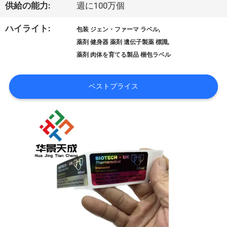
供給の能力:
週に100万個
品
ハイライト:
,
質
包装 ジェン・ファーマ ラベル
,
薬剤 健身器 薬剤 遺伝子製薬 標識
管
薬剤 肉体を育てる製品 梱包ラベル
理
ベストプライス
私
達
に
連
絡
し