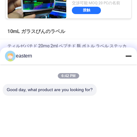
んのラベル
交渉可能 MOQ:20 PCの名前
接触
10mL ガラスびんのラベル
ティルゼパチド 20mg 2ml ペプチド 瓶 ボトル ラベル ステッカ
ー 印刷
eastern
GHRP6 5MG 2 mL ボトルラベル ステッカー印刷 ペプチドパウダ
ーラベル用
6:42 PM
GHRP6 5MG 2 mL ボトルラベル ステッカー印刷 ペプチドパウダ
Good day, what product are you looking for?
ーラベル用
人気カテゴリ
すべて
ガラス ガラスびんの
錠剤のラベル