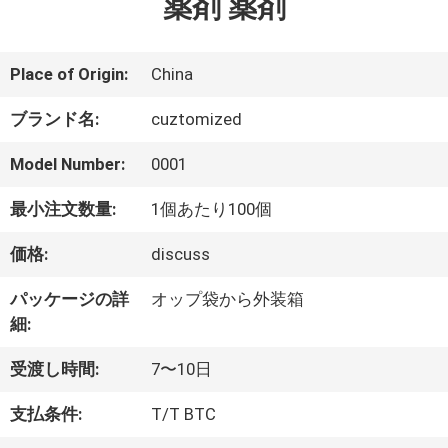
薬剤 薬剤
達
に
Place of Origin:
China
つ
ブランド名:
cuztomized
い
Model Number:
0001
て
最小注文数量:
1個あたり100個
価格:
discuss
工
パッケージの詳
オップ袋から外装箱
場
細:
旅
受渡し時間:
7〜10日
行
支払条件:
T/T BTC