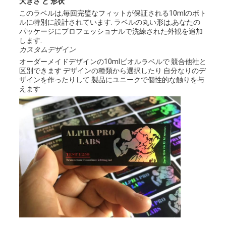
大きさ と 形状
このラベルは,毎回完璧なフィットが保証される10mlのボト
ルに特別に設計されています. ラベルの丸い形は,あなたの
地
パッケージにプロフェッショナルで洗練された外観を追加
します.
図
カスタムデザイン
オーダーメイドデザインの10mlビオルラベルで 競合他社と
区別できます デザインの種類から選択したり 自分なりのデ
ザインを作ったりして 製品にユニークで個性的な触りを与
PRIVACY
えます
POLICY