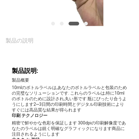
な
さ
い
製品の説明
ニ
製品説明:
ュ
製品概要
ー
10mlのボトルラベルは,あなたのボトルラベルと包装のため
の完璧なソリューションです. これらのラベルは,特に10ml
ス
のボトルのために設計され,丸い形です.瓶にぴったり合うよ
うにします2~3日間の印刷時間とデジタル印刷技術により
すぐには高品質な結果が得られます
印刷 テクノロジー
場
精密で鮮やかな色彩を保証します 300dpiの印刷解像度であ
なたのラベルは鋭く明確なグラフィックになります商品に
合
注目されるようにします