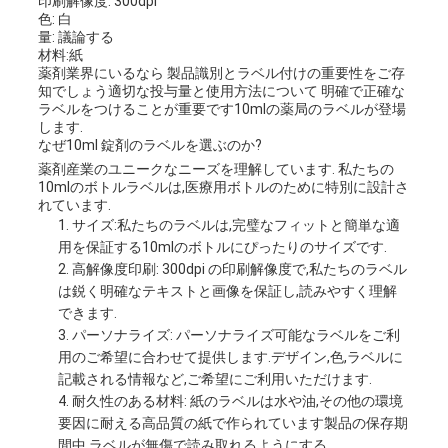
印刷解像度: 300dpi
色: 白
量: 議論する
材料:紙
薬剤業界にいるなら 製品識別とラベル付けの重要性をご存
知でしょう適切な投与量と使用方法について 明確で正確な
ラベルをつけることが重要です10mlの薬局のラベルが登場
します.
なぜ10ml 錠剤のラベルを選ぶのか?
薬剤産業のユニークなニーズを理解しています. 私たちの
10mlのボトルラベルは,医療用ボトルのために特別に設計さ
れています.
サイズ:私たちのラベルは,完璧なフィットと簡単な適
用を保証する10mlのボトルにぴったりのサイズです.
高解像度印刷: 300dpi の印刷解像度で,私たちのラベル
は鋭く明確なテキストと画像を保証し,読みやすく理解
できます.
パーソナライズ: パーソナライズ可能なラベルをご利
用のご希望に合わせて提供します.デザイン,色,ラベルに
記載される情報など,ご希望にご利用いただけます.
耐久性のある材料: 紙のラベルは水や油,その他の環境
要因に耐える高品質の紙で作られています製品の保存期
間中,ラベルが無傷で読み取れるようにする.