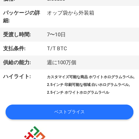
達
パッケージの詳
オップ袋から外装箱
に
細:
つ
受渡し時間:
7〜10日
い
支払条件:
T/T BTC
て
供給の能力:
週に100万個
ハイライト:
,
カスタマイズ可能な商品 ホワイトホログラムラベル
工
,
2.5インチ 印刷可能な領域 白いホログラムラベル
2.5インチ ホワイトホログラムラベル
場
旅
ベストプライス
行