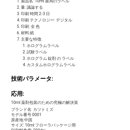
製品名: 10ml 薬局のラベル
量: 議論する
印刷 時間:2-3 日
印刷 テクノロジー: デジタル
印刷: 全 色
材料:紙
主要な特徴:
ホログラムラベル
試験ラベル
ホログラム 錠剤 の ラベル
カスタムホログラムラベル
技術パラメータ:
応用:
10ml 薬剤包装のための究極の解決策
ブランド名: カツトミズ
モデル番号:0001
原産地:中国
サイズ: 10ml フローラパッケージ用