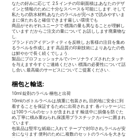
なたの好みに応じて. 2.5 インチの印刷面積は,あなたのデザ
インと情報のために十分なスペースを可能にします. そして
私たちの防水材料,あなたのラベルが完ぺきで読みやすいま
まに保たれると確信できます厳しい環境でも
商品がそれぞれユニークで 標識の量も異なることが理解し
ています だからご注文の量について お話しします廃棄物な
し.
ブランドのアイデンティティを反映し お客様の注目を集め
るラベルを作成します 高品質の印刷技術によりあなたの色
は鮮やかで長く続くでしょう.
製品にプロフェッショナルでパーソナライズされたタッチ
を与えます今すぐご連絡ください. 標識の必要性について話
し合い, 最高級のサービスについてご提案ください..
梱包と輸送:
10ml 錠剤のラベル 梱包と出荷
10mlのボトルラベルは,慎重に包装され, 目的地に安全に到
着することを保証するために出荷されます. 各パッケージに
は100ラベルのセットが含まれます.輸送中に損傷を防ぐた
め,丁寧に積み重ねられ,保護用プラスチックカバーに囲まれ
ています..
包装品は堅牢な紙箱に入れて テープで封印され,ラベルが安
全になります.便利のために,複数のセットのラベルを大きな