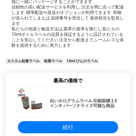
箱に一緒にパッケージすることができます..
信頼性の高い配送サービスを利用し, 注文を間に合って配達
します. 標準配送や急送のオプションが利用できます. 荷物
が送られてしまえば,追跡番号を受信して 進捗状況を監視し
ます.
私たちの包装と輸送方法は,業界の基準を満たし,私たちの
10mlボトルラベルの品質を保証するように設計されている
ことを安心してください.注文から配達まで,シームレスな体
験を提供するために努力します.
カスタム粘着ラベル
粘着ラベル
10ml びんのラベル
最高の価格で
白いホログラムラベル 印刷面積 2.5
インチ パーソナライズ可能な商品
続行