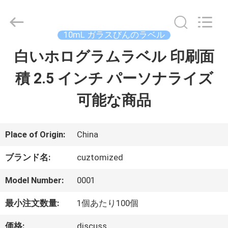
supplier.
Copyright
©
2017
10mL ガラスびんのラベル
-
2026
白いホログラムラベル 印刷面
家
Hjtc
(Xiamen)
Industry
積 2.5 インチ パーソナライズ
Co.,
Ltd.
プ
All
可能な商品
Rights
Reserved.
ロ
ダ
Place of Origin:
China
ク
ブランド名:
cuztomized
ト
Model Number:
0001
最小注文数量:
1個あたり100個
私
価格:
discuss