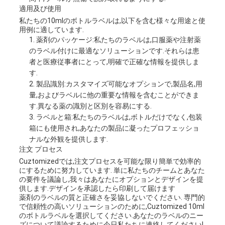
適用及び使用
私たちの10mlのボトルラベルは,以下を含む様々な用途と使
用例に適しています.
薬剤のパッケージ:私たちのラベルは,口服薬や注射薬
のラベル付けに最適なソリューションです.それらは患
者と医療従事者にとって,明確で正確な情報を提供しま
す.
製品識別:カスタマイズ可能なオプションで,製品名,用
量,およびラベルに他の重要な情報を含むことができま
す.異なる薬の識別と区別を容易にする.
ラベルと箱:私たちのラベルは,ボトルだけでなく,包装
箱にも使用され,あなたの製品に凝ったプロフェッショ
ナルな外観を提供します.
注文 プロセス
Cuztomizedでは,注文プロセスを可能な限り簡単で効率的
にするために努力しています. 単に私たちのチームとあなた
の要件を議論し,我々はあなたにオプションとデザインを提
供します.デザインを承認したら印刷して届けます
薬剤のラベルの質と正確さを妥協しないでください. 専門的
で信頼性の高いソリューションのために,Cuztomized 10ml
のボトルラベルを選択してください.あなたのラベルのニー
ズについて議論するために今日私たちに連絡してください!