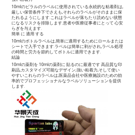
10mlのビラルのラベルに使用されている永続的な粘着剤は,
厳しい保管条件下でさえも,それらのラベルがそのままに保
地
たれるようにします.これはラベルが落ちたり読めない状態
になるリスクを排除します.患者や医療従事者にとって 心安
らぎを与えます.
図
簡単 に 適用 する
10mlのボトルラベルは,簡単に適用するためにロールまたは
シートで入手できます.ラベルは簡単に剥がされ,ラベル処理
PRIVACY
の時間と労力を節約してボトルに適用できます.
結論
POLICY
10mlの薬剤を 10mlの薬剤に 貼るのに最適です 高品質な印
刷品,カスタマイズ可能なデザイン,強い粘着力,そして使い
やすいこれらのラベルは,医薬品会社や医療施設のための効
率的でプロフェッショナルなラベルソリューションを提供
します.