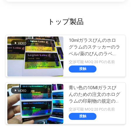
トップ製品
10mlガラスびんのホロ
グラムのステッカーのラ
ベル/薬のびんのラベル
のレーザープリンターに
交渉可能 MOQ:20 PCの名前
よる印刷
接触
青い色の10Mlガラスび
んのための注文のホログ
ラムの印刷物の規定のび
んのラベル
交渉可能 MOQ:20 PCの名前
接触