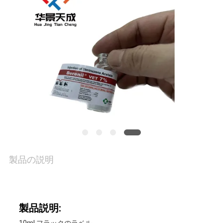
品
質
管
理
私
達
に
製品の説明
連
絡
製品説明:
し