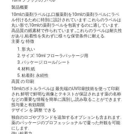
10ml フラックのラベル
製品概要
な
10mlの薬剤ラベルは,口服薬剤を10mlの薬剤ラベルにラベ
ル付けるために特別に設計されています.これらのラベルは
さ
丸い形で,10mlの薬剤ラベルを包装するのに適しています.
高品質の紙素材で作られています.,これらのラベルは耐久性
い
があり,粘着性を失わずに様々な保管条件に耐える.
主要 な 特徴
形:丸い
ニ
サイズ: 10ml フローラパッケージ用
パッケージ:ロール/シート
ュ
材料:紙
粘着剤: 永続性
ー
高質 の 印刷
10mlのボトルラベルは 最先端のUV印刷技術を使って印刷
ス
され 鮮明で鮮明な画像とテキストが保証されます薬の名称
などの重要な情報を簡単に識別し,読み取ることができます.
投与量と有効期限
デザイン を 調整 できる
場
独自のロゴやブランドを追加するオプションも含まれます.
薬のパッケージのプロフェッショナルで凝った外観を可能
にします.
合
強い粘着力