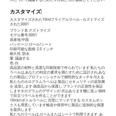
カスタマイズ:
カスタマイズされた10mlフライアルラベル - カズトマイズ
された0001
ブランド名:クズトマイズ
モデル番号:0001
原産地:中国
パッケージ:ロール/シート
印刷可能な面積: 2.5 インチ
耐久性: 防水
量: 議論する
色: 白
高品質の材料と高度な印刷技術で作られています.私たちの
ラベルは,あなたの特定の要求を満たすために設計され,あな
たの製品にプロフェッショナルで個性的なタッチを与える.
私たちのホログラムラベルは 製品にセキュリティの追加層
を 追加します 偽造品から保護し ブランドの正規性を保証
しますホログラムのデザインが 沢山あります棚に並ぶ 独特
で目立つラベルを作ることができます
10mlのボトルラベルに 完璧にマッチできる カスタムボッ
クスも用意しています輸送や保管中に製品に追加的な保護
を提供します.
私たちのラベルは,ロールまたはシートで利用できます. あ