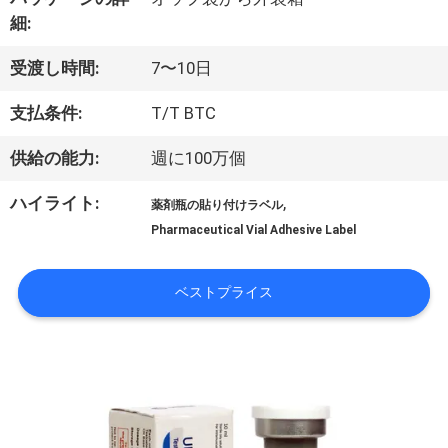
達
細:
に
受渡し時間:
7〜10日
つ
支払条件:
T/T BTC
い
供給の能力:
週に100万個
て
ハイライト:
,
薬剤瓶の貼り付けラベル
Pharmaceutical Vial Adhesive Label
工
ベストプライス
場
旅
行