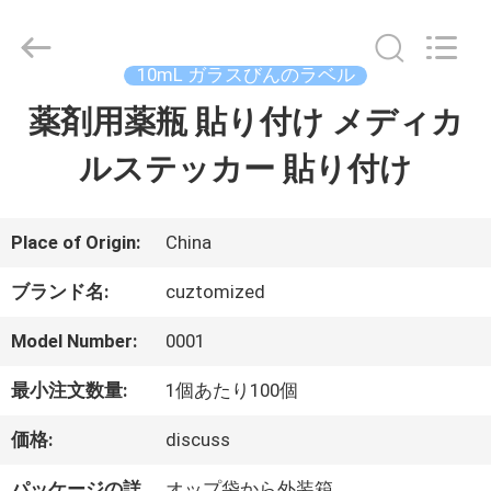
supplier.
Copyright
©
2017
10mL ガラスびんのラベル
-
2026
薬剤用薬瓶 貼り付け メディカ
家
Hjtc
(Xiamen)
Industry
ルステッカー 貼り付け
Co.,
Ltd.
プ
All
Rights
Reserved.
ロ
Place of Origin:
China
ダ
ブランド名:
cuztomized
ク
Model Number:
0001
ト
最小注文数量:
1個あたり100個
価格:
discuss
私
パッケージの詳
オップ袋から外装箱