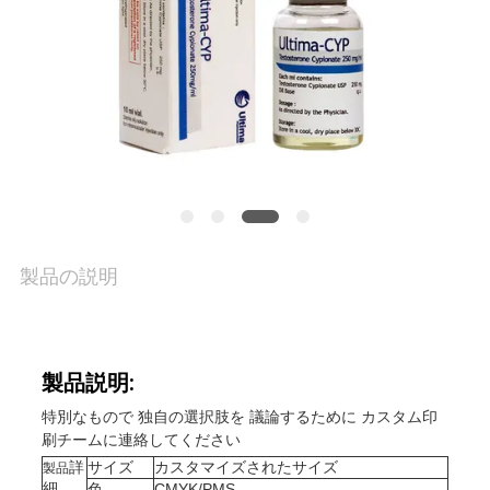
品
質
管
理
私
製品の説明
達
に
連
製品説明:
特別なもので 独自の選択肢を 議論するために カスタム印
絡
刷チームに連絡してください
詳
サイズ
カスタマイズされたサイズ
製品
し
細
色
CMYK/PMS