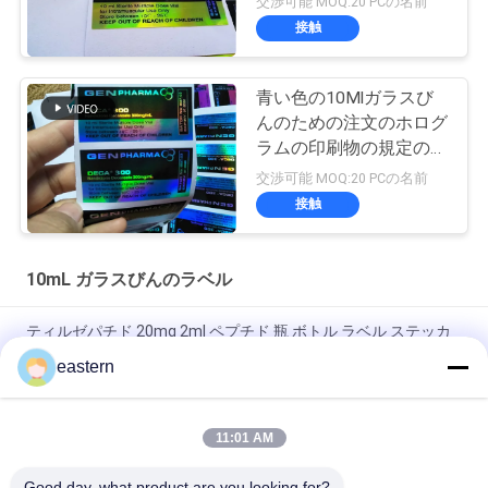
交渉可能 MOQ:20 PCの名前
よる印刷
接触
青い色の10Mlガラスび
んのための注文のホログ
ラムの印刷物の規定のび
んのラベル
交渉可能 MOQ:20 PCの名前
接触
10mL ガラスびんのラベル
ティルゼパチド 20mg 2ml ペプチド 瓶 ボトル ラベル ステッカ
ー 印刷
eastern
GHRP6 5MG 2 mL ボトルラベル ステッカー印刷 ペプチドパウダ
ーラベル用
11:01 AM
GHRP6 5MG 2 mL ボトルラベル ステッカー印刷 ペプチドパウダ
Good day, what product are you looking for?