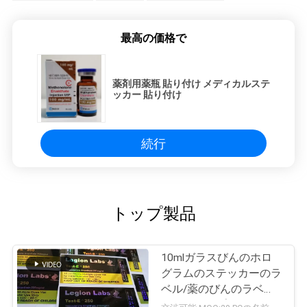
最高の価格で
薬剤用薬瓶 貼り付け メディカルステ
ッカー 貼り付け
続行
トップ製品
10mlガラスびんのホロ
グラムのステッカーのラ
ベル/薬のびんのラベル
のレーザープリンターに