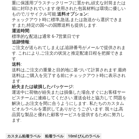
重に保護用プラスチックリーフに置かれ,頑丈な封筒または
箱に封印されています.使用された包装材料は環境に優しい
もので,リサイクル可能.
送料オプション:
チェックアウト時に標準,急送,または急送から選択できま
す.また,特定の国への国際送料も提供します.
運送時間:
標準的な配送は通常 6-7営業日です
追跡情報:
ご注文が送られてしまえば,追跡番号がメールで提供されま
す. これにより,ご注文の状況と推定配達日程を把握できま
す.
送料:
送料は,ご注文の重量と目的地に基づいて計算されます.最終
送料は,ご購入を完了する前にチェックアウト時に表示され
ます.
紛失または破損したパッケージ:
運送中に荷物が紛失または損傷した場合,すぐにお客様サー
ビスチームに連絡してください.運送会社と協力して 問題を
解決し,お注文を間に合うようにします.. 私たちのカスタム
ビオルラベルを選択してありがとうございます. 我々は,高
品質な製品と優れた顧客サービスを提供するために努力し
ます.
カスタム粘着ラベル
粘着ラベル
10ml びんのラベル