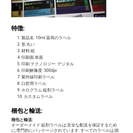
特徴:
製品名: 10ml 薬局のラベル
形:丸い
材料:紙
印刷面:単面
印刷 テクノロジー: デジタル
印刷解像度: 300dpi
紫外線印刷ラベル
口腔用ラベル
ホログラム 錠剤ラベル
カスタムラベル
梱包と輸送:
梱包と輸送:
オーダーメイド 錠剤ラベルは,安全な配送を保証するため
に,専門的にパッケージされています. すべてのラベルは,慎