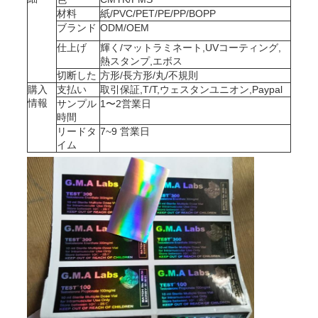
材料
紙/PVC/PET/PE/PP/BOPP
な
ブランド
ODM/OEM
仕上げ
輝く/マットラミネート,UVコーティング,
さ
熱スタンプ,エボス
切断した
方形/長方形/丸/不規則
い
購入
支払い
取引保証,T/T,ウェスタンユニオン,Paypal
情報
サンプル
1〜2営業日
時間
ニ
リードタ
7~9 営業日
イム
ュ
ー
ス
場
合