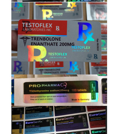
地
図
PRIVACY
POLICY