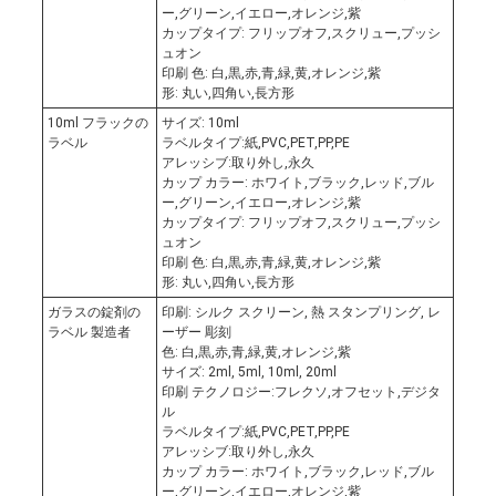
ー,グリーン,イエロー,オレンジ,紫
カップタイプ: フリップオフ,スクリュー,プッシ
ュオン
印刷 色: 白,黒,赤,青,緑,黄,オレンジ,紫
形: 丸い,四角い,長方形
10ml フラックの
サイズ: 10ml
ラベル
ラベルタイプ:紙,PVC,PET,PP,PE
アレッシブ:取り外し,永久
カップ カラー: ホワイト,ブラック,レッド,ブル
ー,グリーン,イエロー,オレンジ,紫
カップタイプ: フリップオフ,スクリュー,プッシ
ュオン
印刷 色: 白,黒,赤,青,緑,黄,オレンジ,紫
形: 丸い,四角い,長方形
ガラスの錠剤の
印刷: シルク スクリーン, 熱 スタンプリング, レ
ラベル 製造者
ーザー 彫刻
色: 白,黒,赤,青,緑,黄,オレンジ,紫
サイズ: 2ml, 5ml, 10ml, 20ml
印刷 テクノロジー:フレクソ,オフセット,デジタ
ル
ラベルタイプ:紙,PVC,PET,PP,PE
アレッシブ:取り外し,永久
カップ カラー: ホワイト,ブラック,レッド,ブル
ー,グリーン,イエロー,オレンジ,紫