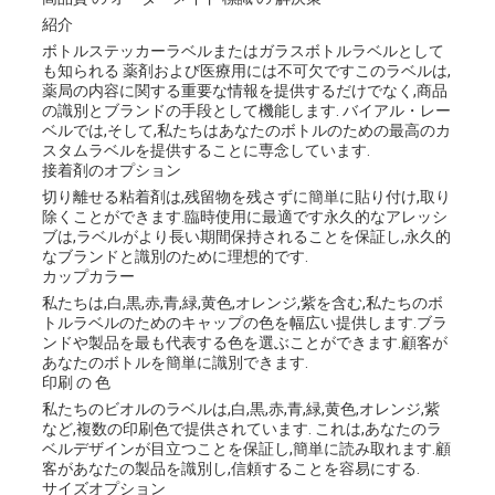
紹介
な
ボトルステッカーラベルまたはガラスボトルラベルとして
も知られる 薬剤および医療用には不可欠ですこのラベルは,
さ
薬局の内容に関する重要な情報を提供するだけでなく,商品
の識別とブランドの手段として機能します. バイアル・レー
い
ベルでは,そして,私たちはあなたのボトルのための最高のカ
スタムラベルを提供することに専念しています.
接着剤のオプション
切り離せる粘着剤は,残留物を残さずに簡単に貼り付け,取り
ニ
除くことができます.臨時使用に最適です永久的なアレッシ
ブは,ラベルがより長い期間保持されることを保証し,永久的
ュ
なブランドと識別のために理想的です.
カップカラー
ー
私たちは,白,黒,赤,青,緑,黄色,オレンジ,紫を含む,私たちのボ
トルラベルのためのキャップの色を幅広い提供します.ブラ
ンドや製品を最も代表する色を選ぶことができます.顧客が
ス
あなたのボトルを簡単に識別できます.
印刷 の 色
私たちのビオルのラベルは,白,黒,赤,青,緑,黄色,オレンジ,紫
場
など,複数の印刷色で提供されています. これは,あなたのラ
ベルデザインが目立つことを保証し,簡単に読み取れます.顧
客があなたの製品を識別し,信頼することを容易にする.
合
サイズオプション