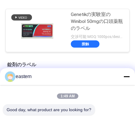
Genetikの実験室の
Winibol 50mgの口頭薬瓶
のラベル
交渉可能 MOQ:1000pcs/design
接触
錠剤のラベル
eastern
シアリス タダラフィル 100mg 経口用ラベル
SS-31 強い粘着剤 ペンチド 錠剤 錠剤
1:49 AM
光沢のあるBiomexの実験室のアーカイブ同化カスタマイズされ
Good day, what product are you looking for?
たラベルおよび箱
人気カテゴリ
すべて