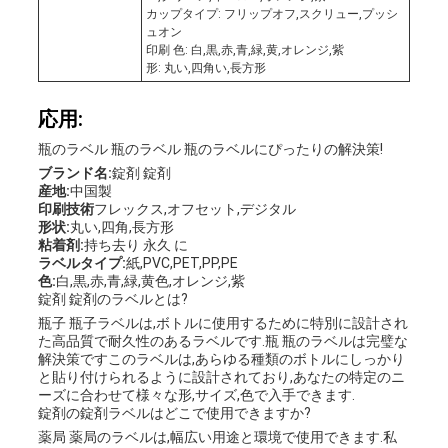
カップタイプ: フリップオフ,スクリュー,プッシ
ュオン
印刷 色: 白,黒,赤,青,緑,黄,オレンジ,紫
形: 丸い,四角い,長方形
応用:
瓶のラベル 瓶のラベル 瓶のラベルにぴったりの解決策!
ブランド名:
錠剤 錠剤
産地:
中国製
印刷技術
フレックス,オフセット,デジタル
形状:
丸い,四角,長方形
粘着剤:
持ち去り 永久 に
ラベルタイプ:
紙,PVC,PET,PP,PE
色:
白,黒,赤,青,緑,黄色,オレンジ,紫
錠剤 錠剤のラベルとは?
瓶子 瓶子ラベルは,ボトルに使用するために特別に設計され
た高品質で耐久性のあるラベルです.瓶 瓶のラベルは完璧な
解決策ですこのラベルは,あらゆる種類のボトルにしっかり
と貼り付けられるように設計されており,あなたの特定のニ
ーズに合わせて様々な形,サイズ,色で入手できます.
錠剤の錠剤ラベルはどこで使用できますか?
薬局 薬局のラベルは,幅広い用途と環境で使用できます.私