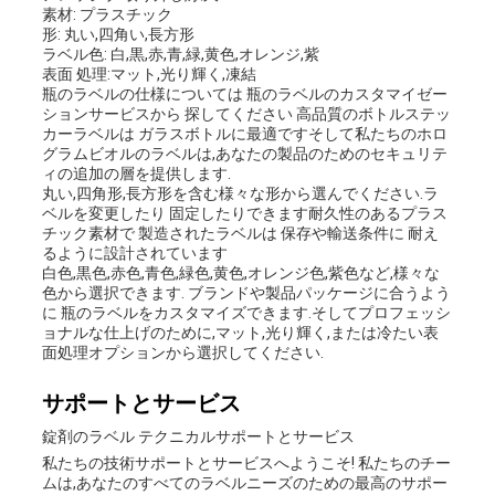
素材: プラスチック
形: 丸い,四角い,長方形
ラベル色: 白,黒,赤,青,緑,黄色,オレンジ,紫
表面 処理:マット,光り輝く,凍結
瓶のラベルの仕様については 瓶のラベルのカスタマイゼー
ションサービスから 探してください 高品質のボトルステッ
カーラベルは ガラスボトルに最適ですそして私たちのホロ
グラムビオルのラベルは,あなたの製品のためのセキュリテ
ィの追加の層を提供します.
丸い,四角形,長方形を含む様々な形から選んでください.ラ
ベルを変更したり 固定したりできます耐久性のあるプラス
チック素材で 製造されたラベルは 保存や輸送条件に 耐え
るように設計されています
白色,黒色,赤色,青色,緑色,黄色,オレンジ色,紫色など,様々な
色から選択できます. ブランドや製品パッケージに合うよう
に 瓶のラベルをカスタマイズできます.そしてプロフェッシ
ョナルな仕上げのために,マット,光り輝く,または冷たい表
面処理オプションから選択してください.
サポートとサービス
錠剤のラベル テクニカルサポートとサービス
私たちの技術サポートとサービスへようこそ! 私たちのチー
ムは,あなたのすべてのラベルニーズのための最高のサポー