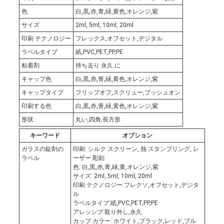
色
白,黒,赤,青,緑,黄色,オレンジ,紫
サイズ
2ml, 5ml, 10ml, 20ml
印刷 テクノロジー
フレックス,オフセット,デジタル
ラベルタイプ
紙,PVC,PET,PP,PE
粘着剤
持ち去り 永久 に
キャップ色
白,黒,赤,青,緑,黄色,オレンジ,紫
キャップタイプ
フリップオフ,スクリュー,プッシュオン
印刷する色
白,黒,赤,青,緑,黄色,オレンジ,紫
形状
丸い,四角,長方形
キーワード
オプション
ガラスの錠剤の
印刷: シルク スクリーン, 熱 スタンプリング, レ
ラベル
ーザー 彫刻
色: 白,黒,赤,青,緑,黄,オレンジ,紫
サイズ: 2ml, 5ml, 10ml, 20ml
印刷 テクノロジー:フレクソ,オフセット,デジタ
ル
ラベルタイプ:紙,PVC,PET,PP,PE
アレッシブ:取り外し,永久
カップ カラー: ホワイト,ブラック,レッド,ブル