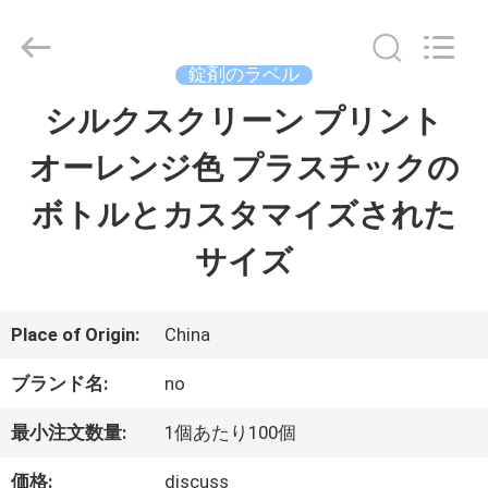
supplier.
Copyright
©
2017
錠剤のラベル
-
2026
シルクスクリーン プリント
家
Hjtc
(Xiamen)
Industry
オーレンジ色 プラスチックの
Co.,
Ltd.
プ
All
ボトルとカスタマイズされた
Rights
Reserved.
ロ
サイズ
ダ
ク
Place of Origin:
China
ト
ブランド名:
no
最小注文数量:
1個あたり100個
私
価格:
discuss