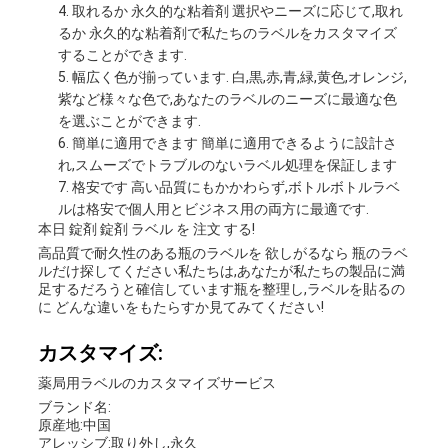
取れるか 永久的な粘着剤 選択やニーズに応じて,取れ
るか 永久的な粘着剤で私たちのラベルをカスタマイズ
することができます.
幅広く色が揃っています. 白,黒,赤,青,緑,黄色,オレンジ,
紫など様々な色で,あなたのラベルのニーズに最適な色
を選ぶことができます.
簡単に適用できます 簡単に適用できるように設計さ
れ,スムーズでトラブルのないラベル処理を保証します
格安です 高い品質にもかかわらず,ボトルボトルラベ
ルは格安で個人用とビジネス用の両方に最適です.
本日 錠剤 錠剤 ラベル を 注文 する!
高品質で耐久性のある瓶のラベルを 欲しがるなら 瓶のラベ
ルだけ探してください私たちは,あなたが私たちの製品に満
足するだろうと確信しています瓶を整理し,ラベルを貼るの
に どんな違いをもたらすか見てみてください!
カスタマイズ:
薬局用ラベルのカスタマイズサービス
ブランド名:
原産地:中国
アレッシブ:取り外し,永久