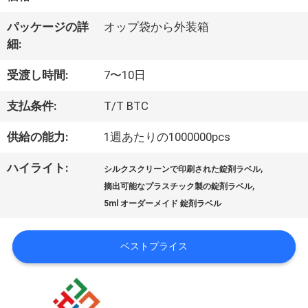
達
パッケージの詳
オップ袋から外装箱
に
細:
つ
受渡し時間:
7〜10日
い
支払条件:
T/T BTC
て
供給の能力:
1週あたりの1000000pcs
ハイライト:
,
シルクスクリーンで印刷された錠剤ラベル
工
,
摘出可能なプラスチック製の錠剤ラベル
5ml オーダーメイド 錠剤ラベル
場
旅
ベストプライス
行