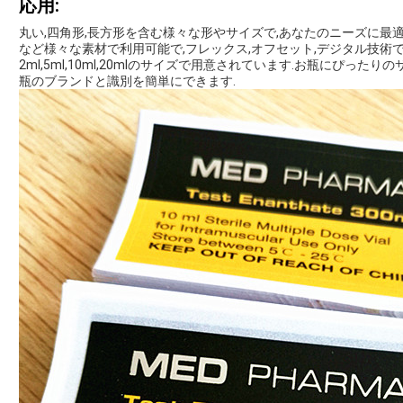
応用:
丸い,四角形,長方形を含む様々な形やサイズで,あなたのニーズに最適な1つ
など様々な素材で利用可能で,フレックス,オフセット,デジタル技術
2ml,5ml,10ml,20mlのサイズで用意されています.お瓶にぴっ
瓶のブランドと識別を簡単にできます.