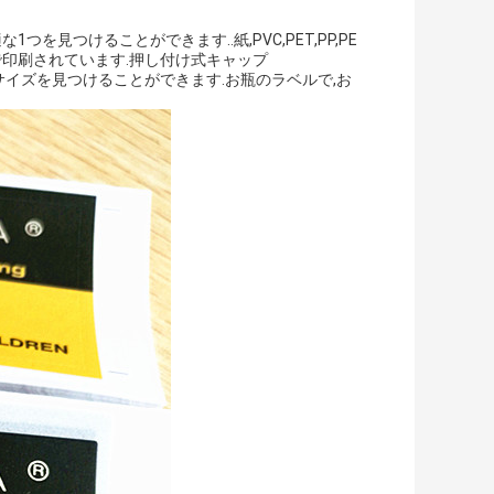
を見つけることができます..紙,PVC,PET,PP,PE
で印刷されています.押し付け式キャップ
たりのサイズを見つけることができます.お瓶のラベルで,お