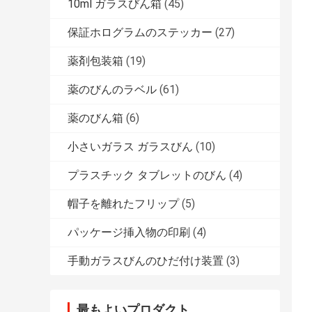
10ml ガラスびん箱
(45)
保証ホログラムのステッカー
(27)
薬剤包装箱
(19)
薬のびんのラベル
(61)
薬のびん箱
(6)
小さいガラス ガラスびん
(10)
プラスチック タブレットのびん
(4)
帽子を離れたフリップ
(5)
パッケージ挿入物の印刷
(4)
手動ガラスびんのひだ付け装置
(3)
最もよいプロダクト