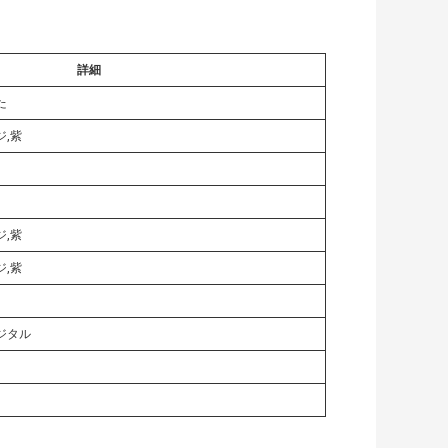
詳細
た
ジ,紫
ジ,紫
ジ,紫
ジタル