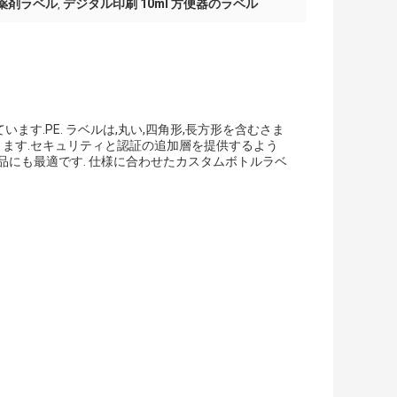
薬剤ラベル
デジタル印刷 10ml 方便器のラベル
,
ています.PE. ラベルは,丸い,四角形,長方形を含むさま
用できます.セキュリティと認証の追加層を提供するよう
品にも最適です. 仕様に合わせたカスタムボトルラベ