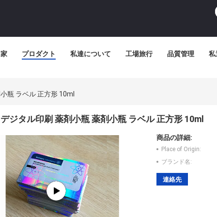
家
プロダクト
私達について
工場旅行
品質管理
私
瓶 ラベル 正方形 10ml
デジタル印刷 薬剤小瓶 薬剤小瓶 ラベル 正方形 10ml
商品の詳細:
Place of Origin:
ブランド名:
連絡先