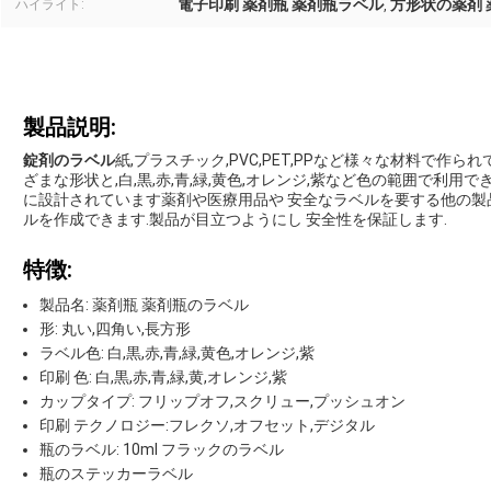
電子印刷 薬剤瓶 薬剤瓶ラベル
方形状の薬剤 
ハイライト:
,
製品説明:
錠剤のラベル
紙,プラスチック,PVC,PET,PPなど様々な材料で作られ
ざまな形状と,白,黒,赤,青,緑,黄色,オレンジ,紫など色の範囲で利
に設計されています薬剤や医療用品や 安全なラベルを要する他の製
ルを作成できます.製品が目立つようにし 安全性を保証します.
特徴:
製品名: 薬剤瓶 薬剤瓶のラベル
形: 丸い,四角い,長方形
ラベル色: 白,黒,赤,青,緑,黄色,オレンジ,紫
印刷 色: 白,黒,赤,青,緑,黄,オレンジ,紫
カップタイプ: フリップオフ,スクリュー,プッシュオン
印刷 テクノロジー:フレクソ,オフセット,デジタル
瓶のラベル: 10ml フラックのラベル
瓶のステッカーラベル