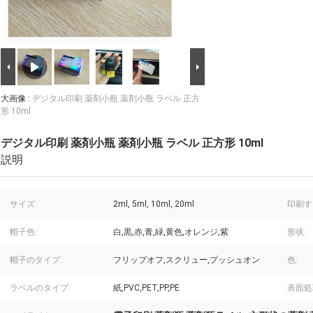
大画像 :
デジタル印刷 薬剤小瓶 薬剤小瓶 ラベル 正方
形 10ml
デジタル印刷 薬剤小瓶 薬剤小瓶 ラベル 正方形 10ml
説明
サイズ:
2ml, 5ml, 10ml, 20ml
印刷す
帽子色:
白,黒,赤,青,緑,黄色,オレンジ,紫
形状:
帽子のタイプ:
フリップオフ,スクリュー,プッシュオン
色:
ラベルのタイプ:
紙,PVC,PET,PP,PE
表面処