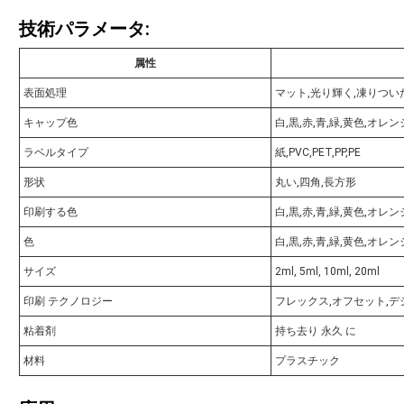
技術パラメータ:
属性
表面処理
マット,光り輝く,凍りつい
キャップ色
白,黒,赤,青,緑,黄色,オレン
ラベルタイプ
紙,PVC,PET,PP,PE
形状
丸い,四角,長方形
印刷する色
白,黒,赤,青,緑,黄色,オレン
色
白,黒,赤,青,緑,黄色,オレン
サイズ
2ml, 5ml, 10ml, 20ml
印刷 テクノロジー
フレックス,オフセット,デ
粘着剤
持ち去り 永久 に
材料
プラスチック