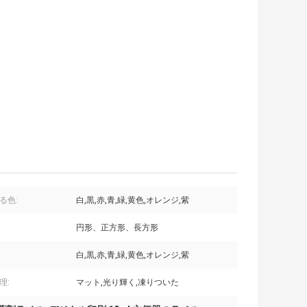
る色:
白,黒,赤,青,緑,黄色,オレンジ,紫
円形、正方形、長方形
白,黒,赤,青,緑,黄色,オレンジ,紫
理:
マット,光り輝く,凍りついた