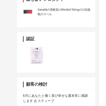
Genetikの実験室のWinibol 50mgの口頭薬
瓶のラベル
認証
顧客の検討
6月にあなたと働く喜び幸せな週末常に感謝
します 点 スティーブ