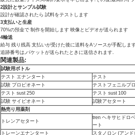
2設計とサンプル試験
設計が確認されたら 試料をテストします
3支払いと生産
70%の預金で 制作を開始します 映像とビデオが送られます
4輸送
給与 残り残高 支払いが受けた後に送料をAソースが手配しま
追跡番号は,パケットが送られたときに送信されます.
関連製品:
試験用ボトル
テスト エナンタート
テスト
試験 プロピオネート
テストフェニルプ
テスト sust 250
テスト sust 100
試験 サイピオネート
試験アセタート
熱売り用薬剤
tren ヘキサヒド
トレンアセタート
ート
トレーンエナンタート
スタノロン (アンド