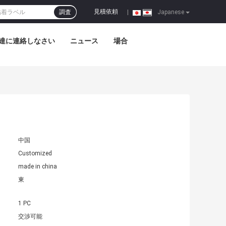
見積依頼
調査
|
Japanese
達に連絡しなさい
ニュース
場合
中国
Customized
made in china
東
1 PC
交渉可能