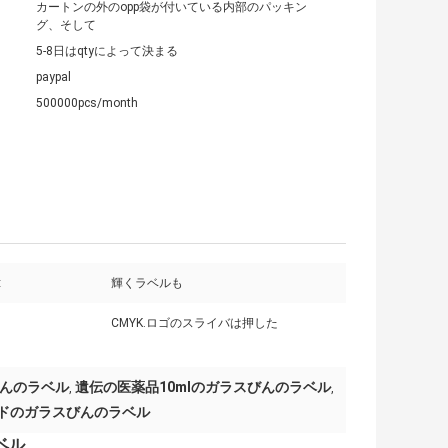
カートンの外のopp袋が付いている内部のパッキン
グ、そして
5-8日はqtyによって決まる
paypal
500000pcs/month
:
輝くラベルも
CMYK.ロゴのスライバは押した
スびんのラベル
遺伝の医薬品10mlのガラスびんのラベル
,
,
ロイドのガラスびんのラベル
ベル