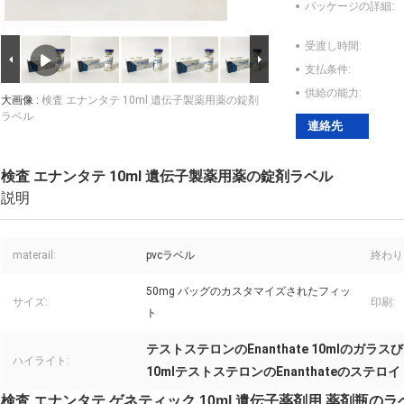
パッケージの詳細:
受渡し時間:
支払条件:
供給の能力:
大画像 :
検査 エナンタテ 10ml 遺伝子製薬用薬の錠剤
ラベル
連絡先
検査 エナンタテ 10ml 遺伝子製薬用薬の錠剤ラベル
説明
materail:
pvcラベル
終わり
50mg バッグのカスタマイズされたフィッ
サイズ:
印刷:
ト
テストステロンのEnanthate 10mlのガラ
ハイライト:
10mlテストステロンのEnanthateのステ
検査 エナンタテ ゲネティック 10ml 遺伝子薬剤用 薬剤瓶のラ