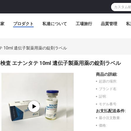
家
プロダクト
私達について
工場旅行
品質管理
私
テ 10ml 遺伝子製薬用薬の錠剤ラベル
検査 エナンタテ 10ml 遺伝子製薬用薬の錠剤ラベル
商品の詳細:
起源の場所:
ブランド名:
証明:
モデル番号:
お支払配送条件:
最小注文数量:
価格: