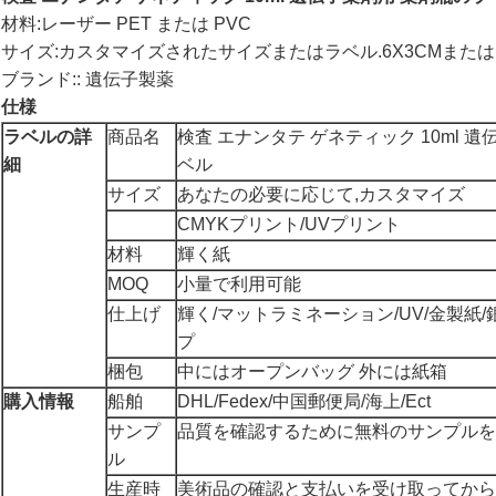
材料:レーザー PET または PVC
サイズ:カスタマイズされたサイズまたはラベル.6X3CMまた
ブランド:: 遺伝子製薬
仕様
ラベルの詳
商品名
検査 エナンタテ ゲネティック 10ml 
細
ベル
サイズ
あなたの必要に応じて,カスタマイズ
CMYKプリント/UVプリント
材料
輝く紙
MOQ
小量で利用可能
仕上げ
輝く/マットラミネーション/UV/金製紙
プ
梱包
中にはオープンバッグ 外には紙箱
購入情報
船舶
DHL/Fedex/中国郵便局/海上/Ect
サンプ
品質を確認するために無料のサンプルを
ル
生産時
美術品の確認と支払いを受け取ってから5