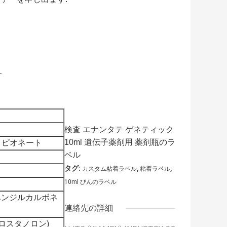
す
検査 エナンタテ ゲネティック
10ml 遺伝子薬剤用 薬剤瓶のラ
ロピオネート
ベル
,
,
タグ:
カスタム粘着ラベル
粘着ラベル
10ml びんのラベル
ロベンジルカルボネ
連絡先の詳細
ロスタノロン)