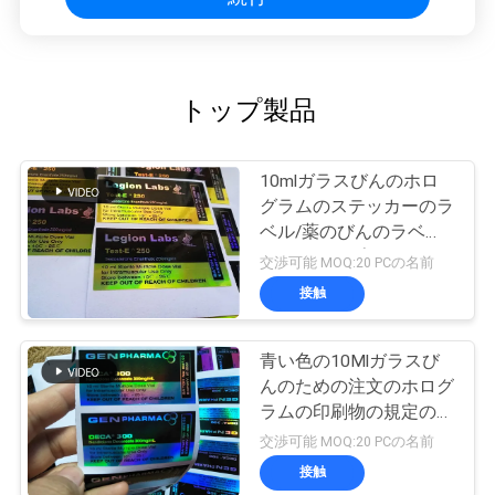
トップ製品
10mlガラスびんのホロ
グラムのステッカーのラ
ベル/薬のびんのラベル
のレーザープリンターに
交渉可能 MOQ:20 PCの名前
よる印刷
接触
青い色の10Mlガラスび
んのための注文のホログ
ラムの印刷物の規定のび
んのラベル
交渉可能 MOQ:20 PCの名前
接触