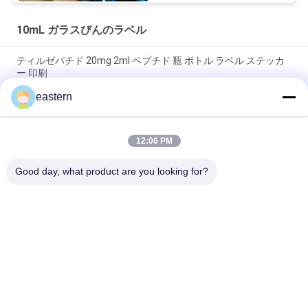
10mL ガラスびんのラベル
ティルゼパチド 20mg 2ml ペプチド 瓶 ボトル ラベル ステッカ
ー 印刷
eastern
GHRP6 5MG 2 mL ボトルラベル ステッカー印刷 ペプチドパウダ
ーラベル用
12:06 PM
GHRP6 5MG 2 mL ボトルラベル ステッカー印刷 ペプチドパウダ
ーラベル用
Good day, what product are you looking for?
人気カテゴリ
すべて
ガラス ガラスびんの
錠剤のラベル
ラベル
10mL ガラスびんの
注文のガラスびんの
ラベル
ラベル