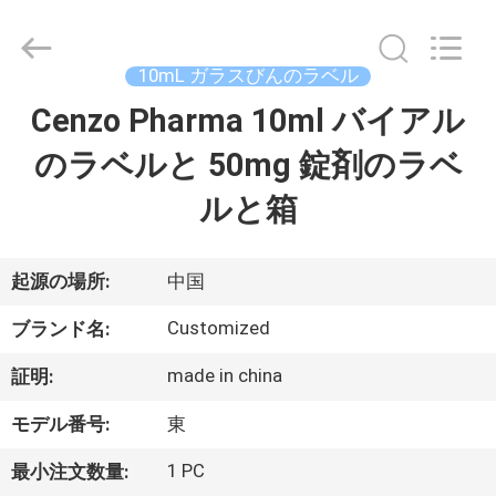
supplier.
Copyright
©
2017
-
10mL ガラスびんのラベル
2026
Hjtc
(Xiamen)
Cenzo Pharma 10ml バイアル
家
Industry
Co.,
Ltd.
のラベルと 50mg 錠剤のラベ
All
Rights
プ
Reserved.
ルと箱
ロ
ダ
起源の場所:
中国
ク
Customized
ブランド名:
ト
made in china
証明:
モデル番号:
東
私
1 PC
最小注文数量: