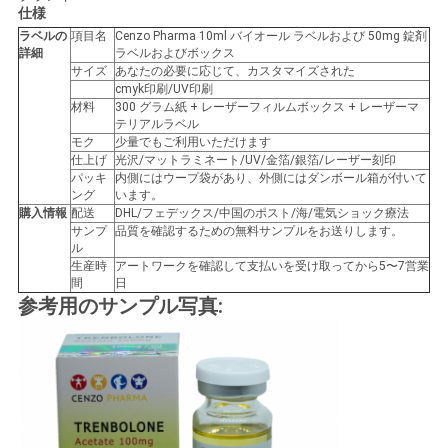
仕様
い
ラベルの
項目名
Cenzo Pharma 10ml バイオール ラベルおよび 50mg 錠剤
詳細
ラベルおよびボックス
サイズ
あなたの必要に応じて、カスタマイズされた
cmyk印刷/UV印刷
ニ
材料
300 グラム紙 + レーザーフィルムボックス + レーザーマ
テリアルラベル
ュ
モク
少量でもご利用いただけます
仕上げ
光沢/マットラミネート/UV/金箔/銀箔/レーザー刻印
ー
パッキ
内側にはウープ袋があり、外側にはダンボール箱が付いて
ング
います。
購入情報
配送
DHL/フェデックス/中国のポスト/海/電気ショック療法
ス
サンプ
品質を確認するための無料サンプルをお送りします。
ル
生産時
アートワークを確認して支払いを受け取ってから5〜7営業
間
日
場
参考用のサンプル写真:
合
地
図