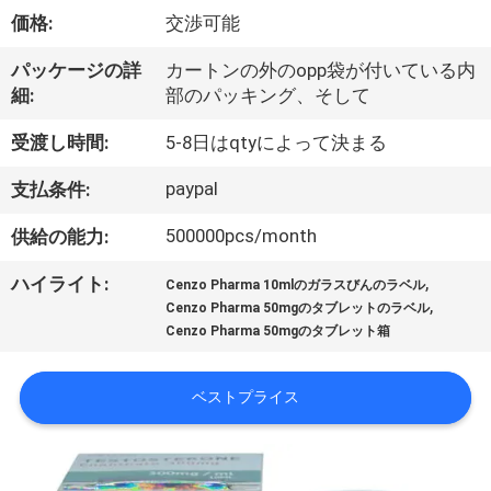
達
価格:
交渉可能
に
パッケージの詳
カートンの外のopp袋が付いている内
つ
細:
部のパッキング、そして
い
受渡し時間:
5-8日はqtyによって決まる
て
paypal
支払条件:
500000pcs/month
供給の能力:
工
,
ハイライト:
場
Cenzo Pharma 10mlのガラスびんのラベル
,
Cenzo Pharma 50mgのタブレットのラベル
旅
Cenzo Pharma 50mgのタブレット箱
行
ベストプライス
品