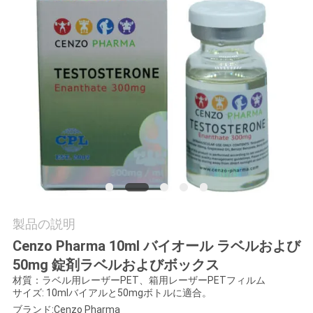
質
管
理
私
達
に
連
絡
製品の説明
Cenzo Pharma 10ml バイオール ラベルおよび
し
50mg 錠剤ラベルおよびボックス
な
材質：ラベル用レーザーPET、箱用レーザーPETフィルム
サイズ: 10mlバイアルと50mgボトルに適合。
さ
ブランド:Cenzo Pharma