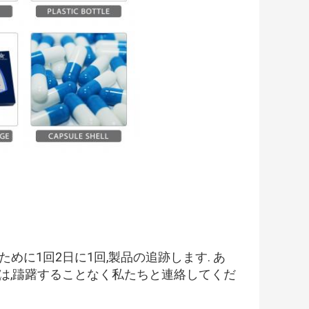
ために1回2日に1回,製品の追跡します. あ
合は,躊躇することなく私たちと連絡してくだ