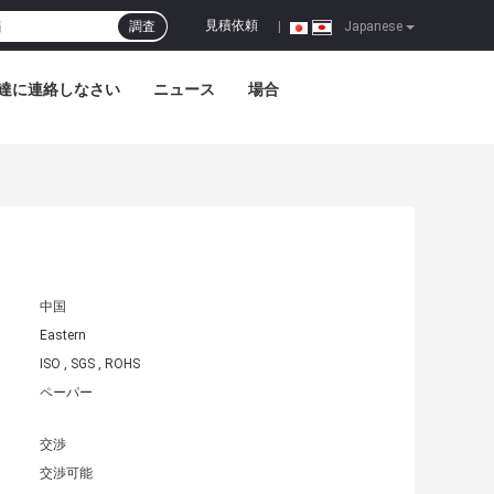
見積依頼
調査
|
Japanese
達に連絡しなさい
ニュース
場合
中国
Eastern
ISO , SGS , ROHS
ペーパー
交渉
交渉可能