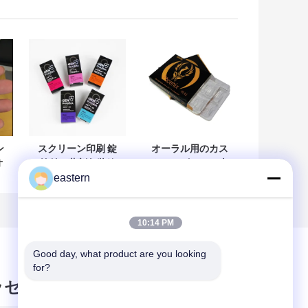
ン
スクリーン印刷 錠
オーラル用のカス
オ
前付き薬剤包装箱
タマイズされた光
eastern
マットラミネーシ
沢のある薬剤包装
紙
ョン
箱ケース
10:14 PM
Good day, what product are you looking 
for?
ッセージ