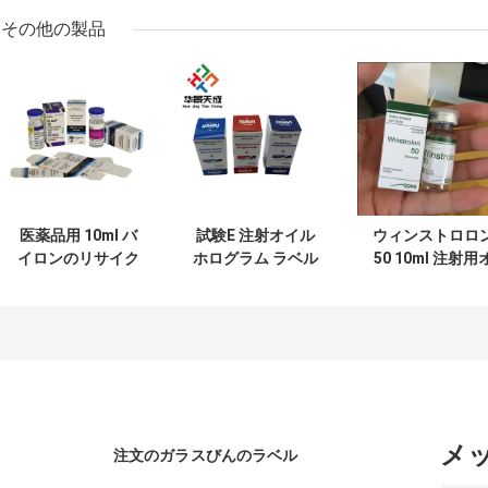
その他の製品
医薬品用 10ml バ
試験E 注射オイル
ウィンストロロ
イロンのリサイク
ホログラム ラベル
50 10ml 注射用
ル可能で光沢のあ
と箱 10ml 瓶 箱 紙
イル ラベルと箱
る紙箱
包装
10ml 薬剤小瓶 
のパッケージ
メ
注文のガラスびんのラベル