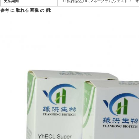
支払期間
T/T 銀行振込,L/C,マネーグラム,ウェストユニオン
参考 に 取れる 画像 の 例: