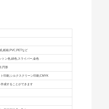
紙箱,PVC,PETなど
パントン色,緑色,スライバー,金色
形,円形
ト印刷,シルクスクリーン印刷,CMYK
を作成することができます