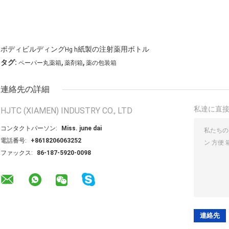
ボディビルディング
紙製の注射薬用ボトル
Hg h
,
,
タグ:
ペーパー丸薬箱
薬剤箱
薬の包装箱
連絡先の詳細
私達に直
HJTC (XIAMEN) INDUSTRY CO., LTD
コンタクトパーソン:
Miss. june dai
電話番号:
+8618206063252
ファックス:
86-187-5920-0098