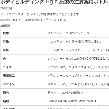
Hg h
ボディビルディング
紙製の注射薬用ボトル
箱の詳細:
セットでブリスターとラベルと箱を供給することができます
頼むから 頼むから 美術品の制作に手伝ってくれる
3印刷業
使用
薬のパッケージ 薬のパッケージ
特徴
ホログラフィック 防水 耐久 環境に優しい
材料
アート紙,コーティング紙,レーザー紙,クラフト紙,
色
レインボーとカスタム色印刷,CMYK/1C/2C,
サイズ
25*25*60mm,カスタマイズされたサイズ,長方
表面加工
グランシー,マット,UVラミネーション,オフセッ
デザイン
オリジナルのサンプル または我々はデザイン
梱包
防水フィルム付きの紙箱で
船舶
Fedex/DHL/TNT/UPS/EMS/ARAMEX