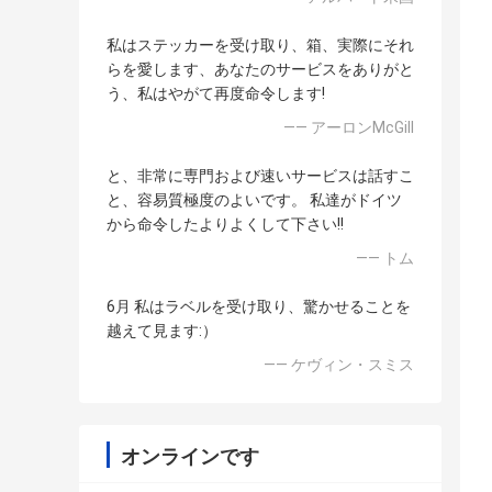
私はステッカーを受け取り、箱、実際にそれ
らを愛します、あなたのサービスをありがと
う、私はやがて再度命令します!
—— アーロンMcGill
と、非常に専門および速いサービスは話すこ
と、容易質極度のよいです。 私達がドイツ
から命令したよりよくして下さい!!
—— トム
6月 私はラベルを受け取り、驚かせることを
越えて見ます:）
—— ケヴィン・スミス
オンラインです