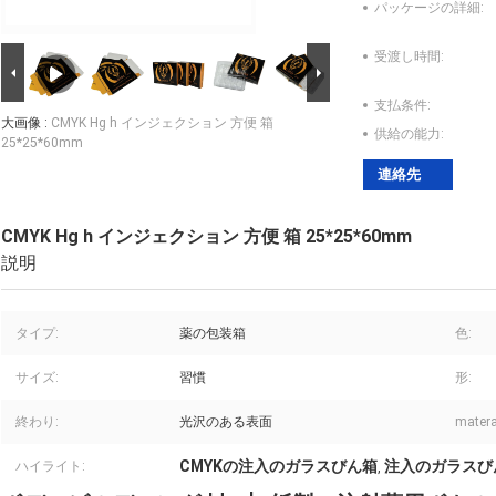
パッケージの詳細:
受渡し時間:
支払条件:
大画像 :
CMYK Hg h インジェクション 方便 箱
供給の能力:
25*25*60mm
連絡先
CMYK Hg h インジェクション 方便 箱 25*25*60mm
説明
タイプ:
薬の包装箱
色:
サイズ:
習慣
形:
終わり:
光沢のある表面
matera
CMYKの注入のガラスびん箱
注入のガラスびん箱
ハイライト:
,