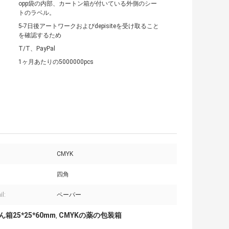
opp袋の内部、カートン箱が付いている外側のシー
トのラベル。
5-7日後アートワークおよびdepisiteを受け取ること
を確認するため
T/T、PayPal
1ヶ月あたりの5000000pcs
CMYK
四角
il:
ペーパー
25*25*60mm
CMYKの薬の包装箱
,