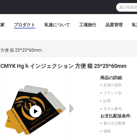
家
プロダクト
私達について
工場旅行
品質管理
私
方便 箱 25*25*60mm
CMYK Hg h インジェクション 方便 箱 25*25*60mm
商品の詳細:
起源の場所:
ブランド名:
証明:
モデル番号:
お支払配送条件:
最小注文数量:
価格: