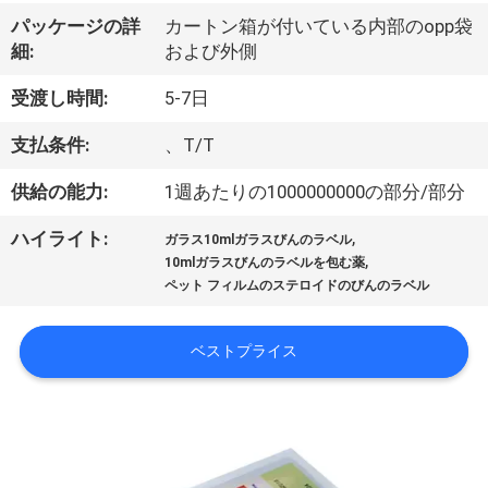
達
パッケージの詳
カートン箱が付いている内部のopp袋
に
細:
および外側
つ
受渡し時間:
5-7日
い
支払条件:
、T/T
て
供給の能力:
1週あたりの1000000000の部分/部分
,
ハイライト:
工
ガラス10mlガラスびんのラベル
,
10mlガラスびんのラベルを包む薬
場
ペット フィルムのステロイドのびんのラベル
旅
ベストプライス
行
品