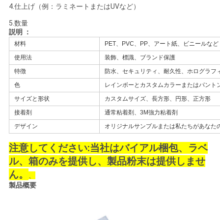
4.仕上げ（例：ラミネートまたはUVなど）
い
5.数量
説明 ：
材料
PET、PVC、PP、アート紙、ビニールなど
ニ
使用法
装飾、標識、ブランド保護
ュ
特徴
防水、セキュリティ、耐久性、ホログラフ
色
レインボーとカスタムカラーまたはパント
ー
サイズと形状
カスタムサイズ、長方形、円形、正方形
ス
接着剤
通常粘着剤、3M強力粘着剤
デザイン
オリジナルサンプルまたは私たちがあなた
場
注意してください:当社はバイアル梱包、ラベ
ル、箱のみを提供し、製品粉末は提供しませ
合
ん。
、
製品概要
地
図