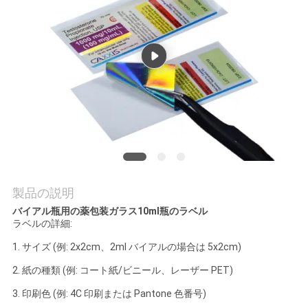
質
管
理
私
達
に
連
製品の説明
バイアル瓶用の薬包装ガラス10ml瓶のラベル
絡
ラベルの詳細:
し
1. サイズ (例: 2x2cm、2ml バイアルの場合は 5x2cm)
な
2. 紙の種類 (例: コート紙/ビニール、レーザー PET)
3. 印刷色 (例: 4C 印刷または Pantone 色番号)
さ