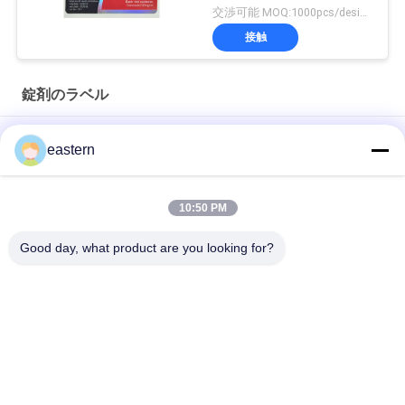
交渉可能 MOQ:1000pcs/design
接触
錠剤のラベル
シアリス タダラフィル 100mg 経口用ラベル
eastern
SS-31 強い粘着剤 ペンチド 錠剤 錠剤
10:50 PM
光沢のあるBiomexの実験室のアーカイブ同化カスタマイズされ
たラベルおよび箱
Good day, what product are you looking for?
人気カテゴリ
すべて
ガラス ガラスびんの
錠剤のラベル
ラベル
10mL ガラスびんの
注文のガラスびんの