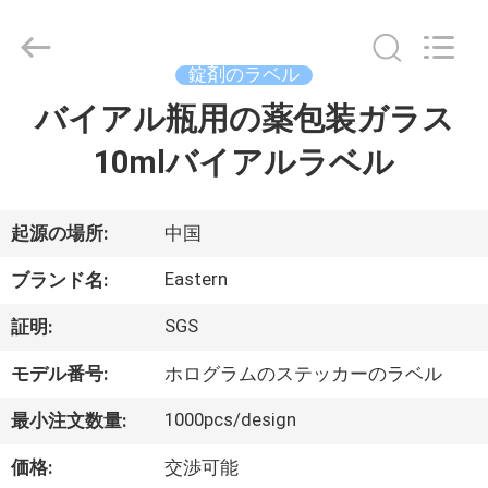
supplier.
Copyright
©
2017
-
錠剤のラベル
2026
Hjtc
(Xiamen)
バイアル瓶用の薬包装ガラス
家
Industry
Co.,
Ltd.
10mlバイアルラベル
All
Rights
プ
Reserved.
ロ
起源の場所:
中国
ダ
Eastern
ブランド名:
ク
SGS
証明:
ト
モデル番号:
ホログラムのステッカーのラベル
1000pcs/design
最小注文数量:
私
価格:
交渉可能