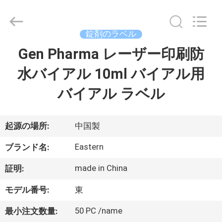
supplier.
Copyright
©
2017
-
錠剤のラベル
2026
Hjtc
(Xiamen)
Gen Pharma レーザー印刷防
家
Industry
Co.,
Ltd.
水バイアル 10ml バイアル用
All
Rights
プ
Reserved.
バイアル ラベル
ロ
ダ
起源の場所:
中国製
ク
Eastern
ブランド名:
ト
made in China
証明:
モデル番号:
東
私
50 PC /name
最小注文数量: