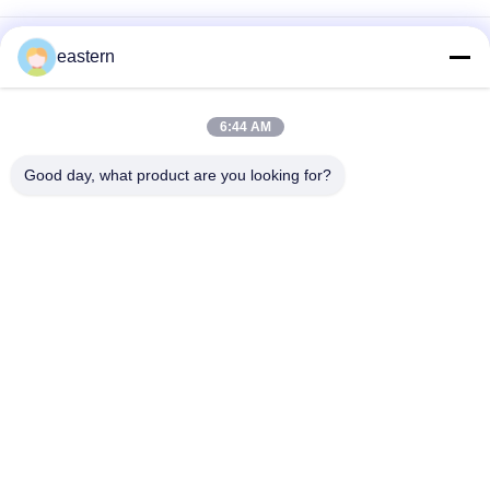
シアリス タダラフィル 100mg 経口用ラベル
eastern
SS-31 強い粘着剤 ペンチド 錠剤 錠剤
6:44 AM
光沢のあるBiomexの実験室のアーカイブ同化カスタマイズされ
たラベルおよび箱
Good day, what product are you looking for?
人気カテゴリ
すべて
ガラス ガラスびんの
錠剤のラベル
ラベル
10mL ガラスびんの
注文のガラスびんの
ラベル
ラベル
保証ホログラムのス
10ml ガラスびん箱
テッカー
薬剤包装箱
薬のびんのラベル