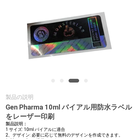
質
管
理
私
達
に
連
製品の説明
絡
Gen Pharma 10ml バイアル用防水ラベル
し
をレーザー印刷
な
製品説明：
1 サイズ: 10ml バイアルに適合
さ
2、デザイン: 必要に応じて無料のデザインを作成できます。