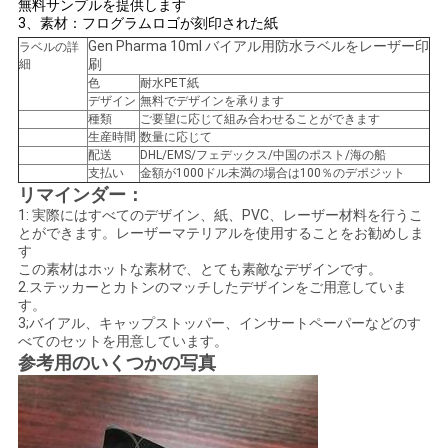
無料サンプルを提供します
3、素材：フログラムロゴが刻印された紙
い
Gen Pharma 10ml バイアル用防水ラベルをレーザー印
ラベルの詳
刷
細
色
耐水PET紙
ニ
デザイン
無料でデザインを承ります
種類
ご要望に応じて組み合わせることができます
ュ
生産時間
数量に応じて
配送
DHL/EMS/フェデックス/中国のポスト/海の船
支払い
金額が1000ドル未満の場合は100％のデポジット
ー
リマインダー：
ス
1: 実際にはすべてのデザイン、紙、PVC、レーザー材料を行うこ
とができます。レーザーマテリアルを使用することをお勧めしま
す
この素材はホットな素材で、とても素敵なデザインです。
場
2.ステッカーとカトンのマッチしたデザインをご用意していま
す。
3;バイアル、キャップストッパー、インサートペーパーなどのす
合
べてのセットを用意しています。
参考用のいくつかの写真
地
図