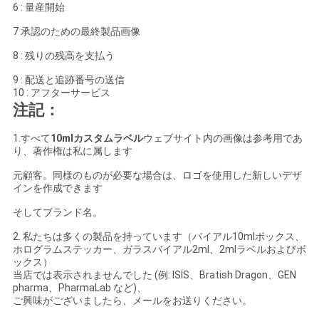
6 : 量産開始
7 承認のための最終製品画像
8 : 残りの残高を支払う
9 : 配送と追跡番号の送信
10 : アフターサービス
注記：
1.すべて
10mlカスタムラベル
ウェブサイト内の画像は参考用であ
り、著作権は私に属します
元顧客。同様のものが必要な場合は、ロゴを使用した新しいデザ
インを作成できます
そしてブランド名。
2. 私たちは多くの製品を持っています（バイアル10mlボックス、
ホログラムステッカー、ガラスバイアル2ml、2mlラベルおよびボ
ックス）
当店では表示されませんでした (例: ISIS、Bratish Dragon、GEN
pharma、PharmaLab など)、
ご興味がございましたら、メールをお送りください。