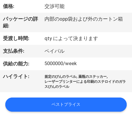
達
価格:
交渉可能
に
パッケージの詳
内部のopp袋および外のカートン箱
つ
細:
い
受渡し時間:
qty によって決まります
て
支払条件:
ペイパル
5000000/week
供給の能力:
工
,
,
ハイライト:
場
規定のびんのラベル
薬瓶のステッカー
レーザープリンターによる印刷のステロイドのガラ
スびんのラベル
旅
行
ベストプライス
品