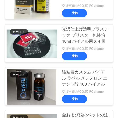
質
ルを剥がします
交渉可能 MOQ:50 PC /name
管
接触
45
理
光沢仕上げ透明プラスチ
10ml ガラスびん箱
ック ブリスター包装箱
私
10ml バイアル用 X 4 個
交渉可能 MOQ:50 PC /name
達
接触
に
連
強粘着カスタム バイア
27
ル ラベル メテノロン エ
保証ホログラムの
絡
ナント酸 100 バイアル
ラベル
交渉可能 MOQ:50 PC /name
し
ステッカー
接触
な
さ
金および銀のペットの注