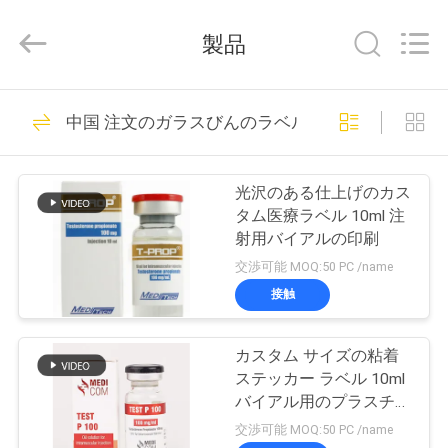
supplier.
Copyright
©
製品
2017
-
2026
Hjtc
(Xiamen)
家
335
Industry
中国 注文のガラスびんのラベル
Co.,
ガラス ガラスびん
Ltd.
All
Rights
プ
Reserved.
のラベル
光沢のある仕上げのカス
ロ
タム医療ラベル 10ml 注
射用バイアルの印刷
ダ
交渉可能 MOQ:50 PC /name
ク
接触
256
ト
カスタム サイズの粘着
錠剤のラベル
ステッカー ラベル 10ml
私
バイアル用のプラスチッ
ク レーザー フィルム ラ
交渉可能 MOQ:50 PC /name