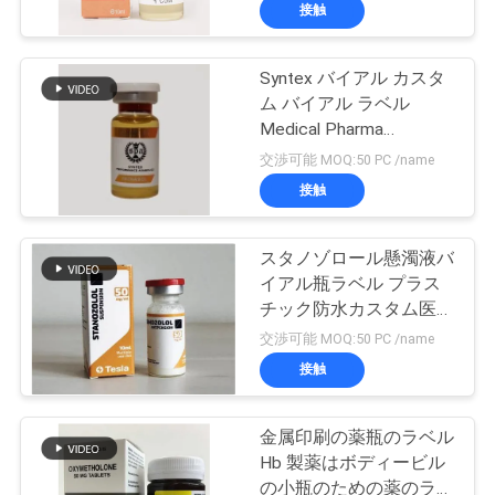
達
ベル
接触
に
Syntex バイアル カスタ
つ
139
ム バイアル ラベル
い
10mL ガラスびんの
Medical Pharma
Laboratories ラベル デザ
交渉可能 MOQ:50 PC /name
て
イン
ラベル
接触
工
スタノゾロール懸濁液バ
イアル瓶ラベル プラス
場
チック防水カスタム医療
111
旅
ラベル
交渉可能 MOQ:50 PC /name
注文のガラスびん
接触
行
のラベル
金属印刷の薬瓶のラベル
品
Hb 製薬はボディービル
の小瓶のための薬のラベ