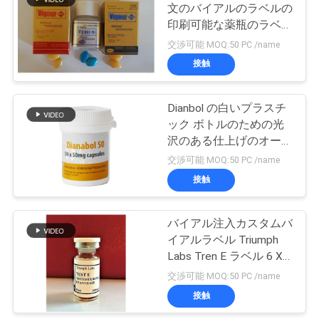
文のバイアルのラベルの
い
印刷可能な薬瓶のラベル
19
の複数のサイズ
交渉可能 MOQ:50 PC /name
接触
ニ
薬剤包装箱
ュ
Dianbol の白いプラスチ
ック ボトルのための光
ー
沢のある仕上げのオーラ
ス
ル タブレットの注文の
交渉可能 MOQ:50 PC /name
バイアル ラベル
接触
73
場
バイアル注入カスタムバ
薬のびんのラベル
合
イアルラベル Triumph
Labs Tren E ラベル 6 X
3cm
交渉可能 MOQ:50 PC /name
地
接触
図