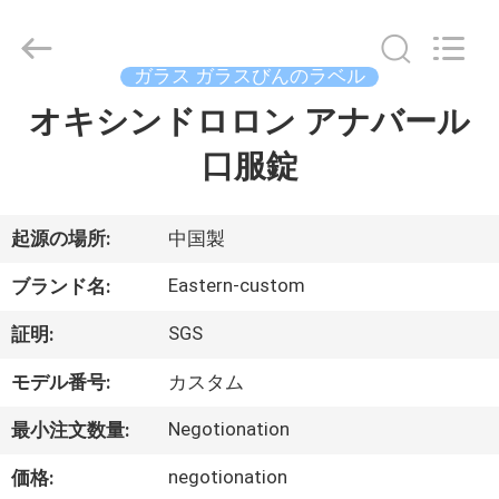
supplier.
Copyright
©
2017
-
ガラス ガラスびんのラベル
2026
Hjtc
(Xiamen)
オキシンドロロン アナバール
家
Industry
Co.,
Ltd.
口服錠
All
Rights
プ
Reserved.
ロ
起源の場所:
中国製
ダ
Eastern-custom
ブランド名:
ク
SGS
証明:
ト
モデル番号:
カスタム
Negotionation
最小注文数量:
私
negotionation
価格: