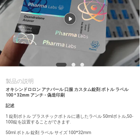
質
管
理
私
達
に
製品の説明
連
オキシンドロロン アナバール 口服 カスタム錠剤 ボトル ラベル
100 * 32mm アンチ - 偽造印刷
絡
記述
し
1 錠剤ボトル プラスチックボトルに適したラベル 50mlボトル,50-
100錠を設置することができます.
な
50ml ボトル 錠剤 ラベル サイズ 100*32mm
さ