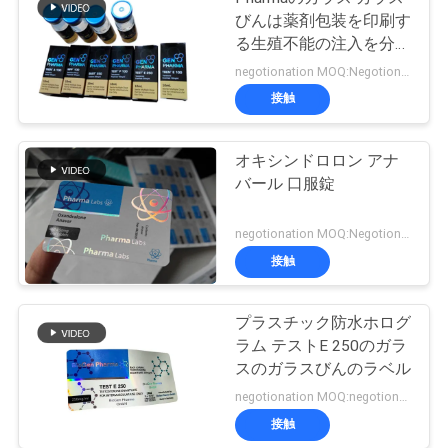
びんは薬剤包装を印刷す
る生殖不能の注入を分類
します
negotionation MOQ:Negotionation
接触
オキシンドロロン アナ
バール 口服錠
negotionation MOQ:Negotionation
接触
プラスチック防水ホログ
ラム テストE 250のガラ
スのガラスびんのラベル
negotionation MOQ:negotionation
接触