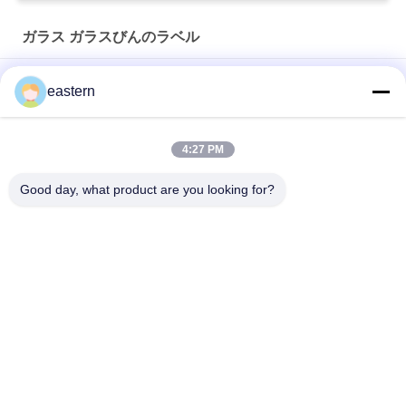
ガラス ガラスびんのラベル
ソマトロピン HG 176-191 2mlx10 ラベル付きガラスバイアル
eastern
フルセットのPaer Instrutionが付いているトレンアセテートバ
イアルバイアルラベル
4:27 PM
レーザー PET 10ml テスト エナント酸ガラス バイアル ラベル
Good day, what product are you looking for?
人気カテゴリ
すべて
ガラス ガラスびんの
錠剤のラベル
ラベル
10mL ガラスびんの
注文のガラスびんの
ラベル
ラベル
保証ホログラムのス
10ml ガラスびん箱
テッカー