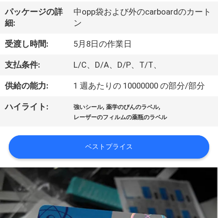
達
パッケージの詳
中opp袋および外のcarboardのカート
に
細:
ン
つ
受渡し時間:
5月8日の作業日
い
支払条件:
L/C、D/A、D/P、T/T、
て
供給の能力:
1 週あたりの 10000000 の部分/部分
,
,
ハイライト:
工
強いシール
薬学のびんのラベル
レーザーのフィルムの薬瓶のラベル
場
旅
ベストプライス
行
品