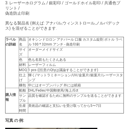
3. レーザーホログラム / 銀彩印 / ゴールドホイル彩印 / 共通色プ
い
リント /
偽造防止印刷
異なる製品名 (例えば: アナバル,ウィンストロール,ノルバデック
ニ
ス) を混ぜることができます.
ュ
ラベル
商品
オキシンドロロン アナバール 口服 カスタム錠剤 ボトル ラベ
の詳細
名
ル 100 * 32mm アンチ - 偽造印刷
サイ
オーダーメイドサイズ
ー
ズ
色
色も名前もたくさんある
ス
材料
レーザーフィルム
MOQ
1 pcs ((任意のQtyは議論することができます)
仕上
輝く/マットラミネーション/UV/金葉片/銀葉片/レーザースタ
げ
ンプ
場
梱包
中にはオープンバッグ 外には紙箱
船舶
DHL/Fedex/中国郵便局/海上/Ect
合
購入情
サン
品質を確認するために無料のサンプルを送ることができます.
報
プル
生産
美術品の確認と支払いを受け取ってから5〜7日
時間
地
写真 の 例:
図