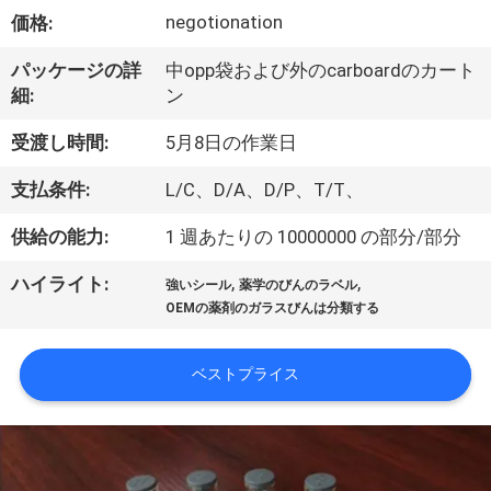
達
negotionation
価格:
に
パッケージの詳
中opp袋および外のcarboardのカート
つ
細:
ン
い
受渡し時間:
5月8日の作業日
て
支払条件:
L/C、D/A、D/P、T/T、
供給の能力:
1 週あたりの 10000000 の部分/部分
工
,
,
ハイライト:
場
強いシール
薬学のびんのラベル
OEMの薬剤のガラスびんは分類する
旅
行
ベストプライス
品