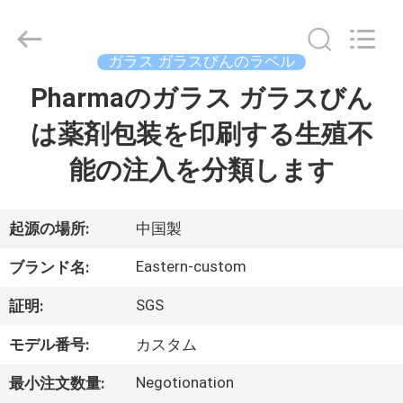
supplier.
Copyright
©
2017
-
ガラス ガラスびんのラベル
2026
Hjtc
(Xiamen)
Pharmaのガラス ガラスびん
家
Industry
Co.,
Ltd.
は薬剤包装を印刷する生殖不
All
Rights
プ
Reserved.
能の注入を分類します
ロ
ダ
起源の場所:
中国製
ク
Eastern-custom
ブランド名:
ト
SGS
証明:
モデル番号:
カスタム
私
Negotionation
最小注文数量: