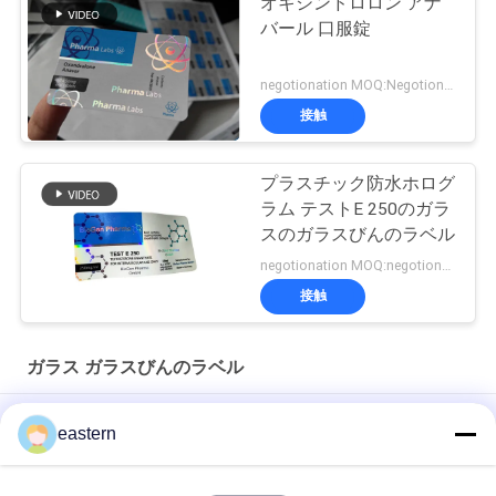
オキシンドロロン アナ
バール 口服錠
negotionation MOQ:Negotionation
接触
プラスチック防水ホログ
ラム テストE 250のガラ
スのガラスびんのラベル
negotionation MOQ:negotionation
接触
ガラス ガラスびんのラベル
ソマトロピン HG 176-191 2mlx10 ラベル付きガラスバイアル
eastern
フルセットのPaer Instrutionが付いているトレンアセテートバ
イアルバイアルラベル