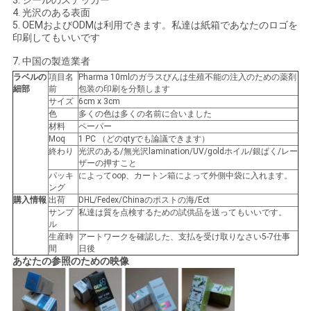
3.
シールのステッカー
4.
光沢のある表面
い
5.
OEMおよびODMは利用できます。私達は紙箱であなたのロゴを
印刷してもいいです
7.
中国の製造業者
ニ
ラベルの
項目名
Pharma 10mlのガラスびんは生殖不能の注入のための薬剤
細部
前
包装の印刷を分類します
ュ
サイズ
6cm x 3cm
色
多くの色は多くの名前に合いました
ー
材料
ペーパー
Moq
1 PC （どのqtyでも論議できます）
ス
終わり
光沢のある/無光沢lamination/UV/goldホイル/銀ぱく/レー
ザーの押すこと
パッキ
によってoop、カートン箱によって外側中袋に入れます。
ング
場
購入情報
出荷
DHL/Fedex/Chinaのポストの海/Ect
サンプ
私達は質を点検するための試供品を送ってもいいです。
ル
合
生産時
アートワークを確認した、支払を受け取りなさい5-7仕事
間
日後
あなたの参照のための映像
地
図