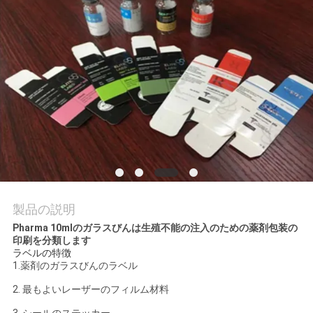
質
管
理
私
達
に
連
製品の説明
絡
Pharma 10mlのガラスびんは生殖不能の注入のための薬剤包装の
印刷を分類します
し
ラベルの特徴
1.
薬剤のガラスびんのラベル
な
2.
最もよいレーザーのフィルム材料
さ