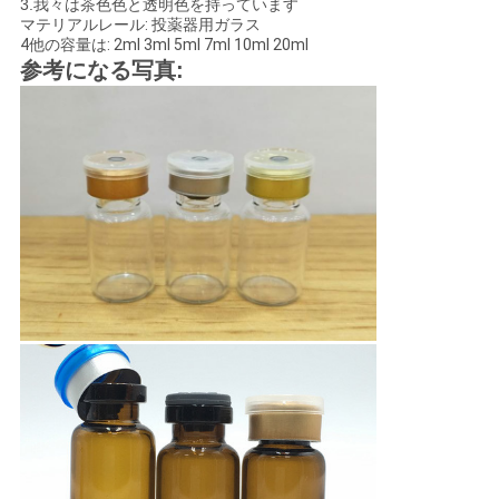
3.我々は茶色色と透明色を持っています
マテリアルレール: 投薬器用ガラス
い
4他の容量は: 2ml 3ml 5ml 7ml 10ml 20ml
参考になる写真:
ニ
ュ
ー
ス
場
合
地
図