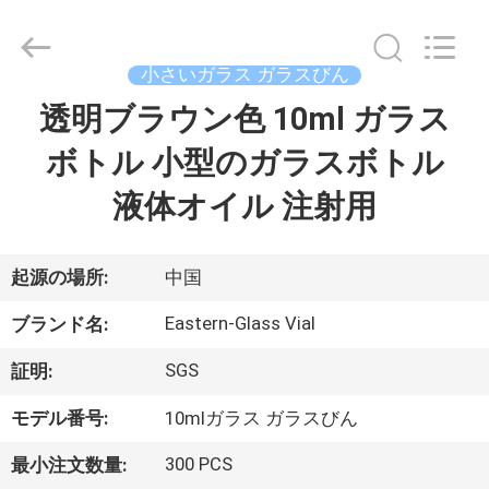
supplier.
Copyright
©
2017
-
小さいガラス ガラスびん
2026
Hjtc
(Xiamen)
透明ブラウン色 10ml ガラス
家
Industry
Co.,
Ltd.
ボトル 小型のガラスボトル
All
Rights
プ
Reserved.
液体オイル 注射用
ロ
ダ
起源の場所:
中国
ク
Eastern-Glass Vial
ブランド名:
ト
SGS
証明:
モデル番号:
10mlガラス ガラスびん
私
300 PCS
最小注文数量: