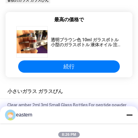
管状のガラス ガラスびん
最高の価格で
透明ブラウン色 10ml ガラスボトル
小型のガラスボトル 液体オイル 注射
用
続行
小さいガラス ガラスびん
Clear amber 2ml 3ml Small Glass Bottles For peptide powder
eastern
透明ブラウン色 10ml ガラスボトル 小型のガラスボトル 液体オ
イル 注射用
8:26 PM
ステロイド注射油のキャップとタップの透明ブラウン10mlガラ