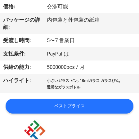
達
価格:
交渉可能
に
パッケージの詳
内包装と外包装の紙箱
つ
細:
い
受渡し時間:
5〜7 営業日
て
支払条件:
PayPal は
供給の能力:
5000000pcs / 月
工
,
,
ハイライト:
場
小さいガラス ビン
10mlガラス ガラスびん
透明なガラスボトル
旅
行
ベストプライス
品