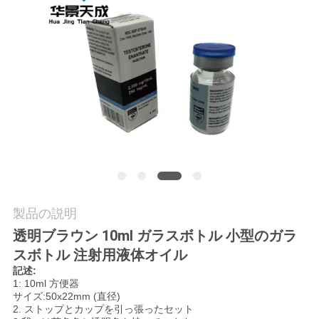
質
管
理
私
達
に
連
製品の説明
絡
透明ブラウン 10ml ガラスボトル 小型のガラ
し
スボトル 注射用液体オイル
記述:
な
1: 10ml 方便器
サイズ:50x22mm (直径)
さ
2. ストップとカップを引っ張ったセット