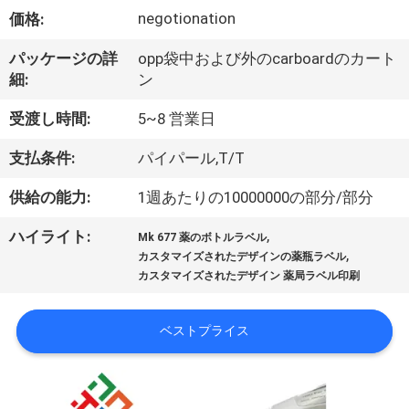
達
negotionation
価格:
に
パッケージの詳
opp袋中および外のcarboardのカート
つ
細:
ン
い
受渡し時間:
5~8 営業日
て
支払条件:
パイパール,T/T
供給の能力:
1週あたりの10000000の部分/部分
工
,
ハイライト:
場
Mk 677 薬のボトルラベル
,
カスタマイズされたデザインの薬瓶ラベル
旅
カスタマイズされたデザイン 薬局ラベル印刷
行
ベストプライス
品