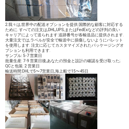
2.我々は,世界中の配送オプションを提供 国際的な顧客に対応する
ために. すべての注文は,DHL,UPS,またはFedExなどの評判の良い
キャリアによって送られます.追跡番号が各輸送品に提供されます.
大量注文では,ラベルが安全で輸送中に損傷しないようにパレット
を使用します. 注文に応じてカスタマイズされたパッケージングオ
プションも利用できます.
サンプル: 5-7 営業日
批量生産: 7-9 営業日後,あなたの預金と設計の確認を受け取った;
QCと包装: 2 営業日
輸送時間:DHLで5〜7営業日,海上船で15〜45日