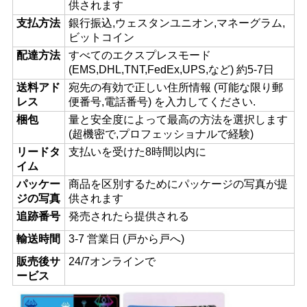
供されます
支払方法
銀行振込,ウェスタンユニオン,マネーグラム,
ビットコイン
配達方法
すべてのエクスプレスモード
(EMS,DHL,TNT,FedEx,UPS,など) 約5-7日
送料アド
宛先の有効で正しい住所情報 (可能な限り郵
レス
便番号,電話番号) を入力してください.
梱包
量と安全度によって最高の方法を選択します
(超機密で,プロフェッショナルで経験)
リードタ
支払いを受けた8時間以内に
イム
パッケー
商品を区別するためにパッケージの写真が提
ジの写真
供されます
追跡番号
発売されたら提供される
輸送時間
3-7 営業日 (戸から戸へ)
販売後サ
24/7オンラインで
ービス