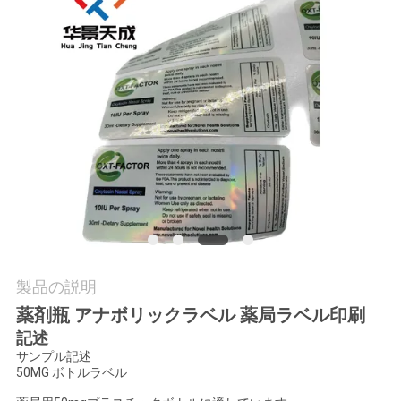
質
管
理
私
達
に
連
絡
製品の説明
薬剤瓶 アナボリックラベル 薬局ラベル印刷
し
記述
な
サンプル記述
50MG ボトルラベル
さ