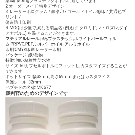
薬局用50mgプラスチックボトルに適しています.
2 オーダーメイド 特別デザイン
い
3. レーザーホログラム / 銀彩印 / ゴールドホイル彩印 / 共通色プ
リント /
偽造防止印刷
4. MOQは少量で,異なる製品名 (例えば: クロミド,レトロズレ,ダイ
ニ
アナボル...) を混ぜることができます.
マテリアルレール:
p
紙,プラスチック,ホワイトパールフィル
ュ
ム,PP,PVC,PET,シルバーホイル,アルミホイル
印刷:CMYK印刷;レーザー印刷
ー
パッケージ: 紙/巻物
特徴: 強い粘着性,防水性
ス
サイズ: 50カプセルボトルにフィットし,カスタマイズすることが
できます
ポットサイズ: 幅38mm,高さ69mm またはカスタマイズ
保護シール: 32mm
場
ペプチドの名称: MK 677
裁判官のためのデザインです
合
地
図