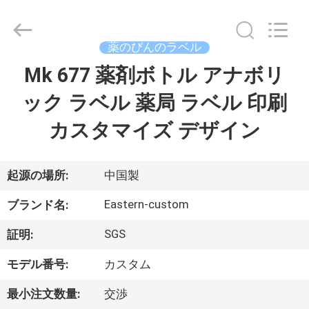
supplier.
Copyright
©
2017
-
薬のびんのラベル
2026
Hjtc
(Xiamen)
Mk 677 薬剤ボトル アナボリ
家
Industry
Co.,
Ltd.
ック ラベル 薬局 ラベル 印刷
All
Rights
プ
Reserved.
カスタマイズ デザイン
ロ
ダ
起源の場所:
中国製
ク
Eastern-custom
ブランド名:
ト
SGS
証明:
モデル番号:
カスタム
私
最小注文数量:
交渉