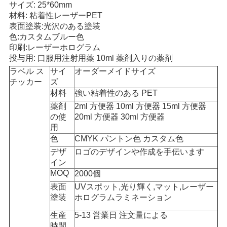
サイズ: 25*60mm
い
材料: 粘着性レーザーPET
表面塗装:光沢のある塗装
色:カスタムブルー色
印刷:レーザーホログラム
ニ
投与用: 口服用注射用薬 10ml 薬剤入りの薬剤
ュ
ラベル ス
サイ
オーダーメイドサイズ
チッカー
ズ
ー
材料
強い粘着性のある PET
薬剤
2ml 方便器 10ml 方便器 15ml 方便器
ス
の使
20ml 方便器 30ml 方便器
用
色
CMYK パントン色 カスタム色
場
デザ
ロゴのデザインや作成を手伝います
イン
合
MOQ
2000個
表面
UVスポット,光り輝く,マット,レーザー
塗装
ホログラムラミネーション
地
生産
5-13 営業日 注文量による
図
時間