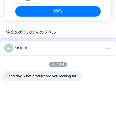
続行
注文のガラスびんのラベル
Sus 250 10ml ガラスバイアルラベル
eastern
10mlボトルのための個別ラベル
4:40 PM
HG H 100IU 10 バイアル ラベル ソマトロピン 1 バイアル ラベル
ステッカー ゴールドロゴ
Good day, what product are you looking for?
人気カテゴリ
すべて
ガラス ガラスびんの
錠剤のラベル
ラベル