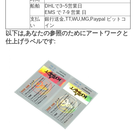
船舶
DHLで3~5営業日
EMS で 7-9 営業 日
PRIVACY
支払
銀行送金,TT,WU,MG,Paypal ビットコ
い
イン
POLICY
以下は,あなたの参照のためにアートワークと
仕上げラベルです: