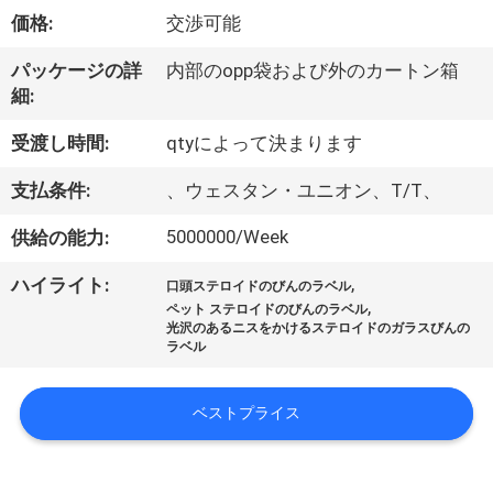
達
価格:
交渉可能
に
パッケージの詳
内部のopp袋および外のカートン箱
つ
細:
い
受渡し時間:
qtyによって決まります
て
支払条件:
、ウェスタン・ユニオン、T/T、
5000000/Week
供給の能力:
工
,
ハイライト:
場
口頭ステロイドのびんのラベル
,
ペット ステロイドのびんのラベル
光沢のあるニスをかけるステロイドのガラスびんの
旅
ラベル
行
ベストプライス
品