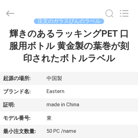
supplier.
Copyright
©
2017
-
注文のガラスびんのラベル
2026
Hjtc
(Xiamen)
輝きのあるラッキングPET 口
家
Industry
Co.,
Ltd.
服用ボトル 黄金製の葉巻が刻
All
Rights
プ
Reserved.
印されたボトルラベル
ロ
ダ
起源の場所:
中国製
ク
Eastern
ブランド名:
ト
made in China
証明:
モデル番号:
東
私
50 PC /name
最小注文数量: