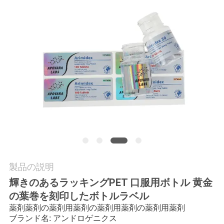
質
管
理
私
達
に
連
絡
製品の説明
し
輝きのあるラッキングPET 口服用ボトル 黄金
の葉巻を刻印したボトルラベル
な
薬剤薬剤の薬剤用薬剤の薬剤用薬剤の薬剤用薬剤
さ
ブランド名: アンドロゲニクス