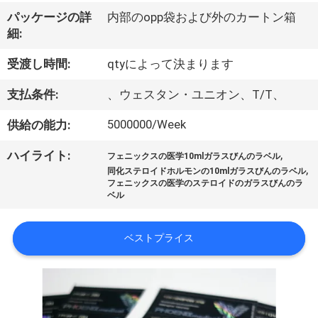
達
パッケージの詳
内部のopp袋および外のカートン箱
に
細:
つ
受渡し時間:
qtyによって決まります
い
支払条件:
、ウェスタン・ユニオン、T/T、
て
5000000/Week
供給の能力:
,
ハイライト:
工
フェニックスの医学10mlガラスびんのラベル
,
同化ステロイドホルモンの10mlガラスびんのラベル
フェニックスの医学のステロイドのガラスびんのラ
場
ベル
旅
ベストプライス
行
品