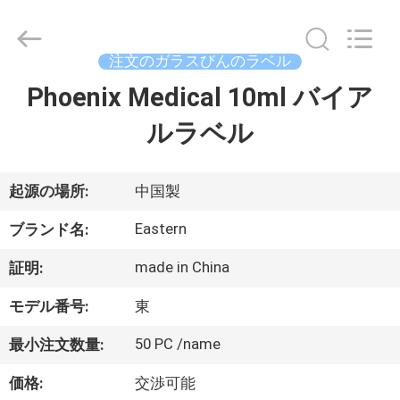
supplier.
Copyright
©
2017
-
注文のガラスびんのラベル
2026
Hjtc
(Xiamen)
Phoenix Medical 10ml バイア
家
Industry
Co.,
Ltd.
ルラベル
All
Rights
プ
Reserved.
ロ
起源の場所:
中国製
ダ
Eastern
ブランド名:
ク
made in China
証明:
ト
モデル番号:
東
50 PC /name
最小注文数量:
私
価格:
交渉可能