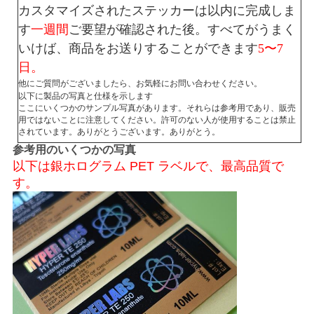
カスタマイズされたステッカーは以内に完成しま
す
一週間
ご要望が確認された後。すべてがうまく
PRIVACY
いけば、商品をお送りすることができます
5〜7
POLICY
日。
他にご質問がございましたら、お気軽にお問い合わせください。
以下に製品の写真と仕様を示します
ここにいくつかのサンプル写真があります。それらは参考用であり、販売
用ではないことに注意してください。許可のない人が使用することは禁止
されています。ありがとうございます。ありがとう。
参考用のいくつかの写真
以下は銀ホログラム PET ラベルで、最高品質で
す。