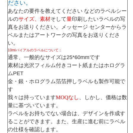
ださい。
い
あなたの要件を教えてください
などのラベルシー
ルの
サイズ、素材
そして
量
印刷したいラベルの写
真をお送りください。メッセージ センターからラ
ニ
ベルまたはアートワークの写真をお送りくださ
ュ
い。
10mlバイアルのラベルについて：
ー
通常、一般的なサイズは25*60mmです
ス
素材は光沢フィルム付きコート紙またはホログラ
ムPET
金・銀・ホログラム箔箔押しラベルも製作可能で
場
す
合
我々は持っています
MOQなし
、しかし、価格は数
量に基づいています。
ラベルをお持ちでない場合は、デザインを作成す
地
ることができます。また、生産に進む前にラベル
の仕様を確認します。
図