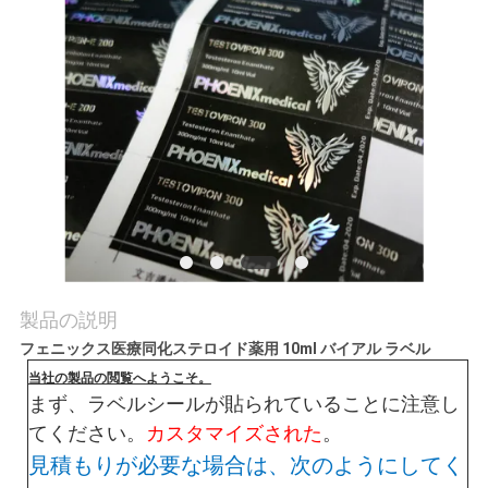
質
管
理
私
達
に
連
製品の説明
絡
フェニックス医療同化ステロイド薬用 10ml バイアル ラベル
当社の製品の閲覧へようこそ。
し
まず、ラベルシールが貼られていることに注意し
な
てください。
カスタマイズされた
。
見積もりが必要な場合は、次のようにしてく
さ