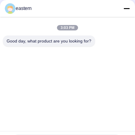
Sus 250 10ml ガラスバイアルラベル
eastern
10mlボトルのための個別ラベル
3:03 PM
HG H 100IU 10 バイアル ラベル ソマトロピン 1 バイアル ラベル
ステッカー ゴールドロゴ
Good day, what product are you looking for?
人気カテゴリ
すべて
ガラス ガラスびんの
錠剤のラベル
ラベル
10mL ガラスびんの
注文のガラスびんの
ラベル
ラベル
保証ホログラムのス
10ml ガラスびん箱
テッカー
薬剤包装箱
薬のびんのラベル