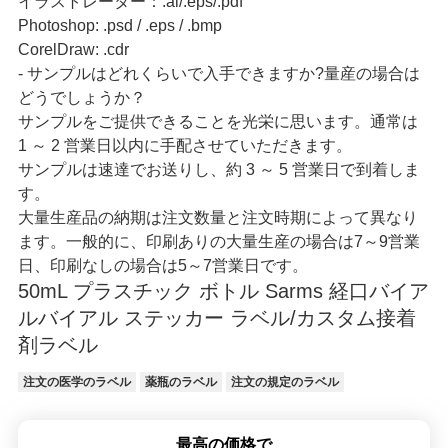
イラストレーター：.ai/.eps/.pdf
Photoshop: .psd / .eps / .bmp
CorelDraw: .cdr
- サンプルはどれくらいで入手できますか?量産の場合は
どうでしょうか？
サンプルをご提供できることを光栄に思います。通常は
1 ～ 2 営業日以内に手配させていただきます。
サンプルは速達でお送りし、約 3 ～ 5 営業日で到着しま
す。
大量生産品の納期は注文数量と注文時期によって異なり
ます。一般的に、印刷ありの大量生産の場合は7～9営業
日、印刷なしの場合は5～7営業日です。
50mL プラスチック ボトル Sarms 経口バイア
ルバイアル ステッカー ラベル/カスタム接着
剤ラベル
注文の医学のラベル
薬瓶のラベル
注文の規定のラベル
最高の価格で