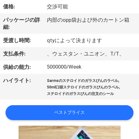
達
価格:
交渉可能
に
パッケージの詳
内部のopp袋および外のカートン箱
つ
細:
い
受渡し時間:
qtyによって決まります
て
支払条件:
、ウェスタン・ユニオン、T/T、
5000000/Week
供給の能力:
工
,
ハイライト:
場
Sarmsのステロイドのガラスびんのラベル
,
50ml口頭ステロイドのガラスびんのラベル
旅
ステロイドのガラスびんの注文のシール
行
ベストプライス
品