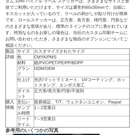
タム 10ml バイアル ラベル ステッカーは、さまざまなサイズと形
状でご利用いただけます。サイズは通常約60x30mmで、台紙に
い
キスカットが入っているので、ラベルの剥がしや貼り付けが簡単
です。ロールステッカーは、正方形、長方形、楕円形、円形など
のさまざまな形状があり、標準の 3 インチのコアに巻かれていま
ニ
す。特別なものをお探しの場合は、当社のカスタム印刷チームに
お問い合わせいただき、さまざまな独自のオプションについてご
ュ
相談ください。
製品
サイズ
カスタマイズされたサイズ
ー
詳細
色
CMYK/PMS
材料
紙/PVC/PET/PE/PP/BOPP
ス
ブラン
ODM/OEM
ド
仕上げ
光沢/マットラミネート、UVコーティング、ホッ
トスタンプ、エンボス加工
場
ダイカ
正方形/長方形/円形/不規則
ット
合
購入
支払い
貿易保証、T/T、ウェスタンユニオン、Paypal
情報
サンプ
1～2営業日
ル時間
リード
7～9営業日
地
タイム
参考用のいくつかの写真
図