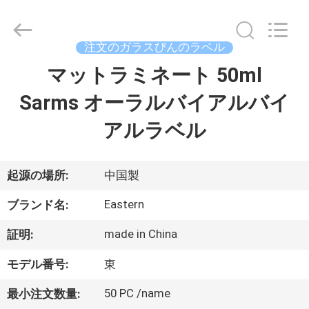
supplier.
Copyright
©
2017
-
注文のガラスびんのラベル
2026
Hjtc
(Xiamen)
マットラミネート 50ml
家
Industry
Co.,
Ltd.
Sarms オーラルバイアルバイ
All
Rights
プ
Reserved.
アルラベル
ロ
ダ
起源の場所:
中国製
ク
Eastern
ブランド名:
ト
made in China
証明:
モデル番号:
東
私
50 PC /name
最小注文数量: