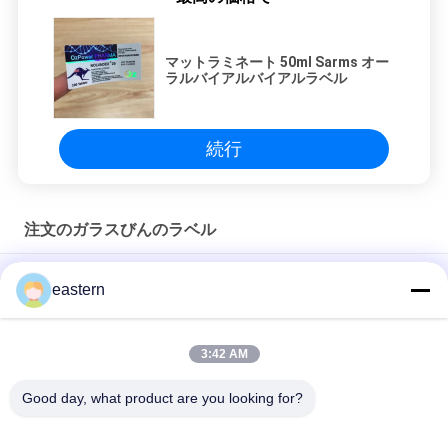
マットラミネート 50ml Sarms オー
ラルバイアルバイアルラベル
続行
注文のガラスびんのラベル
Sus 250 10ml ガラスバイアルラベル
eastern
10mlボトルのための個別ラベル
3:42 AM
HG H 100IU 10 バイアル ラベル ソマトロピン 1 バイアル ラベル
ステッカー ゴールドロゴ
Good day, what product are you looking for?
人気カテゴリ
すべて