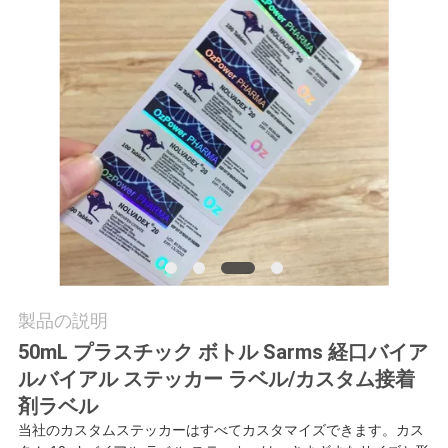
質
管
理
私
達
に
連
絡
製品の説明
50mL プラスチック ボトル Sarms 経口バイア
し
ルバイアル ステッカー ラベル/カスタム接着
な
剤ラベル
当社のカスタムステッカーはすべてカスタマイズできます。カス
さ