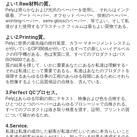
よい1.Raw材料の質。
Pelyは滑らかなおよび光沢のペーパーを使用し、それらはインク
吸着、アート ペーパー、オフセット ペーパー、技術のペーパー、
wrintingペーパー、semi-glossのペーパー、等でよい。そして私
達がまた使用するプラスチック フィルムは最もよい質物である。
よい2.Printing質。
Pelyに世界の最先端の焼付装置、カラー マネージメントシステム
が付いているCIP3関係が付いているすべての新しいハイデルベル
クの印字機がある。色は実質に見、すべてのプロダクトはパス
ISO9000である。
質の結果を捜して、いかに重要あなたにあるか私達は理解する–
それは私達にとって重要であるも。私達はあなたのプロダクトを
保障するあらゆる仕事の工程のあらゆる段階にあるためにそれら
を想像するように品質保証の点検を、含んでいる。
3.Perfect QCプロセス。
Pelyはあらゆる印刷の前にテキスト、映像および色を点検する。
ひとつひとつのペーパーはあらゆるプロシージャで点検される。
すべてのプロダクトは抜き取り検査を渡す。証明、プリントの質
について確かめるため。
4.Service.
私達は私達の成功した顧客が私達の忙しいために本当らしいこと
を私達の顧客がそれらがほしい、知っている結果を達成するのを