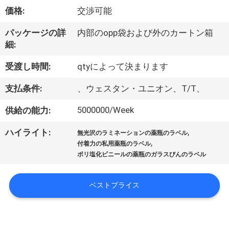
達
価格:
交渉可能
に
パッケージの詳
内部のopp袋および外のカートン箱
つ
細:
い
受渡し時間:
qtyによって決まります
て
支払条件:
、ウェスタン・ユニオン、T/T、
5000000/Week
供給の能力:
工
,
ハイライト:
場
無光沢のラミネーションの薬瓶のラベル
,
付着力の私用薬瓶のラベル
旅
ポリ塩化ビニールの薬瓶のガラスびんのラベル
行
ベストプライス
品