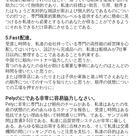
助力について熱情的であり。私達の目標は–助言、引用、順序ま
たはちょうど友好的な雑談が新および個人的なであるものについ
ての打つと、専門職業的業務のレベルを提供するために懸命に見
つけるか私達から必要とするものあなたが得ることができるよう
にそれをできるだけ容易にさせることである。
5.Fast配達。
受渡し時間を、私達の会社持っている専門の高性能の経営陣を心
配してはいけない。設計から完成品への、私達は船積みが7仕事
日以内に整理することであるあることを約束する。
中国でに順向パートナー協力したいと思うか。
育つのをあなたの会社が助ける重要な事柄にあなたのほとんどの
時間を使いたいと思うか。
または喫茶店にあったりまたは子供か家族と遊ぶ時でさえあなた
の順序についてのすべてを知りたいと思うか。順序の状態につい
ての工場を押すかわりに。
Pelyのにである非常に容易協力しなさい。
Pelyに非常に専門および順向のチームがある、私達はあなたの生
産の状態のためのあらゆるステップを報告し、受渡し時間はある
抵抗できない理由を除いて時間通りに99%、である。サンプル時
間は普通3-5日である。私達に品質管理システムが非常に厳しく
ある。あらゆる箱は出荷する前に点検される。そして私達は交通
機関の間にパッキングのもっと注意を支払う。私達の目的はあら