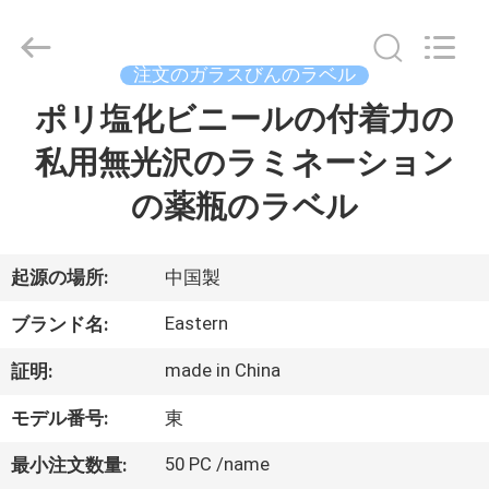
supplier.
Copyright
©
2017
-
注文のガラスびんのラベル
2026
Hjtc
(Xiamen)
ポリ塩化ビニールの付着力の
家
Industry
Co.,
Ltd.
私用無光沢のラミネーション
All
Rights
プ
Reserved.
の薬瓶のラベル
ロ
ダ
起源の場所:
中国製
ク
Eastern
ブランド名:
ト
made in China
証明:
モデル番号:
東
私
50 PC /name
最小注文数量: