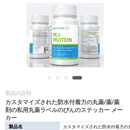
質
管
理
私
達
に
連
絡
製品の説明
カスタマイズされた防水付着力の丸薬/薬/薬
し
剤の私用丸薬ラベルのびんのステッカー メー
な
カー
さ
製品名
カスタマイズされた防水付着力の