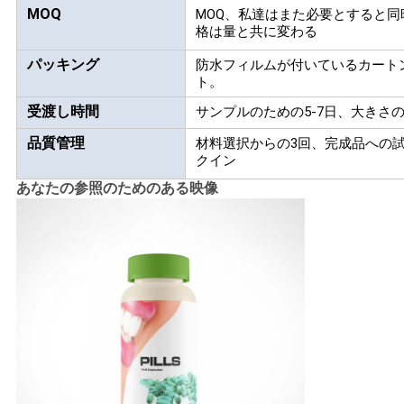
マット
MOQ
MOQ、私達はまた必要とすると
格は量と共に変わる
PRIVACY
パッキング
防水フィルムが付いているカート
POLICY
ト。
受渡し時間
サンプルのための5-7日、大きさの
品質管理
材料選択からの3回、完成品への
クイン
あなたの参照のためのある映像