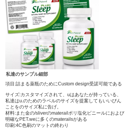
私達のサンプル細部
項目:詰まる薬瓶のためにCustom design受諾可能である
サイズ:カスタマイズされて、uはあなたが持っている、
私達はu.のためのラベルのサイズを提案してもいいびん
ことをのサイズ私に告げ。
材料:また金の/sliverのmaterailポリ塩化ビニールにおよび
明確なPET.weに多くのmaterailsがある
印刷:4C色刷のマットの終わり