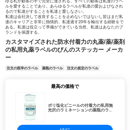
ゆる札が顧客の手で完全に達される、すべての顧客は私達のラベ
ルを愛することであり。あらゆるラベルが私達の愛およびなされ
るので私達がすることを私達と愛しなさい。
私達は会社決して改良することを止めないではないし皆はまだ私
達のキャリアと非常に熱情的、私達過す20年を輸出する経験をで
ある。私達は役立って準備ができている当然、私達はあなたのブ
ランドを保護する。
カスタマイズされた防水付着力の丸薬/薬/薬剤
の私用丸薬ラベルのびんのステッカー メーカ
ー
注文の医学のラベル
薬瓶のラベル
注文の規定のラベル
最高の価格で
ポリ塩化ビニールの付着力の私用無
光沢のラミネーションの薬瓶のラベ
ル