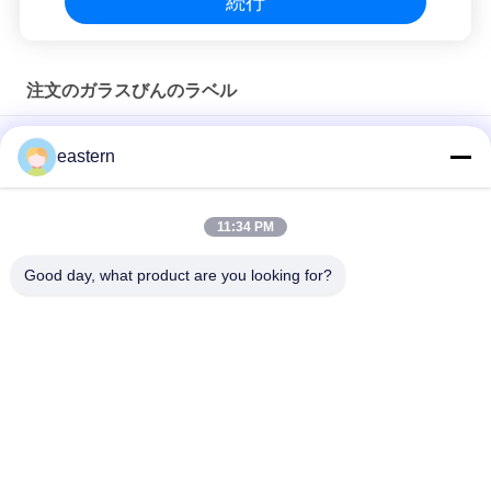
続行
注文のガラスびんのラベル
Sus 250 10ml ガラスバイアルラベル
eastern
10mlボトルのための個別ラベル
11:34 PM
HG H 100IU 10 バイアル ラベル ソマトロピン 1 バイアル ラベル
ステッカー ゴールドロゴ
Good day, what product are you looking for?
人気カテゴリ
すべて
ガラス ガラスびんの
錠剤のラベル
ラベル
10mL ガラスびんの
注文のガラスびんの
ラベル
ラベル