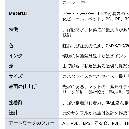
カー メーカー
い
Meterial
アート ペーパー、PPの付着力の
化ビニール、ペット、PC、PE、B
ニ
特徴
、保証防水、反偽造品抵抗力があ
低温
ュ
色
虹および注文の色刷、CMYK/1C/2
ー
インク
環境の保護紫外線または水インク
ス
形
まで顧客（私達はある適切な提案
サイズ
カスタマイズされたサイズ、長方
場
表面の仕上げ
光沢のある、マットの、紫外線ラ
リーン印刷、CMYKは、熱い押、
合
接着剤
、強い接着剤付着力、3M正常な
設計
元のサンプルか私達は設計を作成
地
アートワークのフォー
AI、PSD、EPS、司令官、PDF、TI
図