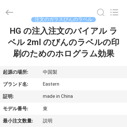
supplier.
Copyright
©
2017
-
注文のガラスびんのラベル
2026
Hjtc
(Xiamen)
HG の注入注文のバイアル ラ
家
Industry
Co.,
Ltd.
ベル 2ml のびんのラベルの印
All
Rights
プ
Reserved.
刷のためのホログラム効果
ロ
ダ
起源の場所:
中国製
ク
Eastern
ブランド名:
ト
made in China
証明:
モデル番号:
東
私
最小注文数量:
説明