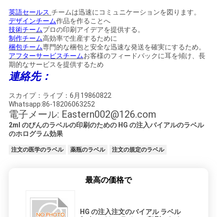
英語セールス
チームは迅速にコミュニケーションを図ります。
デザインチーム
作品を作ることへ
技術チーム
プロの印刷アイデアを提供する。
制作チーム
高効率で生産するために
梱包チーム
専門的な梱包と安全な迅速な発送を確実にするため。
アフターサービスチーム
お客様のフィードバックに耳を傾け、長
期的なサービスを提供するため
連絡先：
スカイプ：ライブ：6月19860822
Whatsapp:86-18206063252
電子メール: Eastern002@126.com
2ml のびんのラベルの印刷のための HG の注入バイアルのラベル
のホログラム効果
注文の医学のラベル
薬瓶のラベル
注文の規定のラベル
最高の価格で
HG の注入注文のバイアル ラベル