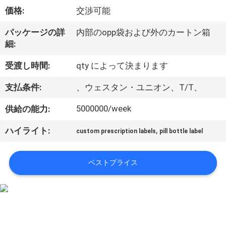
達
価格:
交渉可能
に
パッケージの詳
内部のopp袋および外のカートン箱
つ
細:
い
受渡し時間:
qty によって決まります
て
支払条件:
、ウェスタン・ユニオン、T/T、
5000000/week
供給の能力:
工
,
ハイライト:
場
custom prescription labels
pill bottle label
旅
ベストプライス
行
品