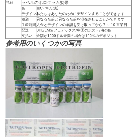
ラベルのホログラム効果
詳細
い
色
白いPVCと紙
デザイン
私たちはあなたのためにデザインすることができます
種類
異なる名前と異なる名前を混在させることができます
生産時間
入金とデザインの承認を受け取ってから 7 ～ 10 営業日。
ニ
配送
DHL/EMS/フェデックス/中国のポスト/海の船
支払い
金額が1000ドル未満の場合は100％のデポジット
ュ
参考用のいくつかの写真
ー
ス
場
合
地
図