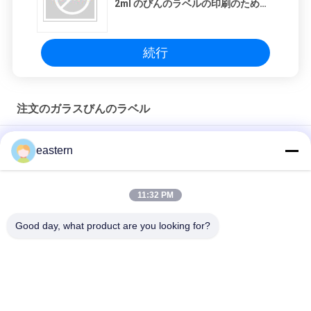
2ml のびんのラベルの印刷のための
ホログラム効果
続行
注文のガラスびんのラベル
Sus 250 10ml ガラスバイアルラベル
eastern
10mlボトルのための個別ラベル
11:32 PM
HG H 100IU 10 バイアル ラベル ソマトロピン 1 バイアル ラベル
ステッカー ゴールドロゴ
Good day, what product are you looking for?
人気カテゴリ
すべて
ガラス ガラスびんの
錠剤のラベル
ラベル