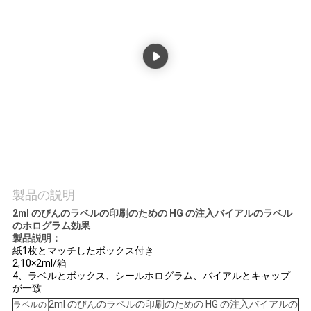
質
管
理
私
達
に
連
製品の説明
2ml のびんのラベルの印刷のための HG の注入バイアルのラベル
絡
のホログラム効果
製品説明：
し
紙1枚とマッチしたボックス付き
2,10×2ml/箱
な
4、ラベルとボックス、シールホログラム、バイアルとキャップ
が一致
さ
2ml のびんのラベルの印刷のための HG の注入バイアルの
ラベルの