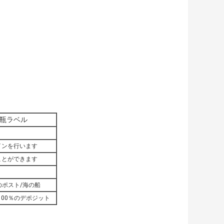
方薬瓶ラベル
インを行います
ことができます
国のポスト/海の船
100％のデポジット