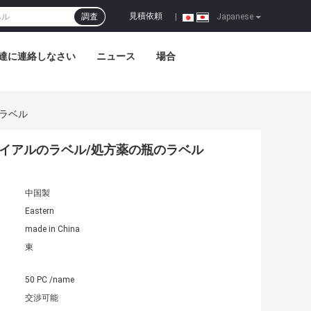
見積依頼
調査
|
Japanese
達に連絡しなさい
ニュース
場合
のラベル
文のバイアルのラベル/処方薬の瓶のラベル
中国製
Eastern
made in China
東
50 PC /name
交渉可能