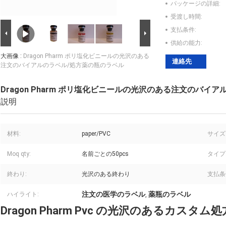
パッケージの詳細:
受渡し時間:
支払条件:
供給の能力:
大画像 :
Dragon Pharm ポリ塩化ビニールの光沢のある
連絡先
注文のバイアルのラベル/処方薬の瓶のラベル
Dragon Pharm ポリ塩化ビニールの光沢のある注文のバイ
説明
材料:
paper/PVC
サイズ
Moq qty:
名前ごとの50pcs
タイプ
終わり:
光沢のある終わり
支払条
注文の医学のラベル
薬瓶のラベル
ハイライト:
,
Dragon Pharm Pvc の光沢のあるカスタ