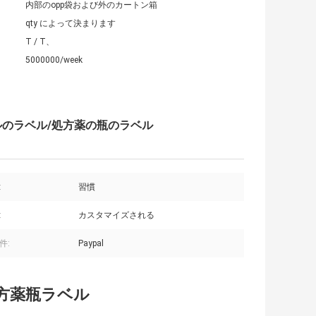
内部のopp袋および外のカートン箱
qty によって決まります
T / T、
5000000/week
アルのラベル/処方薬の瓶のラベル
:
習慣
:
カスタマイズされる
件:
Paypal
ム処方薬瓶ラベル