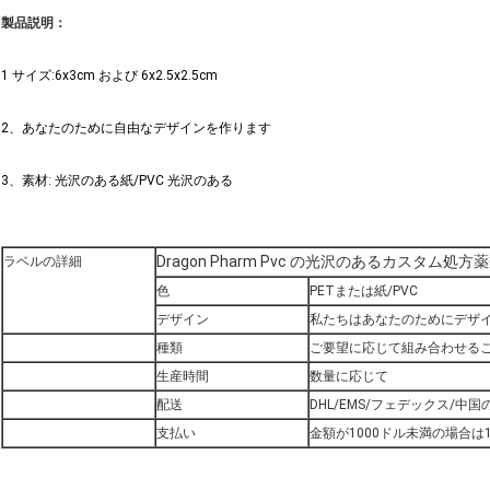
製品説明：
1 サイズ:6x3cm および 6x2.5x2.5cm
2、あなたのために自由なデザインを作ります
3、素材: 光沢のある紙/PVC 光沢のある
Dragon Pharm Pvc の光沢のあるカスタム処
ラベルの詳細
色
PETまたは紙/PVC
デザイン
私たちはあなたのためにデザ
種類
ご要望に応じて組み合わせる
生産時間
数量に応じて
配送
DHL/EMS/フェデックス/中
支払い
金額が1000ドル未満の場合は