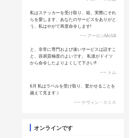
私はステッカーを受け取り、箱、実際にそれ
らを愛します、あなたのサービスをありがと
う、私はやがて再度命令します!
—— アーロンMcGill
と、非常に専門および速いサービスは話すこ
と、容易質極度のよいです。 私達がドイツ
から命令したよりよくして下さい!!
—— トム
6月 私はラベルを受け取り、驚かせることを
越えて見ます:）
—— ケヴィン・スミス
オンラインです