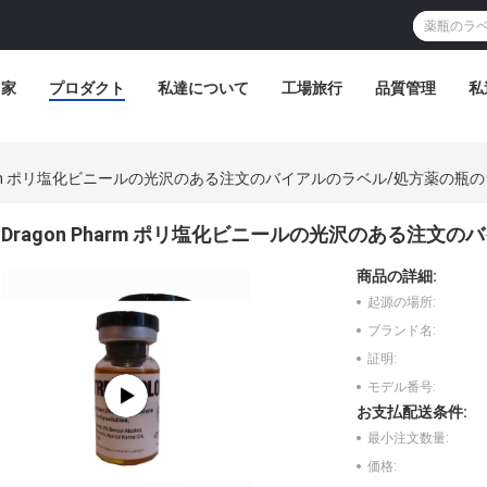
家
プロダクト
私達について
工場旅行
品質管理
私
Pharm ポリ塩化ビニールの光沢のある注文のバイアルのラベル/処方薬の瓶
Dragon Pharm ポリ塩化ビニールの光沢のある注
商品の詳細:
起源の場所:
ブランド名:
証明:
モデル番号:
お支払配送条件:
最小注文数量:
価格: