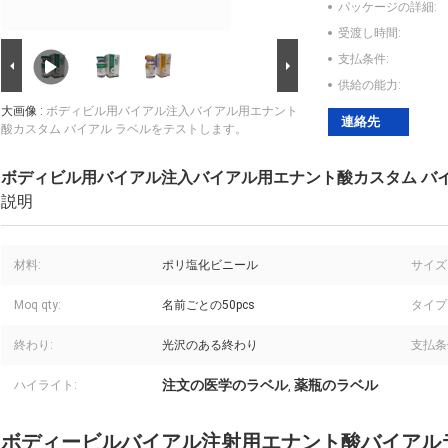
パッケージの詳細:
受渡し時間:
支払条件:
供給の能力:
大画像 :
ボディビル用バイアル注入バイアル用エナント
連絡先
酸カスタム バイアル ラベルをテストします。
ボディビル用バイアル注入バイアル用エナント酸カスタム バ
説明
材料:
ポリ塩化ビニール
サイズ
Moq qty:
名前ごとの50pcs
タイプ
終わり:
光沢のある終わり
支払条
注文の医学のラベル
薬瓶のラベル
ハイライト:
,
ボディービルバイアル注射用エナント酸バイアル