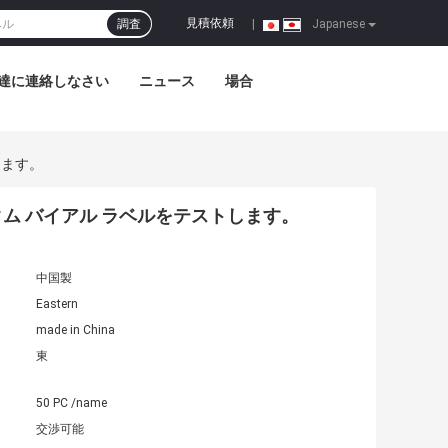
見積依頼
調査
|
Japanese
達に連絡しなさい
ニュース
場合
します。
ム バイアル ラベルをテストします。
中国製
Eastern
made in China
東
50 PC /name
交渉可能