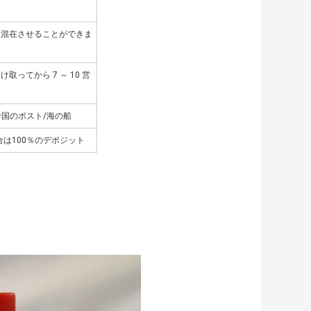
を混在させることができま
ってから 7 ～ 10 営
/中国のポスト/海の船
合は100％のデポジット