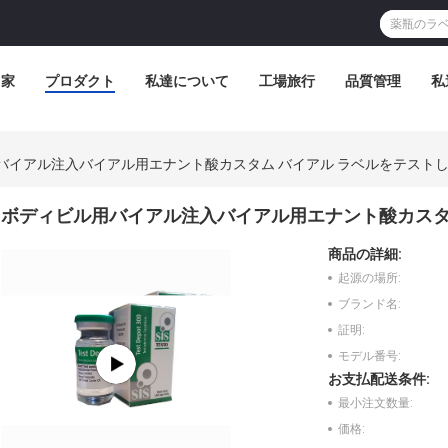
家
プロダクト
私達について
工場旅行
品質管理
私
バイアル注入バイアル用エナント酸カスタム バイアル ラベルをテスト
ボディビル用バイアル注入バイアル用エナント酸カスタ
商品の詳細:
起源の場所:
ブランド名:
証明:
モデル番号:
お支払配送条件:
最小注文数量:
価格: