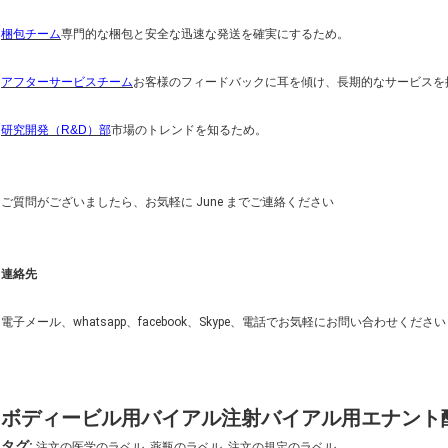
梱包チーム
専門的な梱包と安全な迅速な発送を確実にするため。
アフターサービスチーム
お客様のフィードバックに耳を傾け、長期的なサービスを
研究開発（R&D）部
市場のトレンドを知るため。
ご質問がございましたら、お気軽に June までご連絡ください
連絡先
電子メール、whatsapp、facebook、Skype、電話でお気軽にお問い合わせください
ボディービル用バイアル注射バイアル用エナント
,
,
タグ:
注文の医学のラベル
薬瓶のラベル
注文の規定のラベル