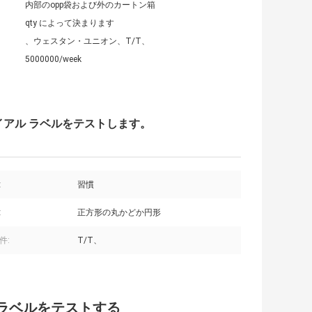
内部のopp袋および外のカートン箱
qty によって決まります
、ウェスタン・ユニオン、T/T、
5000000/week
イアル ラベルをテストします。
:
習慣
:
正方形の丸かどか円形
件:
T/T、
ラベルをテストする