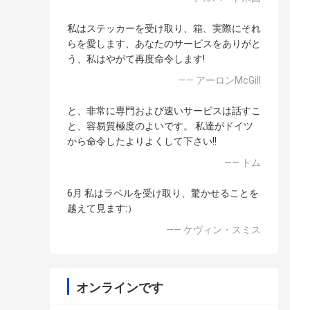
私はステッカーを受け取り、箱、実際にそれ
らを愛します、あなたのサービスをありがと
う、私はやがて再度命令します!
—— アーロンMcGill
と、非常に専門および速いサービスは話すこ
と、容易質極度のよいです。 私達がドイツ
から命令したよりよくして下さい!!
—— トム
6月 私はラベルを受け取り、驚かせることを
越えて見ます:）
—— ケヴィン・スミス
オンラインです