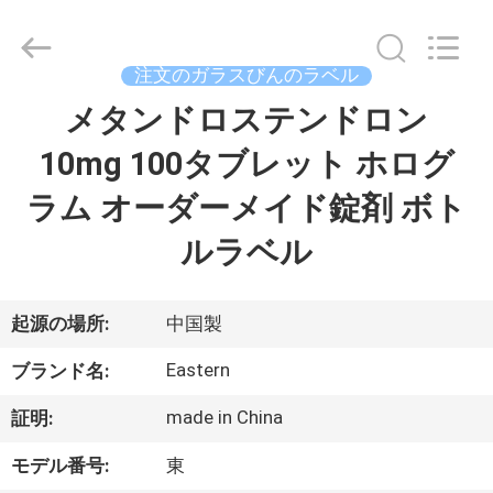
supplier.
Copyright
©
2017
-
注文のガラスびんのラベル
2026
Hjtc
(Xiamen)
メタンドロステンドロン
家
Industry
Co.,
Ltd.
10mg 100タブレット ホログ
All
Rights
プ
Reserved.
ラム オーダーメイド錠剤 ボト
ロ
ルラベル
ダ
ク
起源の場所:
中国製
ト
Eastern
ブランド名:
made in China
証明:
私
モデル番号:
東