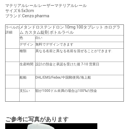
マテリアルレール:レーザーマテリアルレール
い
サイズ:6.5x3cm
ブランド:Cenzo pharma
メタンドロステンドロン 10mg 100タブレット ホログラ
ニ
ラベルの
ム カスタム錠剤 ボトルラベル
詳細
色
白い
ュ
デザイン
無料でデザインできます
ー
種類
異なる名前と異なる名前を混ぜることができます.
ス
生産時間
設計の預金と承認を受けた後 7-10 営業日
船舶
DHL/EMS/Fedex/中国郵便局/海上船
場
支払い
額が1000ドル未満の場合は100%の預金
合
地
ご参考に写真があります
図