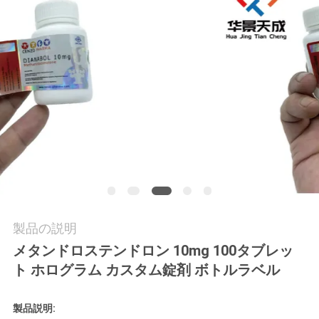
質
管
理
私
達
に
連
絡
製品の説明
メタンドロステンドロン 10mg 100タブレッ
し
ト ホログラム カスタム錠剤 ボトルラベル
な
さ
製品説明: