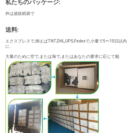
私たちのパッケージ:
外は波紋紙袋で
送料:
エクスプレスで,例えばTNT,DHL,UPS,Fedexで,小量で5〜10日以内
に.
大量のために空で,または海で,またはあなたの要求に応じて船.