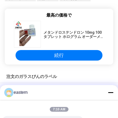
最高の価格で
メタンドロステンドロン 10mg 100
タブレット ホログラム オーダーメイ
ド錠剤 ボトルラベル
続行
注文のガラスびんのラベル
Sus 250 10ml ガラスバイアルラベル
eastern
10mlボトルのための個別ラベル
7:10 AM
HG H 100IU 10 バイアル ラベル ソマトロピン 1 バイアル ラベル
ステッカー ゴールドロゴ