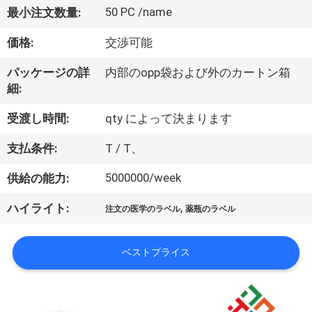
達
50 PC /name
最小注文数量:
に
価格:
交渉可能
つ
パッケージの詳
内部のopp袋および外のカートン箱
い
細:
て
受渡し時間:
qty によって決まります
支払条件:
T / T、
工
5000000/week
供給の能力:
場
,
ハイライト:
旅
注文の医学のラベル
薬瓶のラベル
行
ベストプライス
品