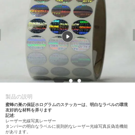
質
管
理
私
達
に
連
絡
製品の説明
蜜蜂の巣の保証ホログラムのステッカーは、明白なラベルの環境
し
友好的な材料を弄ります
記述:
な
レーザー光線写真レーザー
タンパーの明白なラベルに規則的なレーザー光線写真反偽造機能
さ
があります。