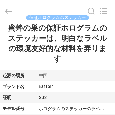
supplier.
Copyright
©
2017
-
保証ホログラムのステッカー
2026
Hjtc
(Xiamen)
蜜蜂の巣の保証ホログラムの
家
Industry
Co.,
Ltd.
ステッカーは、明白なラベル
All
Rights
プ
Reserved.
の環境友好的な材料を弄りま
ロ
す
ダ
ク
起源の場所:
中国
ト
Eastern
ブランド名:
SGS
証明:
私
モデル番号:
ホログラムのステッカーのラベル