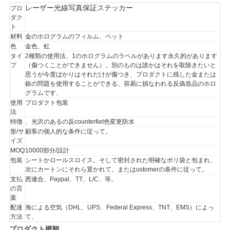
レーザー光線写真保証ステッカー
プロ
い
ダク
ト
材料
金のホログラムのフィルム、ペット
色
金色、虹
ニ
タイ
2種類の使用法、1のホログラムのラベルがあります永久的があります
プ
（傷つくことができません）。別のものは誰かはそれを取除きたいと
ュ
思うが今度ばかりはそれだけが傷つき、プロダクトに残した金または
銀の問題を使用することができる、容易に損なわれる反偽造品のホロ
ー
グラムです、
使用
プロダクト包装
ス
法
特徴
、光沢のあるの反counterfiet色変更防水
形/サ
顧客の個人的な条件に従って。
イズ
場
MOQ
10000部分/設計
包装
シートかロールスロイス。そして密封された明確なポリ袋と包まれ、
合
次にカートンにそれら置かれて。またはustomerの条件に従って。
支払
西連合、Paypal、TT、L/C、等。
の言
葉
地
配達
海による空気（DHL、UPS、Federal Express、TNT、EMS）によっ
方法
て、
図
プロダクト概観