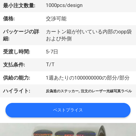
達
1000pcs/design
最小注文数量:
に
価格:
交渉可能
つ
パッケージの詳
カートン箱が付いている内部のopp袋
い
細:
および外側
て
受渡し時間:
5-7日
T/T
支払条件:
工
供給の能力:
1週あたりの1000000000の部分/部分
場
,
ハイライト:
旅
反偽造のステッカー
注文のレーザー光線写真ラベル
行
ベストプライス
品