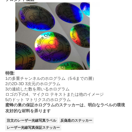
PRIVACY
POLICY
特徴:
1の
多重チャンネルのホログラム
（
5-6までの層
）
2の
2D-3D 3次元のホログラム
3の
連続した数を用いるホログラム
ロゴの下の
4、
マイクロ テキストまたは他のイメージ
5の
ドット マトリクスのホログラム
蜜蜂の巣の保証ホログラムのステッカーは、明白なラベルの環境
友好的な材料を弄ります
注文のレーザー光線写真ラベル
反偽造のステッカー
レーザー光線写真保証ステッカー