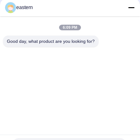
eastern
アルミニウム プラスチックとの帽子の丸型を離れた医学のガラ
スびんのびんフリップ
6:09 PM
薬のガラスびん20MMのゴム製ストッパーは10ml液体の注入の
薬のびんを加えました
Good day, what product are you looking for?
人気カテゴリ
すべて
ガラス ガラスびんの
錠剤のラベル
ラベル
10mL ガラスびんの
注文のガラスびんの
ラベル
ラベル
保証ホログラムのス
10ml ガラスびん箱
テッカー
薬剤包装箱
薬のびんのラベル