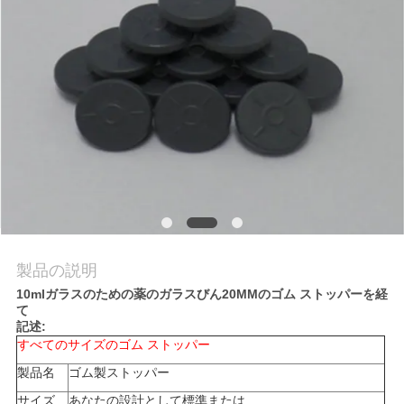
質
管
理
私
達
に
連
製品の説明
絡
10mlガラスのための薬のガラスびん20MMのゴム ストッパーを経
て
し
記述:
すべてのサイズのゴム ストッパー
な
製品名
ゴム製ストッパー
さ
サイズ
あなたの設計として標準または