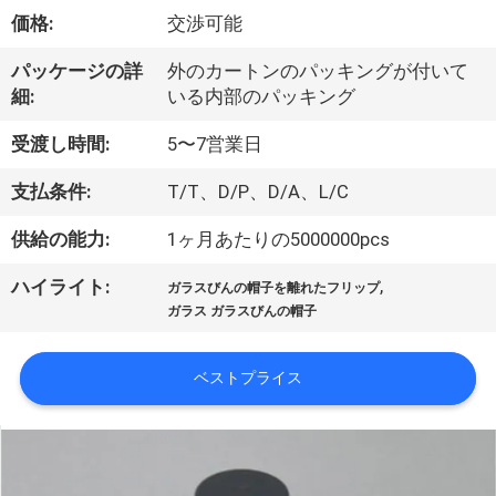
達
価格:
交渉可能
に
パッケージの詳
外のカートンのパッキングが付いて
つ
細:
いる内部のパッキング
い
受渡し時間:
5〜7営業日
て
支払条件:
T/T、D/P、D/A、L/C
供給の能力:
1ヶ月あたりの5000000pcs
工
,
ハイライト:
場
ガラスびんの帽子を離れたフリップ
ガラス ガラスびんの帽子
旅
行
ベストプライス
品