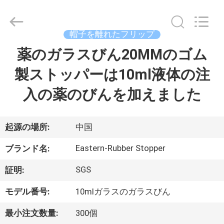
supplier.
Copyright
©
2017
-
帽子を離れたフリップ
2026
Hjtc
(Xiamen)
薬のガラスびん20MMのゴム
家
Industry
Co.,
Ltd.
製ストッパーは10ml液体の注
All
Rights
プ
Reserved.
入の薬のびんを加えました
ロ
ダ
起源の場所:
中国
ク
Eastern-Rubber Stopper
ブランド名:
ト
SGS
証明:
モデル番号:
10mlガラスのガラスびん
私
最小注文数量:
300個