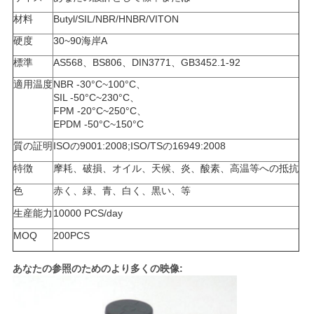
い
材料
Butyl/SIL/NBR/HNBR/VITON
硬度
30~90海岸A
標準
AS568、BS806、DIN3771、GB3452.1-92
ニ
適用温度
NBR -30°C~100°C、
ュ
SIL -50°C~230°C、
FPM -20°C~250°C、
ー
EPDM -50°C~150°C
質の証明
ISOの9001:2008;ISO/TSの16949:2008
ス
特徴
摩耗、破損、オイル、天候、炎、酸素、高温等への抵抗
色
赤く、緑、青、白く、黒い、等
場
生産能力
10000 PCS/day
合
MOQ
200PCS
あなたの参照のためのより多くの映像:
地
図