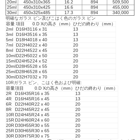
20ml
450x310x365
16.2
894
509,500
25ml
450x310x425
16.6
894
455,000
30ml
450x325x485
17.3
894
340,000
明確なガラス ビン及びこはく色のガラス ビン
容量
項目
0.D Xの高さ（mm）
ひだの終わり（mm）
2ml
D16H31
16 x 31
13
3ml
D16H35
16 x 35
13
5ml
D18H40
18 x 40
13
7ml
D22H40
22 x 40
20
8ml
D22H45
22 x 45
20
10ml
D22H50
22 x 50
20
15ml
D24H52
24 x 52
20
20ml
D28H55
28 x 55
20
25ml
D28H65
28 x 65
20
30ml
D32H70
32 x 70
20
10Rガラス ビン、こはく色および明確:
容量
項目
0.D Xの高さ（mm）
ひだの終わり（mm）
2R
D16H35R
16 x 35
13
4R
D16H45R
16 x 45
13
6R
D22H40R
22 x 40
20
8R
D22H45R
22 x 45
20
10R
D24H45R
24 x 45
20
15R
D24H60R
24 x 60
20
20R
D30H55R
30 x 55
20
25R
D30H65R
30 x 65
20
30R
D30H75R
30 x 75
20