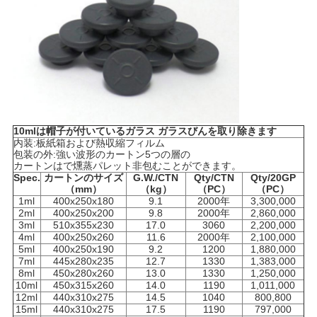
PRIVACY
POLICY
10mlは帽子が付いているガラス ガラスびんを取り除きます
内装:板紙箱および熱収縮フィルム
包装の外:強い波形のカートン5つの層の
カートンはで燻蒸パレット非包むことができます。
Spec.
カートンのサイズ
G.W./CTN
Qty/CTN
Qty/20GP
（mm）
（kg）
（PC）
（PC）
1ml
400x250x180
9.1
2000年
3,300,000
2ml
400x250x200
9.8
2000年
2,860,000
3ml
510x355x230
17.0
3060
2,200,000
4ml
400x250x260
11.6
2000年
2,100,000
5ml
400x250x190
9.2
1200
1,880,000
7ml
445x280x235
12.7
1330
1,383,000
8ml
450x280x260
13.0
1330
1,250,000
10ml
450x315x260
14.0
1190
1,011,000
12ml
440x310x275
14.5
1040
800,800
15ml
440x310x275
17.5
1190
797,000