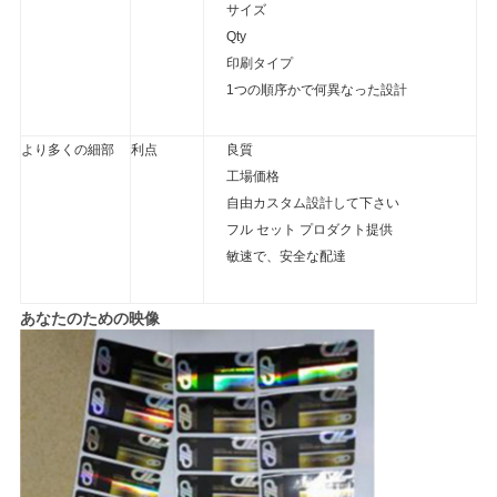
サイズ
Qty
PRIVACY
印刷タイプ
1つの順序かで何異なった設計
POLICY
より多くの細部
利点
良質
工場価格
自由カスタム設計して下さい
フル セット プロダクト提供
敏速で、安全な配達
あなたのための映像