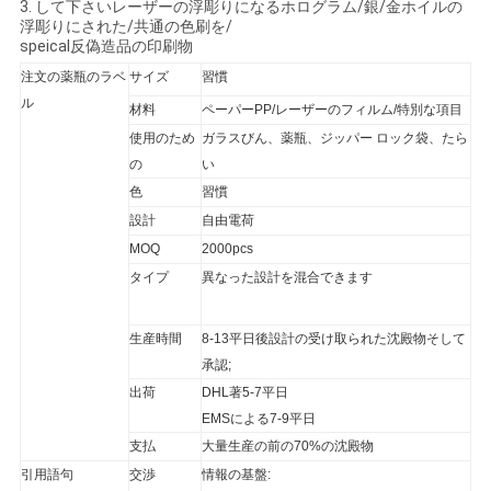
3. して下さいレーザーの浮彫りになるホログラム/銀/金ホイルの
浮彫りにされた/共通の色刷を/
い
speical反偽造品の印刷物
注文の薬瓶のラベ
サイズ
習慣
ニ
ル
材料
ペーパーPP/レーザーのフィルム/特別な項目
使用のため
ガラスびん、薬瓶、ジッパー ロック袋、たら
ュ
の
い
ー
色
習慣
設計
自由電荷
ス
MOQ
2000pcs
タイプ
異なった設計を混合できます
場
生産時間
8-13平日後設計の受け取られた沈殿物そして
合
承認;
出荷
DHL著5-7平日
EMSによる7-9平日
地
支払
大量生産の前の70%の沈殿物
引用語句
交渉
情報の基盤:
図