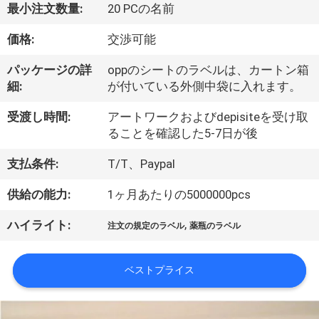
達
最小注文数量:
20 PCの名前
に
価格:
交渉可能
つ
パッケージの詳
oppのシートのラベルは、カートン箱
い
細:
が付いている外側中袋に入れます。
て
受渡し時間:
アートワークおよびdepisiteを受け取
ることを確認した5-7日が後
工
支払条件:
T/T、Paypal
場
供給の能力:
1ヶ月あたりの5000000pcs
旅
,
ハイライト:
注文の規定のラベル
薬瓶のラベル
行
ベストプライス
品