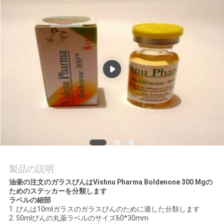
質
管
理
私
達
に
連
絡
製品の説明
し
油壷の注文のガラスびんはVishnu Pharma Boldenone 300 Mgの
ためのステッカーを分類します
な
ラベルの細部
1. びんは10mlガラスのガラスびんのために適した分類します
さ
2. 50mlびんの丸薬ラベルのサイズ60*30mm