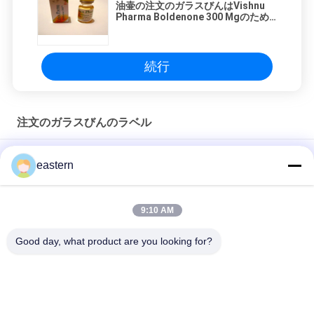
油壷の注文のガラスびんはVishnu
Pharma Boldenone 300 Mgのため
のステッカーを分類します
続行
注文のガラスびんのラベル
Sus 250 10ml ガラスバイアルラベル
eastern
10mlボトルのための個別ラベル
9:10 AM
HG H 100IU 10 バイアル ラベル ソマトロピン 1 バイアル ラベル
ステッカー ゴールドロゴ
Good day, what product are you looking for?
人気カテゴリ
すべて
ガラス ガラスびんの