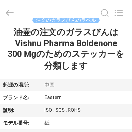
supplier.
Copyright
©
2017
-
注文のガラスびんのラベル
2026
Hjtc
(Xiamen)
油壷の注文のガラスびんは
家
Industry
Co.,
Ltd.
Vishnu Pharma Boldenone
All
Rights
プ
300 Mgのためのステッカーを
Reserved.
ロ
分類します
ダ
起源の場所:
中国
ク
Eastern
ト
ブランド名:
ISO , SGS , ROHS
証明:
私
モデル番号:
紙