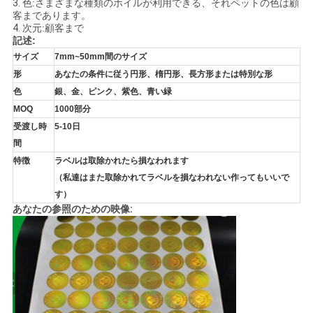
3.
色:さまざまな種類のホイルが利用できる、それペットの色は顧
客まであります。
い
4.
次元:顧客まで
記述:
サイズ
7mm~50mm間のサイズ
ニ
形
あなたの条件に従う円形、楕円形、長方形または特別な形
色
銀、金、ピンク、紫色、青い緑
ュ
MOQ
1000部分
ー
受渡し時
5-10日
間
ス
特徴
ラベルは取除かれたら損なわれます
（私達はまた取除かれてラベルを損なわれない作ってもいいで
す）
場
あなたの参照のための映像:
合
地
図