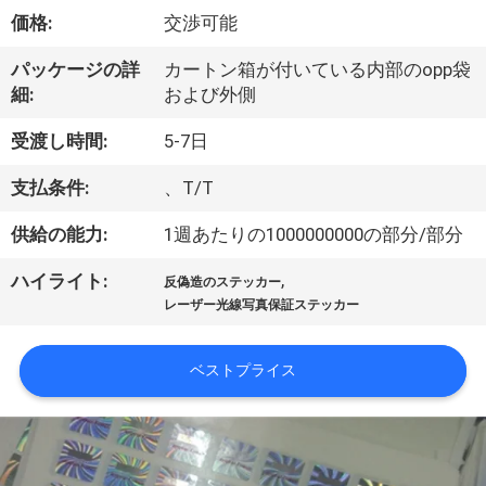
達
価格:
交渉可能
に
パッケージの詳
カートン箱が付いている内部のopp袋
つ
細:
および外側
い
受渡し時間:
5-7日
て
支払条件:
、T/T
供給の能力:
1週あたりの1000000000の部分/部分
工
,
ハイライト:
場
反偽造のステッカー
レーザー光線写真保証ステッカー
旅
行
ベストプライス
品