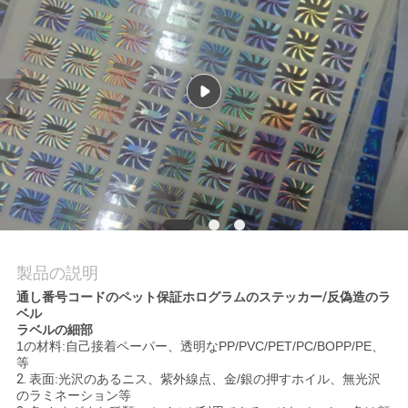
質
管
理
私
達
に
連
製品の説明
絡
通し番号コードのペット保証ホログラムのステッカー/反偽造のラ
ベル
し
ラベルの細部
1の材料:自己接着ペーパー、透明なPP/PVC/PET/PC/BOPP/PE、
な
等
2.
表面:光沢のあるニス、紫外線点、金/銀の押すホイル、無光沢
さ
のラミネーション等