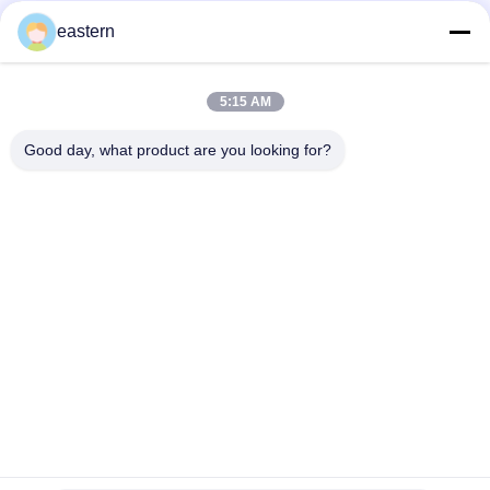
シルバーシール ホログラムラベル 10ml 瓶または箱
eastern
ペットシール 製品認証の強化のためのカスタムホログラムラベ
ル
5:15 AM
恒久的なアデシブ セキュリティ ホログラムステッカーUV印刷
Good day, what product are you looking for?
人気カテゴリ
すべて
ガラス ガラスびんの
錠剤のラベル
ラベル
10mL ガラスびんの
注文のガラスびんの
ラベル
ラベル
保証ホログラムのス
10ml ガラスびん箱
テッカー
薬剤包装箱
薬のびんのラベル