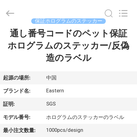
supplier.
Copyright
©
2017
-
保証ホログラムのステッカー
2026
Hjtc
(Xiamen)
通し番号コードのペット保証
家
Industry
Co.,
Ltd.
ホログラムのステッカー/反偽
All
Rights
プ
Reserved.
造のラベル
ロ
ダ
起源の場所:
中国
ク
Eastern
ブランド名:
ト
SGS
証明:
モデル番号:
ホログラムのステッカーのラベル
私
1000pcs/design
最小注文数量: