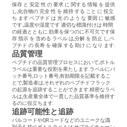
保存 と 安定 性 の 要求 に 関する 情報 を 提供
い
し,化合物の 完全 性 を 維持 する こと に 役立
ち ます.ペプチド は 光 の よう な 要因 に 敏感
です.,温度や湿度です 適切な標識付けは 時間
ニ
の経過とともに 効果を保つのに不可欠です保
存 指示 を 含める ラベル は,分解 を 防止 し,ペ
ュ
プチド の 長寿 を 確保 する 助け に なり ます.
ー
品質管理
ス
ペプチドの品質管理プロセスにおいて,ボトル
ラベルは重要な役割を果たします.ラベルにバ
ッチ番号,ロット番号,有効期限を記載するこ
場
とで,製造者は,それぞれのペプチドフラック
の起源を追跡することができます.精密なラベ
合
ルは,生産量全体で一貫した品質基準を維持す
るのに役立ちます.
追跡可能性と追跡
地
バルコードやQRコードなどのユニークな識
図
別子を持つボトルラベルは,サプライチェーン