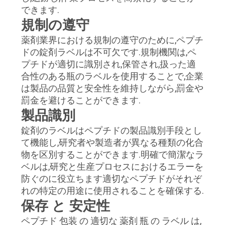
質
できます.
規制の遵守
管
薬剤業界における規制の遵守のために,ペプチ
理
ドの錠剤ラベルは不可欠です.規制機関は,ペ
プチドが適切に識別され,保管され,扱った適
合性のある瓶のラベルを使用することで,企業
私
は製品の品質と安全性を維持しながら,罰金や
達
罰金を避けることができます.
製品識別
に
錠剤のラベルはペプチドの製品識別手段とし
連
て機能し,研究者や製造者が異なる種類の化合
物を区別することができます.明確で簡潔なラ
絡
ベルは,研究と生産プロセスにおけるエラーを
防ぐのに役立ちます適切なペプチドがそれぞ
し
れの特定の用途に使用されることを確保する.
な
保存 と 安定性
さ
ペプチド 包装 の 適切な 薬剤 瓶 の ラベル は,