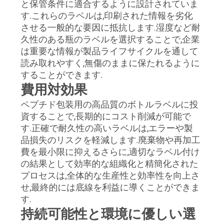
と保管条件に適合するように設計されていま
す.これらのラベルは,印刷された情報を劣化
させる一般的な要因に抵抗します.湿度など耐
久性のある瓶のラベルを選択することで,企業
は重要な情報が製品ライフサイクルを通して
読み取れやすく,無傷のままに保たれるように
することができます.
費用対効果
ペプチド包装用の高品質のボトルラベルに投
資することで,長期的にコスト削減が可能で
す.正確で耐久性の高いラベルは,エラーや製
品損失のリスクを軽減します.廃棄物や再加工
費を最小限に抑えるさらに,適切なラベル付け
の結果として効率的な組織化と精簡化された
プロセスは,全体的な生産性と効率性を向上さ
せ,最終的には底線を利益に導くことができま
す.
持続可能性と環境に優しい選