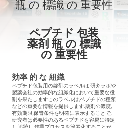
達
瓶 の 標識 の 重要性
に
つ
ペプチド 包装
い
薬剤 瓶 の 標識
て
の 重要性
工
場
効率 的 な 組織
ペプチド包装用の錠剤のラベルは 研究ラボや
旅
製薬会社の効率的な組織化において重要な役
行
割を果たしますこのラベルは,ペプチドの種類
などの重要な情報を提供します.薬剤の濃度,
有効期限,保管条件を明確に表示することで,
品
研究者は必要性のあるペプチドを容易に特定
し,追跡し,作業プロセスを簡素化することが