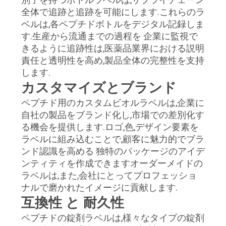
全体で追跡と追跡を可能にします.これらのラ
ベルは,各ペプチドボトルをデジタル記録しま
PRIVACY
す.生産から流通までの過程を 企業に監視で
POLICY
きるように追跡性は,医薬品業界における説明
責任と透明性を高め,製品全体の完整性を支持
します.
カスタマイズとブランド
ペプチド用のカスタムビオルラベルは,企業に
自社の製品をブランド化し,市場での差別化す
る機会を提供します.ロゴ,色,デザイン要素を
ラベルに組み込むことで,顧客に魅力的でブラ
ンド認識を高める 独特のパッケージのアイデ
ンティティを作成できますオーダーメイドの
ラベルは,また,会社にとってプロフェッショ
ナルで磨かれたイメージに貢献します.
互換性 と 耐久性
ペプチドの錠剤ラベルは,様々なタイプの錠剤