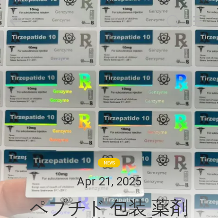
supplier.
Copyright
©
2017
-
2026
Hjtc
(Xiamen)
家
Industry
Co.,
Ltd.
All
Rights
プ
Reserved.
ロ
ダ
ク
ト
NEWS
Apr 21, 2025
私
ペプチド 包装 薬剤