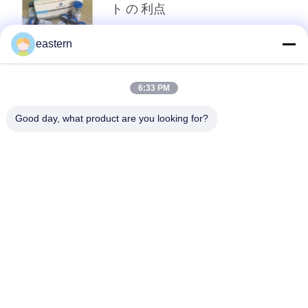
ト の 利点
eastern
トップ
6:33 PM
Good day, what product are you looking for?
人気カテゴリ
すべて
ガラス ガラスびんの
錠剤のラベル
ラベル
10mL ガラスびんの
注文のガラスびんの
ラベル
ラベル
保証ホログラムのス
10ml ガラスびん箱
テッカー