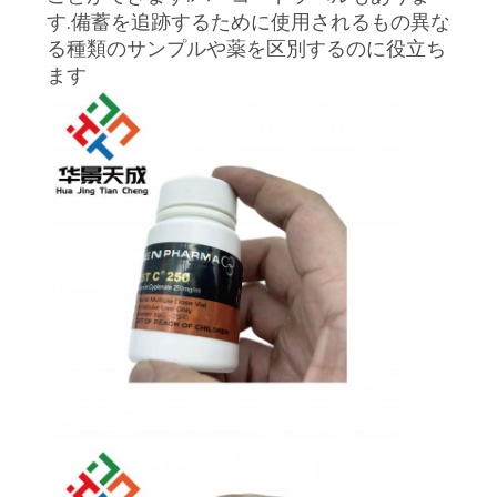
質
す.備蓄を追跡するために使用されるもの異な
る種類のサンプルや薬を区別するのに役立ち
管
ます
理
私
達
に
連
絡
し
な
さ