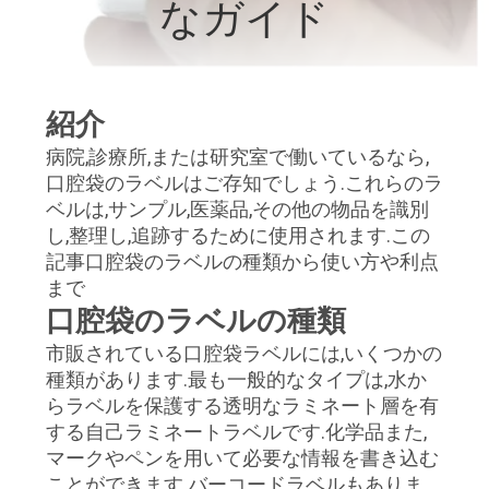
達
なガイド
に
つ
紹介
い
病院,診療所,または研究室で働いているなら,
て
口腔袋のラベルはご存知でしょう.これらのラ
ベルは,サンプル,医薬品,その他の物品を識別
し,整理し,追跡するために使用されます.この
工
記事口腔袋のラベルの種類から使い方や利点
まで
場
口腔袋のラベルの種類
旅
市販されている口腔袋ラベルには,いくつかの
行
種類があります.最も一般的なタイプは,水か
らラベルを保護する透明なラミネート層を有
する自己ラミネートラベルです.化学品また,
品
マークやペンを用いて必要な情報を書き込む
ことができます.バーコードラベルもありま