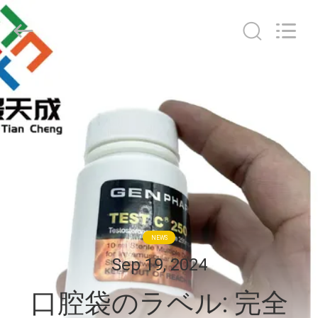
supplier.
Copyright
©
2017
-
2026
Hjtc
(Xiamen)
家
Industry
Co.,
Ltd.
All
Rights
プ
Reserved.
ロ
ダ
ク
ト
NEWS
Sep 19, 2024
私
口腔袋のラベル: 完全