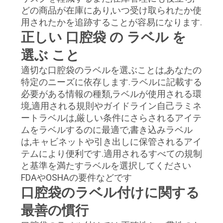
どの商品が在庫にあり,いつ受け取られたか使
用されたかを追跡することが容易になります.
PRIVACY
正しい 口腔袋 の ラベル を
POLICY
選ぶ こと
適切な口腔袋のラベルを選ぶことは,あなたの
特定のニーズに依存します.ラベルに記載する
必要がある情報の種類,ラベルが使用される環
境,適用される規則やガイドライン自己ラミネ
ートラベルは,厳しい条件にさらされるアイテ
ムをラベルするのに最適で,書き込みラベル
は,キャビネットや引き出しに保管されるアイ
テムにより便利です.適用されるすべての規制
と基準を満たすラベルを選択してください
FDAやOSHAの要件などです
口腔袋のラベル付けに関する
最善の慣行