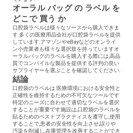
オーラル バッグ の ラベル を
どこで 買う か
口腔袋ラベルは様々なソースから購入できま
す.多くの医療用品会社が口腔袋ラベルを提供
しています.アマゾンやeBayなどのオンライ
ン小売業者も様々な選択肢を持っていますオ
ーラルバッグのラベルを購入する際には,高品
質でコンパイルな製品を提供する評判の良い
サプライヤーを選ぶことを確認してください.
結論
口腔袋のラベルは 医療環境における安全性と
正確性を維持するための不可欠なツールです
特定のニーズに合わせて適切なラベルを選択
することが重要です施設は,口腔袋のラベルを
貼るためのベストプラクティスを遵守し,使用
することで,患者の安全性を向上させ,誤りや
汚染を削減し,在庫管理を改善することができ