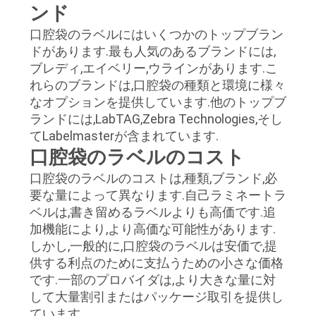
ンド
口腔袋のラベルにはいくつかのトップブラン
ドがあります.最も人気のあるブランドには,
ブレディ,エイベリー,ウラインがあります.こ
れらのブランドは,口腔袋の種類と環境に様々
なオプションを提供しています.他のトップブ
ランドには,LabTAG,Zebra Technologies,そし
てLabelmasterが含まれています.
口腔袋のラベルのコスト
口腔袋のラベルのコストは,種類,ブランド,必
要な量によって異なります.自己ラミネートラ
ベルは,書き留めるラベルよりも高価です.追
加機能により,より高価な可能性があります.
しかし,一般的に,口腔袋のラベルは安価で,提
供する利点のために支払うための小さな価格
です.一部のプロバイダは,より大きな量に対
して大量割引またはパッケージ取引を提供し
ています.