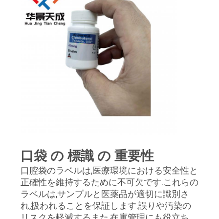
い
ニ
ュ
ー
ス
場
口袋 の 標識 の 重要性
合
口腔袋のラベルは,医療環境における安全性と
正確性を維持するために不可欠です.これらの
ラベルは,サンプルと医薬品が適切に識別さ
地
れ,扱われることを保証します.誤りや汚染の
図
リスクを軽減するまた,在庫管理にも役立ち,