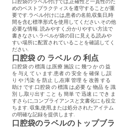
口腔袋のラベル付けでは,正確性と一貫性のた
めのベストプラクティスを遵守することが重
要です.ラベル付けには,患者の名前,収集日,時
間を含む標準形式を使用してください.その他
必要な情報. 読みやすく,分かりやすい方法で
書きなさい.ラベルが袋の目に見える,読みや
すい場所に配置されていることを確認してく
ださい.
口腔袋 の ラベル の 利点
口腔袋 の 標識 は,医療 施設 に 幾つ か の 益
を 与え て い ます.患者 の 安全 を 確保 し,誤
り や 汚染 を 防止 し,在庫 管理 を 改善 する
助け です.口腔袋 の 標識 は,必要 な 物品 を 識
別 し,取り出す こと も 簡単 で 迅速 に でき ま
すさらに,コンプライアンスと文書化にも役立
ちます. 収集,使用,または処分されたアイテム
の明確な記録を提供します.
口腔袋のラベルのトップブラ