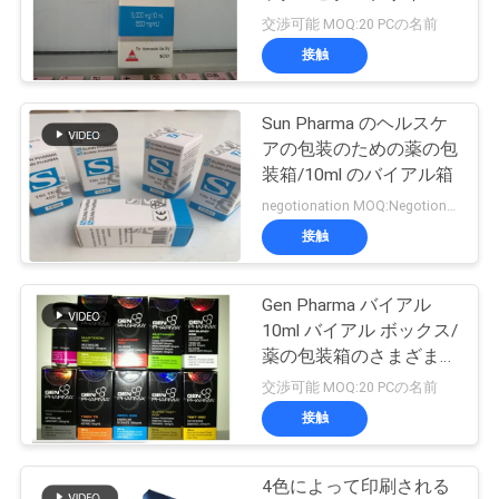
質
交渉可能 MOQ:20 PCの名前
管
接触
理
Sun Pharma のヘルスケ
アの包装のための薬の包
私
装箱/10ml のバイアル箱
negotionation MOQ:Negotionation
達
接触
に
連
Gen Pharma バイアル
10ml バイアル ボックス/
絡
薬の包装箱のさまざまな
サイズ
交渉可能 MOQ:20 PCの名前
し
接触
な
さ
4色によって印刷される