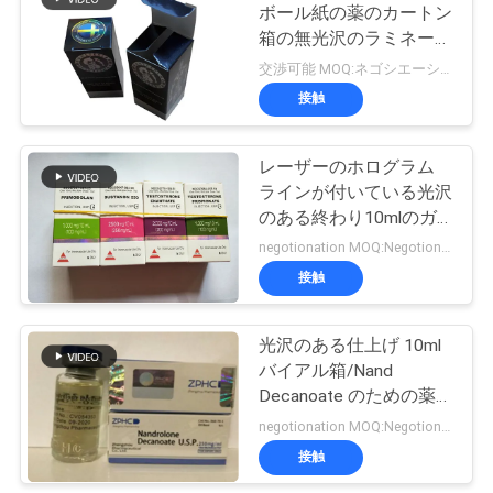
ボール紙の薬のカートン
い
箱の無光沢のラミネーシ
ョンの仕上げ
交渉可能 MOQ:ネゴシエーション
接触
ニ
ュ
レーザーのホログラム
ラインが付いている光沢
ー
のある終わり10mlのガ
ス
ラスびん箱/薬のびん箱
negotionation MOQ:Negotionation
接触
場
光沢のある仕上げ 10ml
合
バイアル箱/Nand
Decanoate のための薬
の包装箱
negotionation MOQ:Negotionation
地
接触
図