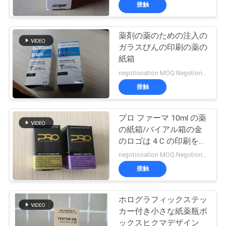
達
接触
に
薬剤の薬のための注入の
つ
ガラスびんの印刷の薬の
い
紙箱
negotionation MOQ:Negotionation
て
接触
工
プロ ファーマ 10ml の薬
の紙箱/バイアル箱の金
場
のロゴは 4 C の印刷を刻
旅
印しました
negotionation MOQ:Negotionation
接触
行
ホログラフィックステッ
品
カー付き小さな紙薬瓶ボ
ックスヒクマデザイン