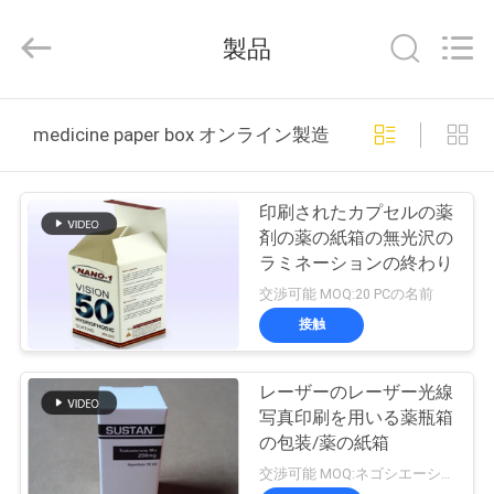
supplier.
Copyright
©
製品
2017
-
2026
Hjtc
(Xiamen)
家
Industry
medicine paper box オンライン製造
Co.,
Ltd.
All
Rights
プ
Reserved.
印刷されたカプセルの薬
ロ
剤の薬の紙箱の無光沢の
ラミネーションの終わり
ダ
交渉可能 MOQ:20 PCの名前
ク
接触
ト
レーザーのレーザー光線
写真印刷を用いる薬瓶箱
私
の包装/薬の紙箱
交渉可能 MOQ:ネゴシエーション